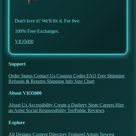
Don't love it? We'll fix it. For free.
100% Free Exchanges.
VIO5000
Support
Order Status
Contact Us
Coupon Codes
FAQ
Free Shipping
Refunds & Returns
Shipping Info
Size Chart
About VIO5000
About Us
Accessibility
Create a Dashery Store
Careers
Hire
an Artist
Social Responsibility
TeePublic Reviews
Explore
All Designs
Content Directory
Featured Artists
Newest