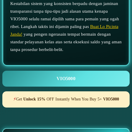
Kestabilan sistem yang konsisten berpadu dengan jaminan
transparansi tanpa tipu-tipu jadi alasan utama kenapa
VIO5000 selalu ramai dipilih sama para pemain yang ogah
ribet. Langkah taktis ini dijamin paling pas
Buat Lo Picinta
Janda!
yang pengen ngerasain tempat bermain dengan
standar pelayanan kelas atas serta eksekusi saldo yang aman
tanpa prosedur berbelit-belit.
VIO5000
⚡
Get
Unlock 15%
OFF Instantly When You Buy 5+
VIO5000