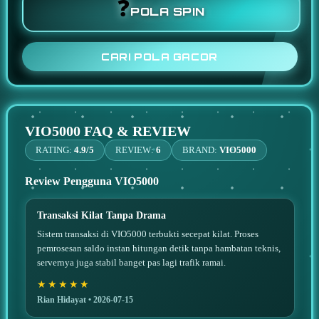
❓
POLA SPIN
CARI POLA GACOR
VIO5000 FAQ & REVIEW
RATING:
4.9/5
REVIEW:
6
BRAND:
VIO5000
Review Pengguna VIO5000
Transaksi Kilat Tanpa Drama
Sistem transaksi di VIO5000 terbukti secepat kilat. Proses
pemrosesan saldo instan hitungan detik tanpa hambatan teknis,
servernya juga stabil banget pas lagi trafik ramai.
★★★★★
Rian Hidayat • 2026-07-15