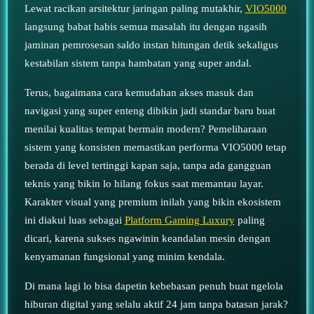
Lewat racikan arsitektur jaringan paling mutakhir,
VIO5000
langsung babat habis semua masalah itu dengan ngasih
jaminan pemrosesan saldo instan hitungan detik sekaligus
kestabilan sistem tanpa hambatan yang super andal.
Terus, bagaimana cara kemudahan akses masuk dan
navigasi yang super enteng dibikin jadi standar baru buat
menilai kualitas tempat bermain modern? Pemeliharaan
sistem yang konsisten memastikan performa VIO5000 tetap
berada di level tertinggi kapan saja, tanpa ada gangguan
teknis yang bikin lo hilang fokus saat memantau layar.
Karakter visual yang premium inilah yang bikin ekosistem
ini diakui luas sebagai
Platform Gaming Luxury
paling
dicari, karena sukses ngawinin keandalan mesin dengan
kenyamanan fungsional yang minim kendala.
Di mana lagi lo bisa dapetin kebebasan penuh buat ngelola
hiburan digital yang selalu aktif 24 jam tanpa batasan jarak?