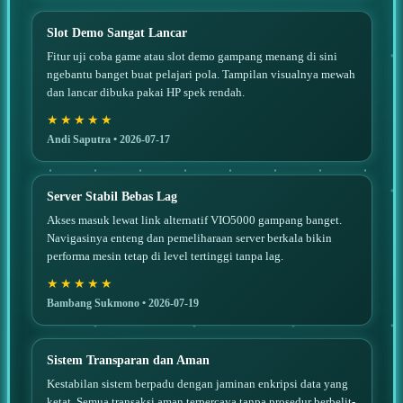
Slot Demo Sangat Lancar
Fitur uji coba game atau slot demo gampang menang di sini
ngebantu banget buat pelajari pola. Tampilan visualnya mewah
dan lancar dibuka pakai HP spek rendah.
★★★★★
Andi Saputra • 2026-07-17
Server Stabil Bebas Lag
Akses masuk lewat link alternatif VIO5000 gampang banget.
Navigasinya enteng dan pemeliharaan server berkala bikin
performa mesin tetap di level tertinggi tanpa lag.
★★★★★
Bambang Sukmono • 2026-07-19
Sistem Transparan dan Aman
Kestabilan sistem berpadu dengan jaminan enkripsi data yang
ketat. Semua transaksi aman terpercaya tanpa prosedur berbelit-