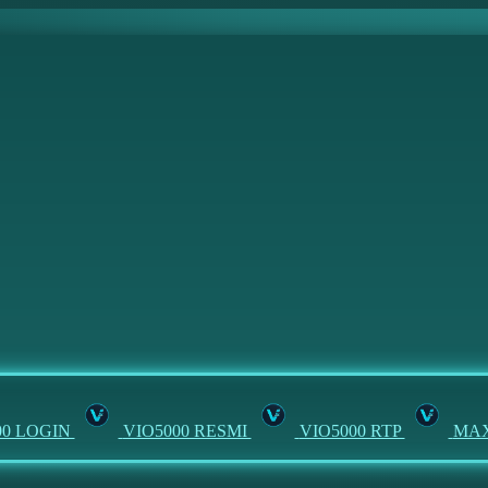
00 LOGIN
VIO5000 RESMI
VIO5000 RTP
MA