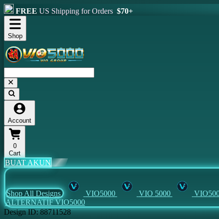
FREE
US Shipping for Orders
$70+
Shop
Account
0
Cart
BUAT AKUN
Shop All Designs
VIO5000
VIO 5000
VIO50
ALTERNATIF VIO5000
Design ID: 88711528