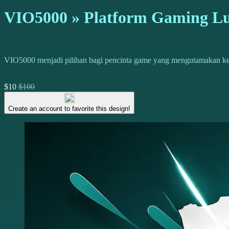
VIO5000 » Platform Gaming Lu
VIO5000 menjadi pilihan bagi pencinta game yang mengutamakan keny
$10
$100
Create an account to favorite this design!