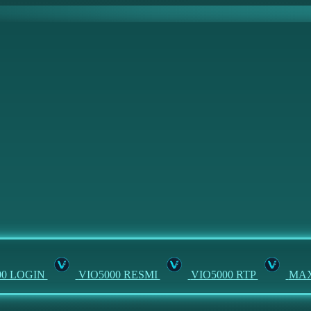
00 LOGIN
VIO5000 RESMI
VIO5000 RTP
MA