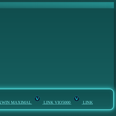
XWIN MAXIMAL
LINK VIO5000
LINK