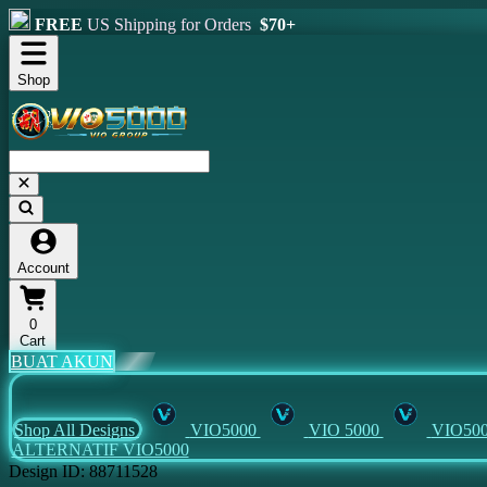
FREE
US Shipping for Orders
$70+
Shop
Account
0
Cart
BUAT AKUN
Shop All Designs
VIO5000
VIO 5000
VIO50
ALTERNATIF VIO5000
Design ID: 88711528