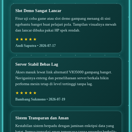
Slot Demo Sangat Lancar
Fitur uji coba game atau slot demo gampang menang di sini
ngebantu banget buat pelajari pola. Tampilan visualnya mewah
dan lancar dibuka pakai HP spek rendah.
★★★★★
Andi Saputra • 2026-07-17
Server Stabil Bebas Lag
Akses masuk lewat link alternatif VIO5000 gampang banget.
Navigasinya enteng dan pemeliharaan server berkala bikin
performa mesin tetap di level tertinggi tanpa lag.
★★★★★
Bambang Sukmono • 2026-07-19
Sistem Transparan dan Aman
Kestabilan sistem berpadu dengan jaminan enkripsi data yang
ketat. Semua transaksi aman terpercaya tanpa prosedur berbelit-