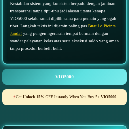
Kestabilan sistem yang konsisten berpadu dengan jaminan
transparansi tanpa tipu-tipu jadi alasan utama kenapa
VIO5000 selalu ramai dipilih sama para pemain yang ogah
ribet. Langkah taktis ini dijamin paling pas
Buat Lo Picinta
Janda!
yang pengen ngerasain tempat bermain dengan
standar pelayanan kelas atas serta eksekusi saldo yang aman
tanpa prosedur berbelit-belit.
VIO5000
⚡
Get
Unlock 15%
OFF Instantly When You Buy 5+
VIO5000