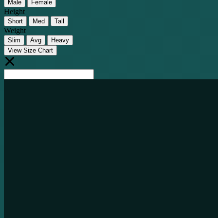
Male
Female
Height
Short
Med
Tall
Weight
Slim
Avg
Heavy
View Size Chart