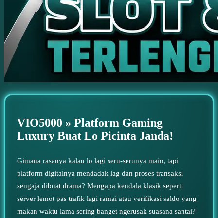
VIO5000 » Platform Gaming
Luxury Buat Lo Picinta Janda!
Gimana rasanya kalau lo lagi seru-serunya main, tapi
platform digitalnya mendadak lag dan proses transaksi
sengaja dibuat drama? Mengapa kendala klasik seperti
server lemot pas trafik lagi ramai atau verifikasi saldo yang
makan waktu lama sering banget ngerusak suasana santai?