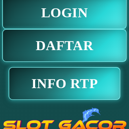
LOGIN
DAFTAR
INFO RTP