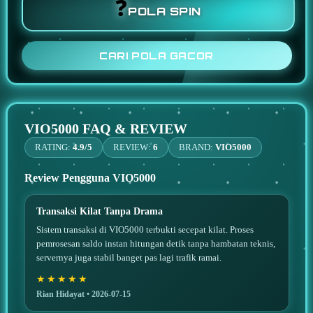
❓
POLA SPIN
CARI POLA GACOR
VIO5000 FAQ & REVIEW
RATING:
4.9/5
REVIEW:
6
BRAND:
VIO5000
Review Pengguna VIO5000
Transaksi Kilat Tanpa Drama
Sistem transaksi di VIO5000 terbukti secepat kilat. Proses
pemrosesan saldo instan hitungan detik tanpa hambatan teknis,
servernya juga stabil banget pas lagi trafik ramai.
★★★★★
Rian Hidayat • 2026-07-15