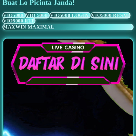
Buat Lo Picinta Janda!
kebocoran data pihak luar.
VIO5000
VIO 5000
VIO5000 LOGIN
VIO5000 RESMI
VIO5000 RTP
MAXWIN MAXIMAL