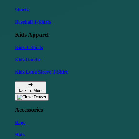
Shorts
Baseball T-Shirts
Kids Apparel
Kids T-Shirts
Kids Hoodie
Kids Long Sleeve T-Shirt
Back To Menu
Accessories
Bags
Hats