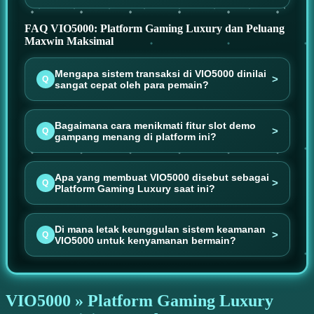
FAQ VIO5000: Platform Gaming Luxury dan Peluang
Maxwin Maksimal
Mengapa sistem transaksi di VIO5000 dinilai
>
Q
sangat cepat oleh para pemain?
Karena VIO5000 didukung oleh infrastruktur server
mutakhir yang mampu memproses deposit saldo hanya
Bagaimana cara menikmati fitur slot demo
>
Q
dalam hitungan detik. Kestabilan jaringan ini
gampang menang di platform ini?
memastikan setiap penarikan dana berjalan lancar tanpa
Semua pengunjung dapat langsung mengakses menu uji
adanya kendala teknis atau prosedur yang berbelit-belit.
coba game untuk mempelajari pola permainan secara
Apa yang membuat VIO5000 disebut sebagai
>
Q
gratis. Fitur ini dirancang khusus dengan visual
Platform Gaming Luxury saat ini?
premium agar lo bisa menguji strategi bermain dengan
Predikat Platform Gaming Luxury disematkan karena
aman sebelum mulai menggunakan saldo asli.
situs ini mengawinkan kenyamanan navigasi kelas atas
Di mana letak keunggulan sistem keamanan
>
Q
dengan latensi server yang mendekati nol persen. Desain
VIO5000 untuk kenyamanan bermain?
antarmukanya modern dan sangat ringan saat diakses,
Keamanan data di VIO5000 dilindungi oleh sistem
bahkan dari HP dengan spesifikasi rendah sekalipun.
enkripsi tingkat tinggi yang aktif selama 24 jam penuh.
Dengan jaminan transparansi tanpa tipu-tipu, seluruh
VIO5000 » Platform Gaming Luxury
riwayat transaksi dan privasi pemain dijamin aman dari