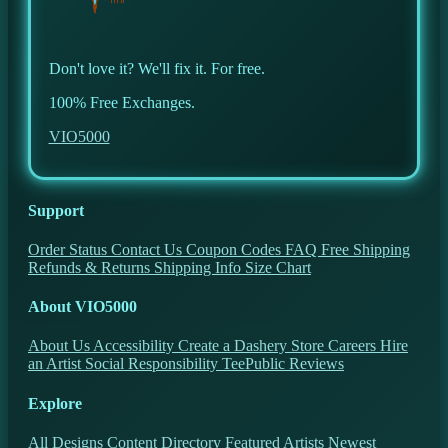
Don't love it? We'll fix it. For free.
100% Free Exchanges.
VIO5000
Support
Order Status
Contact Us
Coupon Codes
FAQ
Free Shipping
Refunds & Returns
Shipping Info
Size Chart
About VIO5000
About Us
Accessibility
Create a Dashery Store
Careers
Hire
an Artist
Social Responsibility
TeePublic Reviews
Explore
All Designs
Content Directory
Featured Artists
Newest