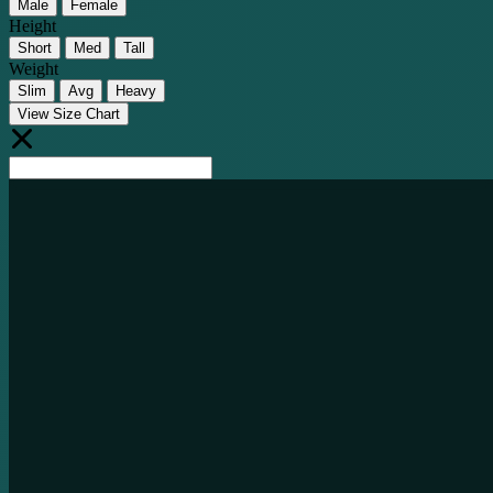
Male
Female
Height
Short
Med
Tall
Weight
Slim
Avg
Heavy
View Size Chart