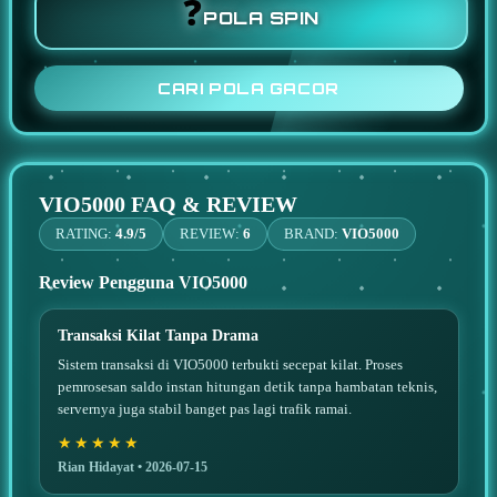
❓
POLA SPIN
CARI POLA GACOR
VIO5000 FAQ & REVIEW
RATING:
4.9/5
REVIEW:
6
BRAND:
VIO5000
Review Pengguna VIO5000
Transaksi Kilat Tanpa Drama
Sistem transaksi di VIO5000 terbukti secepat kilat. Proses
pemrosesan saldo instan hitungan detik tanpa hambatan teknis,
servernya juga stabil banget pas lagi trafik ramai.
★★★★★
Rian Hidayat • 2026-07-15