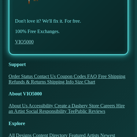
Don't love it? We'll fix it. For free.
100% Free Exchanges.
VIO5000
Support
Order Status
Contact Us
Coupon Codes
FAQ
Free Shipping
Refunds & Returns
Shipping Info
Size Chart
About VIO5000
About Us
Accessibility
Create a Dashery Store
Careers
Hire
an Artist
Social Responsibility
TeePublic Reviews
Explore
All Designs
Content Directory
Featured Artists
Newest