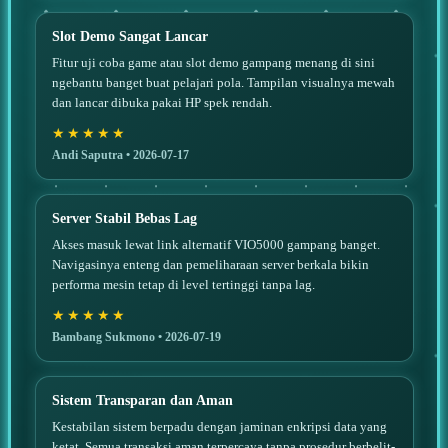
Slot Demo Sangat Lancar
Fitur uji coba game atau slot demo gampang menang di sini
ngebantu banget buat pelajari pola. Tampilan visualnya mewah
dan lancar dibuka pakai HP spek rendah.
★★★★★
Andi Saputra • 2026-07-17
Server Stabil Bebas Lag
Akses masuk lewat link alternatif VIO5000 gampang banget.
Navigasinya enteng dan pemeliharaan server berkala bikin
performa mesin tetap di level tertinggi tanpa lag.
★★★★★
Bambang Sukmono • 2026-07-19
Sistem Transparan dan Aman
Kestabilan sistem berpadu dengan jaminan enkripsi data yang
ketat. Semua transaksi aman terpercaya tanpa prosedur berbelit-