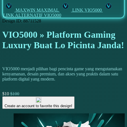
MAXWIN MAXIMAL
LINK VIO5000
LINK ALTERNATIF VIO5000
Design ID: 88711528
VIO5000 » Platform Gaming
Luxury Buat Lo Picinta Janda!
VIO5000 menjadi pilihan bagi pencinta game yang mengutamakan
kenyamanan, desain premium, dan akses yang praktis dalam satu
platform digital yang modern.
$10
$100
Create an account to favorite this design!