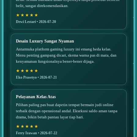
belit, sangat direkomendasikan.
★★★★★
Dewi Lestari • 2026-07-20
Desain Luxury Sangat Nyaman
Antarmuka platform gaming luxury ini emang beda kelas.
Menu penting gampang dicari, skema warna pas di mata, dan
kenyamanan fungsionalnya bener-bener dijaga.
★★★★★
Eko Prasetyo • 2026-07-21
Pelayanan Kelas Atas
Pilihan paling pas buat dapetin tempat bermain judi online
terbaik dengan operasional andal. Eksekusi saldo aman tanpa
drama, bikin betah pantau layar tiap hari.
★★★★★
Ferry Irawan • 2026-07-22