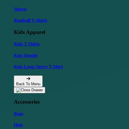
Shorts
Baseball T-Shirts
Kids Apparel
Kids T-Shirts
Kids Hoodie
Kids Long Sleeve T-Shirt
Back To Menu
Accessories
Bags
Hats