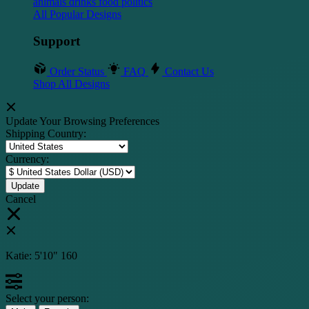
animals
drinks
food
politics
All Popular Designs
Support
Order Status
FAQ
Contact Us
Shop All Designs
Update Your Browsing Preferences
Shipping Country:
Currency:
Cancel
Katie:
5'10"
160
Select your person: