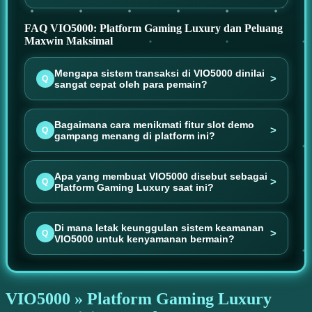
FAQ VIO5000: Platform Gaming Luxury dan Peluang
Maxwin Maksimal
Mengapa sistem transaksi di VIO5000 dinilai
>
Q
sangat cepat oleh para pemain?
Karena VIO5000 didukung oleh infrastruktur server
mutakhir yang mampu memproses deposit saldo hanya
Bagaimana cara menikmati fitur slot demo
>
Q
dalam hitungan detik. Kestabilan jaringan ini
gampang menang di platform ini?
memastikan setiap penarikan dana berjalan lancar tanpa
Semua pengunjung dapat langsung mengakses menu uji
adanya kendala teknis atau prosedur yang berbelit-belit.
coba game untuk mempelajari pola permainan secara
Apa yang membuat VIO5000 disebut sebagai
>
Q
gratis. Fitur ini dirancang khusus dengan visual
Platform Gaming Luxury saat ini?
premium agar lo bisa menguji strategi bermain dengan
Predikat Platform Gaming Luxury disematkan karena
aman sebelum mulai menggunakan saldo asli.
situs ini mengawinkan kenyamanan navigasi kelas atas
Di mana letak keunggulan sistem keamanan
>
Q
dengan latensi server yang mendekati nol persen. Desain
VIO5000 untuk kenyamanan bermain?
antarmukanya modern dan sangat ringan saat diakses,
Keamanan data di VIO5000 dilindungi oleh sistem
bahkan dari HP dengan spesifikasi rendah sekalipun.
enkripsi tingkat tinggi yang aktif selama 24 jam penuh.
Dengan jaminan transparansi tanpa tipu-tipu, seluruh
VIO5000 » Platform Gaming Luxury
riwayat transaksi dan privasi pemain dijamin aman dari