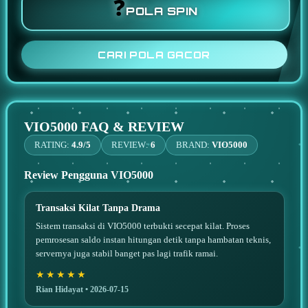
❓
POLA SPIN
CARI POLA GACOR
VIO5000 FAQ & REVIEW
RATING:
4.9/5
REVIEW:
6
BRAND:
VIO5000
Review Pengguna VIO5000
Transaksi Kilat Tanpa Drama
Sistem transaksi di VIO5000 terbukti secepat kilat. Proses
pemrosesan saldo instan hitungan detik tanpa hambatan teknis,
servernya juga stabil banget pas lagi trafik ramai.
★★★★★
Rian Hidayat • 2026-07-15