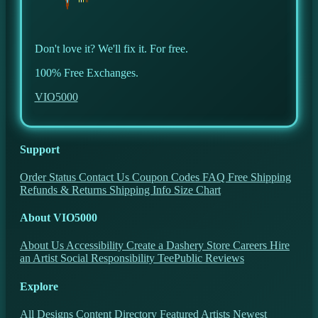
Don't love it? We'll fix it. For free.
100% Free Exchanges.
VIO5000
Support
Order Status
Contact Us
Coupon Codes
FAQ
Free Shipping
Refunds & Returns
Shipping Info
Size Chart
About VIO5000
About Us
Accessibility
Create a Dashery Store
Careers
Hire
an Artist
Social Responsibility
TeePublic Reviews
Explore
All Designs
Content Directory
Featured Artists
Newest