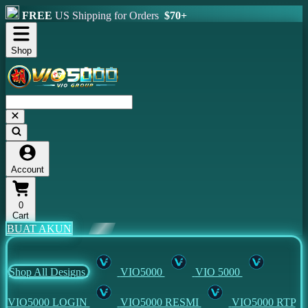
FREE
US Shipping for Orders
$70+
Shop
Account
0
Cart
BUAT AKUN
Shop All Designs
VIO5000
VIO 5000
VIO5000 LOGIN
VIO5000 RESMI
VIO5000 RTP