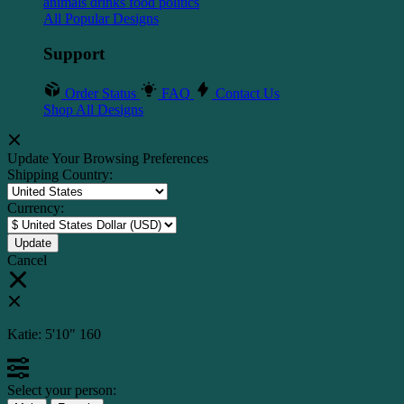
animals
drinks
food
politics
All Popular Designs
Support
Order Status
FAQ
Contact Us
Shop All Designs
Update Your Browsing Preferences
Shipping Country:
Currency:
Cancel
Katie:
5'10"
160
Select your person: