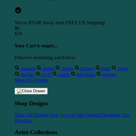
You're
$70.00
Away from
FREE US Shipping!
$0
$70
Your Cart is empty...
Discover something you'll love!
animals
anime
drinks
fantasy
food
funny
movies
sci-fi
sports
television
vintage
Shop All Designs
Shop Designs
Shop All Designs
New Tees on Sale
Newest Designers
Tag
Directory
Artist Collections