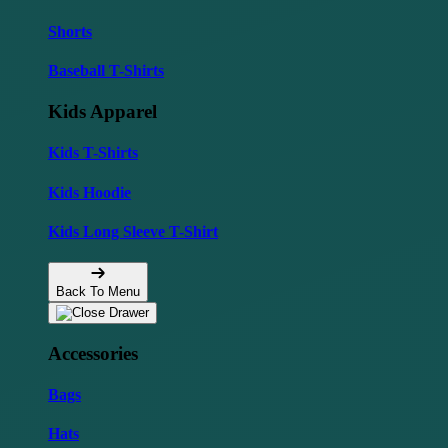
Shorts
Baseball T-Shirts
Kids Apparel
Kids T-Shirts
Kids Hoodie
Kids Long Sleeve T-Shirt
Back To Menu
Accessories
Bags
Hats