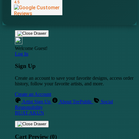
Welcome Guest!
Log In
Sign Up
Create an account to save your favorite designs, access order
history, follow your favorite artists, and more.
Create an Account
Artist Sign Up
About TeePublic
Social
Responsibility
BUAT AKUN
Cart Preview (0)