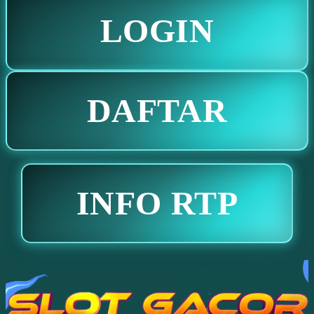
LOGIN
DAFTAR
INFO RTP