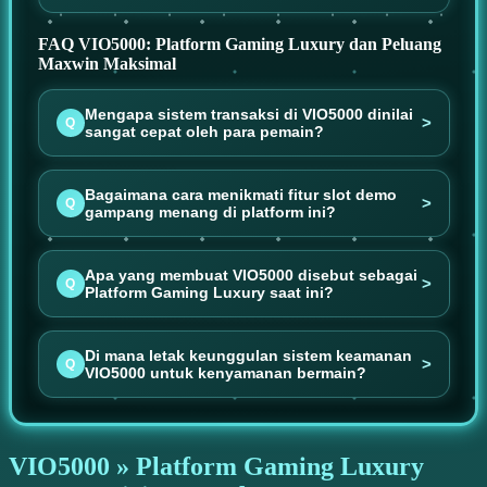
FAQ VIO5000: Platform Gaming Luxury dan Peluang
Maxwin Maksimal
Mengapa sistem transaksi di VIO5000 dinilai
>
Q
sangat cepat oleh para pemain?
Karena VIO5000 didukung oleh infrastruktur server
mutakhir yang mampu memproses deposit saldo hanya
Bagaimana cara menikmati fitur slot demo
>
Q
dalam hitungan detik. Kestabilan jaringan ini
gampang menang di platform ini?
memastikan setiap penarikan dana berjalan lancar tanpa
Semua pengunjung dapat langsung mengakses menu uji
adanya kendala teknis atau prosedur yang berbelit-belit.
coba game untuk mempelajari pola permainan secara
Apa yang membuat VIO5000 disebut sebagai
>
Q
gratis. Fitur ini dirancang khusus dengan visual
Platform Gaming Luxury saat ini?
premium agar lo bisa menguji strategi bermain dengan
Predikat Platform Gaming Luxury disematkan karena
aman sebelum mulai menggunakan saldo asli.
situs ini mengawinkan kenyamanan navigasi kelas atas
Di mana letak keunggulan sistem keamanan
>
Q
dengan latensi server yang mendekati nol persen. Desain
VIO5000 untuk kenyamanan bermain?
antarmukanya modern dan sangat ringan saat diakses,
Keamanan data di VIO5000 dilindungi oleh sistem
bahkan dari HP dengan spesifikasi rendah sekalipun.
enkripsi tingkat tinggi yang aktif selama 24 jam penuh.
Dengan jaminan transparansi tanpa tipu-tipu, seluruh
VIO5000 » Platform Gaming Luxury
riwayat transaksi dan privasi pemain dijamin aman dari