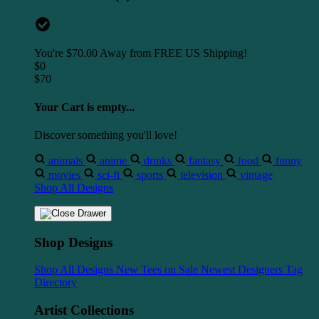
You're
$70.00
Away from
FREE US Shipping!
$0
$70
Your Cart is empty...
Discover something you'll love!
animals
anime
drinks
fantasy
food
funny
movies
sci-fi
sports
television
vintage
Shop All Designs
Shop Designs
Shop All Designs
New Tees on Sale
Newest Designers
Tag
Directory
Artist Collections