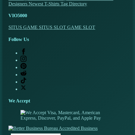
Designers
Newest T-Shirts
Tag Directory
VIO5000
SITUS GAME
SITUS SLOT
GAME SLOT
Follow Us
We Accept