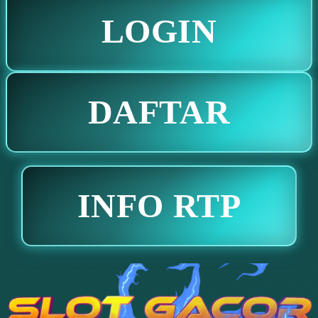
LOGIN
DAFTAR
INFO RTP