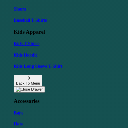
Shorts
Baseball T-Shirts
Kids Apparel
Kids T-Shirts
Kids Hoodie
Kids Long Sleeve T-Shirt
Back To Menu
Accessories
Bags
Hats