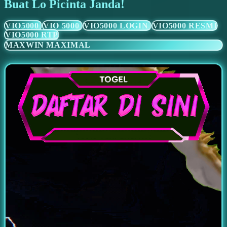
Buat Lo Picinta Janda!
kebocoran data pihak luar.
VIO5000
VIO 5000
VIO5000 LOGIN
VIO5000 RESMI
VIO5000 RTP
MAXWIN MAXIMAL