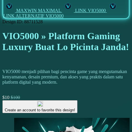
MAXWIN MAXIMAL
LINK VIO5000
LINK ALTERNATIF VIO5000
Design ID: 88711528
VIO5000 » Platform Gaming
Luxury Buat Lo Picinta Janda!
VIO5000 menjadi pilihan bagi pencinta game yang mengutamakan
kenyamanan, desain premium, dan akses yang praktis dalam satu
platform digital yang modern.
$10
$100
Create an account to favorite this design!