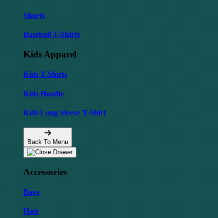
Shorts
Baseball T-Shirts
Kids Apparel
Kids T-Shirts
Kids Hoodie
Kids Long Sleeve T-Shirt
Back To Menu
Accessories
Bags
Hats