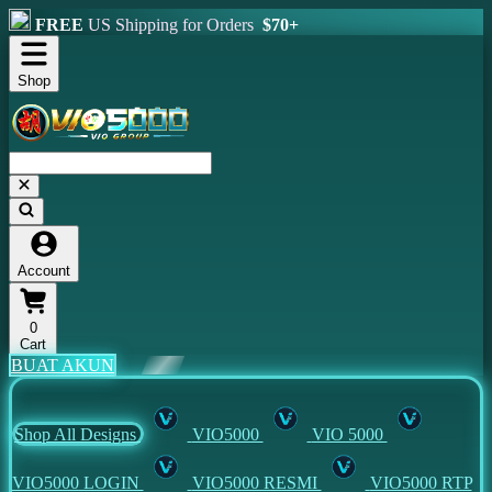
FREE
US Shipping for Orders
$70+
Shop
Account
0
Cart
BUAT AKUN
Shop All Designs
VIO5000
VIO 5000
VIO5000 LOGIN
VIO5000 RESMI
VIO5000 RTP