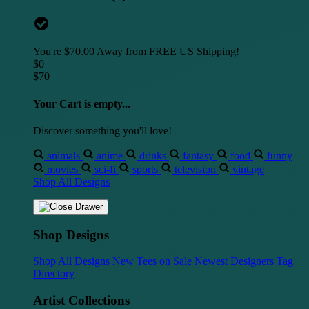
You're
$70.00
Away from
FREE US Shipping!
$0
$70
Your Cart is empty...
Discover something you'll love!
animals
anime
drinks
fantasy
food
funny
movies
sci-fi
sports
television
vintage
Shop All Designs
Shop Designs
Shop All Designs
New Tees on Sale
Newest Designers
Tag
Directory
Artist Collections