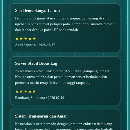
Slot Demo Sangat Lancar
Fitur uji coba game atau slot demo gampang menang di sini
ngebantu banget buat pelajari pola. Tampilan visualnya mewah
dan lancar dibuka pakai HP spek rendah.
★★★★★
Andi Saputra • 2026-07-17
Server Stabil Bebas Lag
Akses masuk lewat link alternatif VIO5000 gampang banget.
Navigasinya enteng dan pemeliharaan server berkala bikin
performa mesin tetap di level tertinggi tanpa lag.
★★★★★
Bambang Sukmono • 2026-07-19
Sistem Transparan dan Aman
Kestabilan sistem berpadu dengan jaminan enkripsi data yang
ketat. Semua transaksi aman terpercaya tanpa prosedur berbelit-