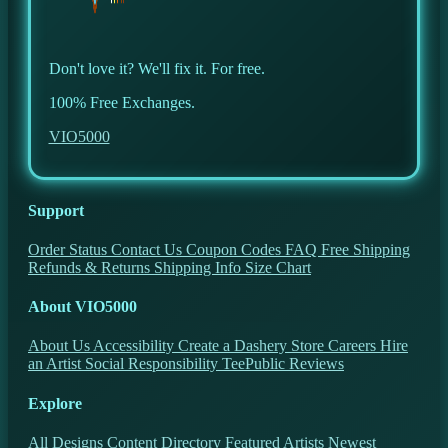
Don't love it? We'll fix it. For free.
100% Free Exchanges.
VIO5000
Support
Order Status
Contact Us
Coupon Codes
FAQ
Free Shipping
Refunds & Returns
Shipping Info
Size Chart
About VIO5000
About Us
Accessibility
Create a Dashery Store
Careers
Hire
an Artist
Social Responsibility
TeePublic Reviews
Explore
All Designs
Content Directory
Featured Artists
Newest