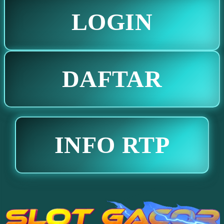
LOGIN
DAFTAR
INFO RTP