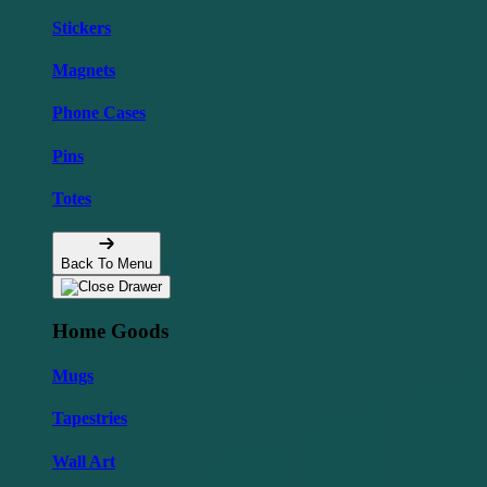
Stickers
Magnets
Phone Cases
Pins
Totes
Back To Menu
Home Goods
Mugs
Tapestries
Wall Art