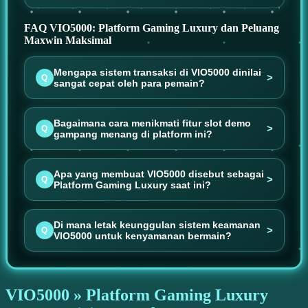
FAQ VIO5000: Platform Gaming Luxury dan Peluang
Maxwin Maksimal
Mengapa sistem transaksi di VIO5000 dinilai
>
Q
sangat cepat oleh para pemain?
Karena VIO5000 didukung oleh infrastruktur server
mutakhir yang mampu memproses deposit saldo hanya
Bagaimana cara menikmati fitur slot demo
>
Q
dalam hitungan detik. Kestabilan jaringan ini
gampang menang di platform ini?
memastikan setiap penarikan dana berjalan lancar tanpa
Semua pengunjung dapat langsung mengakses menu uji
adanya kendala teknis atau prosedur yang berbelit-belit.
coba game untuk mempelajari pola permainan secara
Apa yang membuat VIO5000 disebut sebagai
>
Q
gratis. Fitur ini dirancang khusus dengan visual
Platform Gaming Luxury saat ini?
premium agar lo bisa menguji strategi bermain dengan
Predikat Platform Gaming Luxury disematkan karena
aman sebelum mulai menggunakan saldo asli.
situs ini mengawinkan kenyamanan navigasi kelas atas
Di mana letak keunggulan sistem keamanan
>
Q
dengan latensi server yang mendekati nol persen. Desain
VIO5000 untuk kenyamanan bermain?
antarmukanya modern dan sangat ringan saat diakses,
Keamanan data di VIO5000 dilindungi oleh sistem
bahkan dari HP dengan spesifikasi rendah sekalipun.
enkripsi tingkat tinggi yang aktif selama 24 jam penuh.
Dengan jaminan transparansi tanpa tipu-tipu, seluruh
VIO5000 » Platform Gaming Luxury
riwayat transaksi dan privasi pemain dijamin aman dari