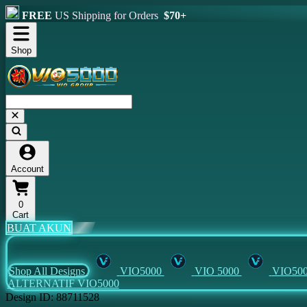
FREE
US Shipping for Orders
$70+
Shop
Account
0
Cart
BUAT AKUN
Shop All Designs
VIO5000
VIO 5000
VIO50
ALTERNATIF VIO5000
Design ID: 88711528