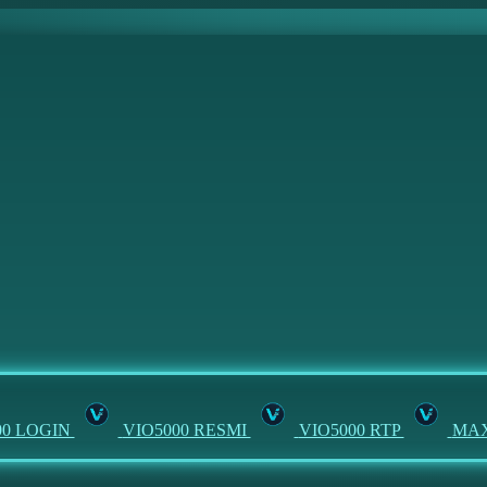
00 LOGIN
VIO5000 RESMI
VIO5000 RTP
MA