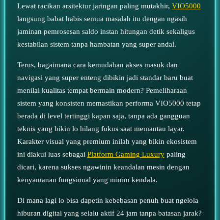
Lewat racikan arsitektur jaringan paling mutakhir,
VIO5000
langsung babat habis semua masalah itu dengan ngasih
jaminan pemrosesan saldo instan hitungan detik sekaligus
kestabilan sistem tanpa hambatan yang super andal.
Terus, bagaimana cara kemudahan akses masuk dan
navigasi yang super enteng dibikin jadi standar baru buat
menilai kualitas tempat bermain modern? Pemeliharaan
sistem yang konsisten memastikan performa VIO5000 tetap
berada di level tertinggi kapan saja, tanpa ada gangguan
teknis yang bikin lo hilang fokus saat memantau layar.
Karakter visual yang premium inilah yang bikin ekosistem
ini diakui luas sebagai
Platform Gaming Luxury
paling
dicari, karena sukses ngawinin keandalan mesin dengan
kenyamanan fungsional yang minim kendala.
Di mana lagi lo bisa dapetin kebebasan penuh buat ngelola
hiburan digital yang selalu aktif 24 jam tanpa batasan jarak?