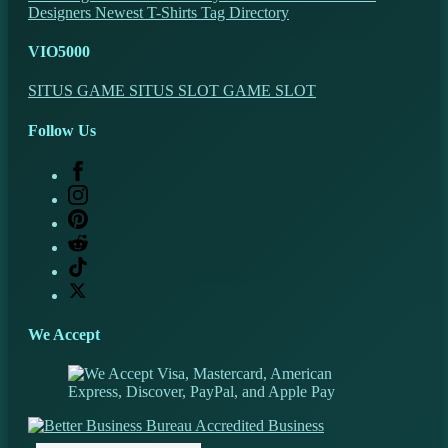
Designers
Newest T-Shirts
Tag Directory
VIO5000
SITUS GAME
SITUS SLOT
GAME SLOT
Follow Us
We Accept