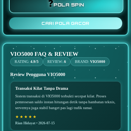
❓
POLA SPIN
CARI POLA GACOR
VIO5000 FAQ & REVIEW
RATING:
4.9/5
REVIEW:
6
BRAND:
VIO5000
Review Pengguna VIO5000
Transaksi Kilat Tanpa Drama
Sistem transaksi di VIO5000 terbukti secepat kilat. Proses
pemrosesan saldo instan hitungan detik tanpa hambatan teknis,
servernya juga stabil banget pas lagi trafik ramai.
★★★★★
Rian Hidayat • 2026-07-15