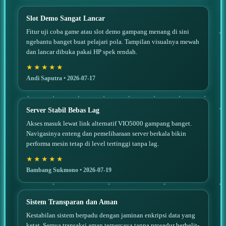
Slot Demo Sangat Lancar
Fitur uji coba game atau slot demo gampang menang di sini
ngebantu banget buat pelajari pola. Tampilan visualnya mewah
dan lancar dibuka pakai HP spek rendah.
★★★★★
Andi Saputra • 2026-07-17
Server Stabil Bebas Lag
Akses masuk lewat link alternatif VIO5000 gampang banget.
Navigasinya enteng dan pemeliharaan server berkala bikin
performa mesin tetap di level tertinggi tanpa lag.
★★★★★
Bambang Sukmono • 2026-07-19
Sistem Transparan dan Aman
Kestabilan sistem berpadu dengan jaminan enkripsi data yang
ketat. Semua transaksi aman terpercaya tanpa prosedur berbelit-