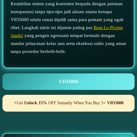
Kestabilan sistem yang konsisten berpadu dengan jaminan
transparansi tanpa tipu-tipu jadi alasan utama kenapa
VIO5000 selalu ramai dipilih sama para pemain yang ogah
ribet. Langkah taktis ini dijamin paling pas
Buat Lo Picinta
Janda!
yang pengen ngerasain tempat bermain dengan
standar pelayanan kelas atas serta eksekusi saldo yang aman
tanpa prosedur berbelit-belit.
VIO5000
⚡
Get
Unlock 15%
OFF Instantly When You Buy 5+
VIO5000