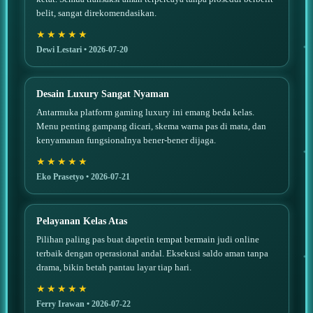
belit, sangat direkomendasikan.
★★★★★
Dewi Lestari • 2026-07-20
Desain Luxury Sangat Nyaman
Antarmuka platform gaming luxury ini emang beda kelas.
Menu penting gampang dicari, skema warna pas di mata, dan
kenyamanan fungsionalnya bener-bener dijaga.
★★★★★
Eko Prasetyo • 2026-07-21
Pelayanan Kelas Atas
Pilihan paling pas buat dapetin tempat bermain judi online
terbaik dengan operasional andal. Eksekusi saldo aman tanpa
drama, bikin betah pantau layar tiap hari.
★★★★★
Ferry Irawan • 2026-07-22