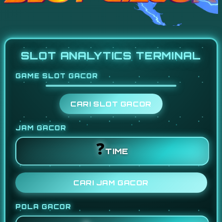
SLOT ANALYTICS TERMINAL
GAME SLOT GACOR
SLOT GACOR HARI INI
CARI SLOT GACOR
JAM GACOR
❓
TIME
CARI JAM GACOR
POLA GACOR