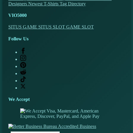
Designers
Newest T-Shirts
Tag Directory
VIO5000
SITUS GAME
SITUS SLOT
GAME SLOT
Follow Us
We Accept