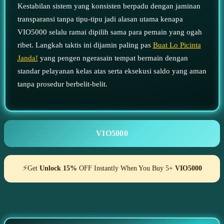
Kestabilan sistem yang konsisten berpadu dengan jaminan
transparansi tanpa tipu-tipu jadi alasan utama kenapa
VIO5000 selalu ramai dipilih sama para pemain yang ogah
ribet. Langkah taktis ini dijamin paling pas
Buat Lo Picinta
Janda!
yang pengen ngerasain tempat bermain dengan
standar pelayanan kelas atas serta eksekusi saldo yang aman
tanpa prosedur berbelit-belit.
VIO5000
⚡
Get
Unlock 15%
OFF Instantly When You Buy 5+
VIO5000