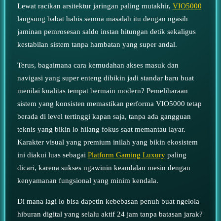
Lewat racikan arsitektur jaringan paling mutakhir,
VIO5000
langsung babat habis semua masalah itu dengan ngasih
jaminan pemrosesan saldo instan hitungan detik sekaligus
kestabilan sistem tanpa hambatan yang super andal.
Terus, bagaimana cara kemudahan akses masuk dan
navigasi yang super enteng dibikin jadi standar baru buat
menilai kualitas tempat bermain modern? Pemeliharaan
sistem yang konsisten memastikan performa VIO5000 tetap
berada di level tertinggi kapan saja, tanpa ada gangguan
teknis yang bikin lo hilang fokus saat memantau layar.
Karakter visual yang premium inilah yang bikin ekosistem
ini diakui luas sebagai
Platform Gaming Luxury
paling
dicari, karena sukses ngawinin keandalan mesin dengan
kenyamanan fungsional yang minim kendala.
Di mana lagi lo bisa dapetin kebebasan penuh buat ngelola
hiburan digital yang selalu aktif 24 jam tanpa batasan jarak?