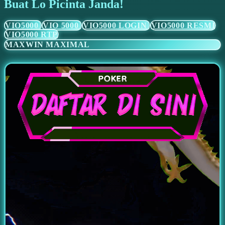
Buat Lo Picinta Janda!
kebocoran data pihak luar.
VIO5000
VIO 5000
VIO5000 LOGIN
VIO5000 RESMI
VIO5000 RTP
MAXWIN MAXIMAL