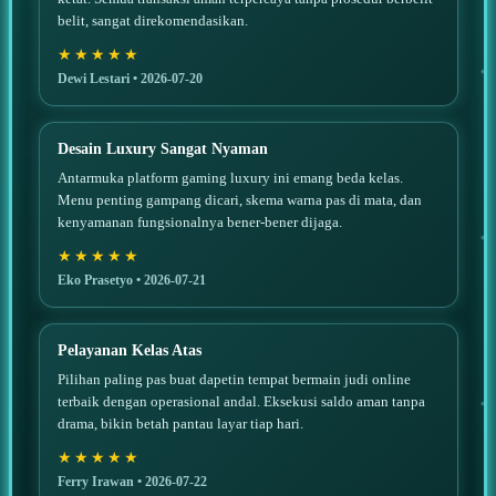
belit, sangat direkomendasikan.
★★★★★
Dewi Lestari • 2026-07-20
Desain Luxury Sangat Nyaman
Antarmuka platform gaming luxury ini emang beda kelas.
Menu penting gampang dicari, skema warna pas di mata, dan
kenyamanan fungsionalnya bener-bener dijaga.
★★★★★
Eko Prasetyo • 2026-07-21
Pelayanan Kelas Atas
Pilihan paling pas buat dapetin tempat bermain judi online
terbaik dengan operasional andal. Eksekusi saldo aman tanpa
drama, bikin betah pantau layar tiap hari.
★★★★★
Ferry Irawan • 2026-07-22