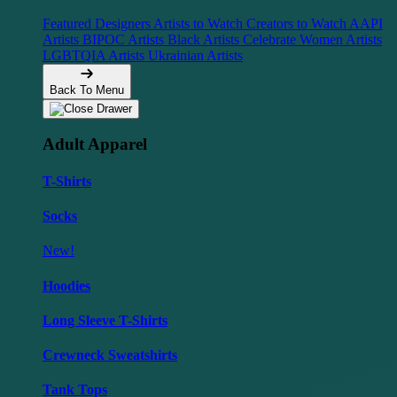
Featured Designers
Artists to Watch
Creators to Watch
AAPI
Artists
BIPOC Artists
Black Artists
Celebrate Women Artists
LGBTQIA Artists
Ukrainian Artists
Back To Menu
Adult Apparel
T-Shirts
Socks
New!
Hoodies
Long Sleeve T-Shirts
Crewneck Sweatshirts
Tank Tops