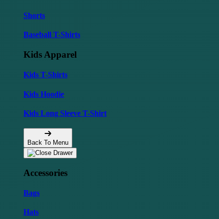
Shorts
Baseball T-Shirts
Kids Apparel
Kids T-Shirts
Kids Hoodie
Kids Long Sleeve T-Shirt
Back To Menu
Accessories
Bags
Hats