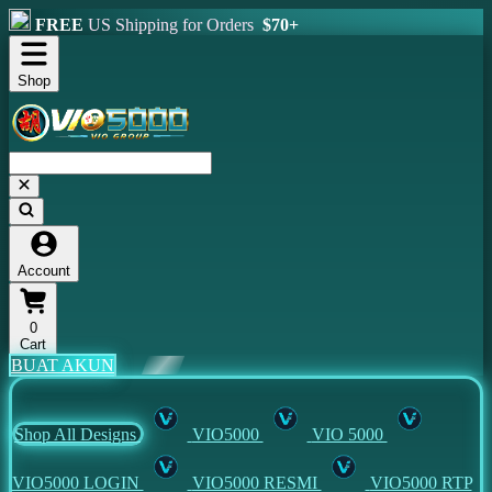
FREE
US Shipping for Orders
$70+
Shop
Account
0
Cart
BUAT AKUN
Shop All Designs
VIO5000
VIO 5000
VIO5000 LOGIN
VIO5000 RESMI
VIO5000 RTP