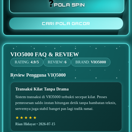
❓
POLA SPIN
CARI POLA GACOR
VIO5000 FAQ & REVIEW
RATING:
4.9/5
REVIEW:
6
BRAND:
VIO5000
Review Pengguna VIO5000
Transaksi Kilat Tanpa Drama
Sistem transaksi di VIO5000 terbukti secepat kilat. Proses
pemrosesan saldo instan hitungan detik tanpa hambatan teknis,
servernya juga stabil banget pas lagi trafik ramai.
★★★★★
Rian Hidayat • 2026-07-15