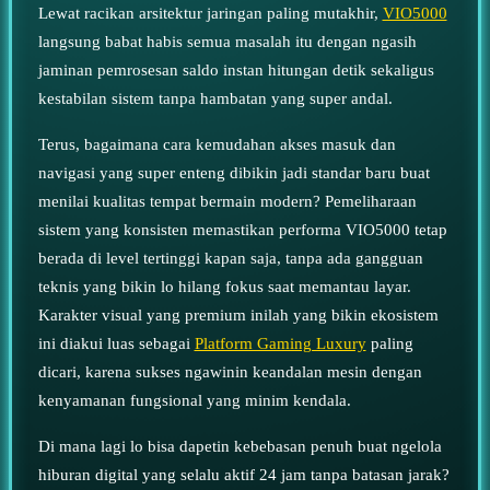
Lewat racikan arsitektur jaringan paling mutakhir,
VIO5000
langsung babat habis semua masalah itu dengan ngasih
jaminan pemrosesan saldo instan hitungan detik sekaligus
kestabilan sistem tanpa hambatan yang super andal.
Terus, bagaimana cara kemudahan akses masuk dan
navigasi yang super enteng dibikin jadi standar baru buat
menilai kualitas tempat bermain modern? Pemeliharaan
sistem yang konsisten memastikan performa VIO5000 tetap
berada di level tertinggi kapan saja, tanpa ada gangguan
teknis yang bikin lo hilang fokus saat memantau layar.
Karakter visual yang premium inilah yang bikin ekosistem
ini diakui luas sebagai
Platform Gaming Luxury
paling
dicari, karena sukses ngawinin keandalan mesin dengan
kenyamanan fungsional yang minim kendala.
Di mana lagi lo bisa dapetin kebebasan penuh buat ngelola
hiburan digital yang selalu aktif 24 jam tanpa batasan jarak?