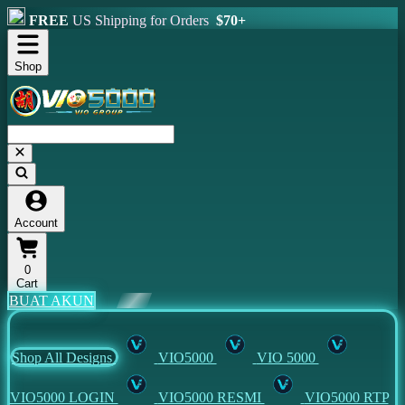
FREE
US Shipping for Orders
$70+
Shop
Account
0
Cart
BUAT AKUN
Shop All Designs
VIO5000
VIO 5000
VIO5000 LOGIN
VIO5000 RESMI
VIO5000 RTP