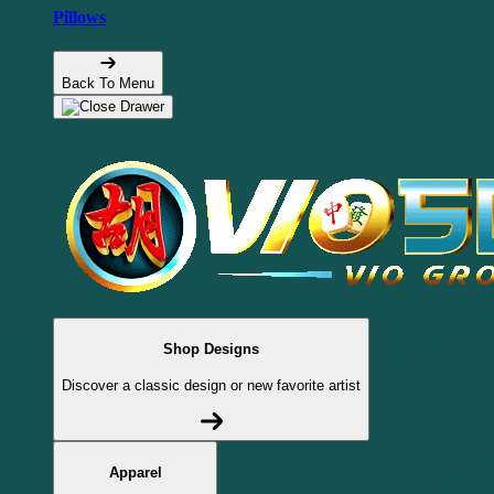
Pillows
Back To Menu
Shop Designs
Discover a classic design or new favorite artist
Apparel