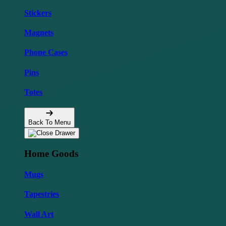
Stickers
Magnets
Phone Cases
Pins
Totes
Back To Menu
Home Goods
Mugs
Tapestries
Wall Art