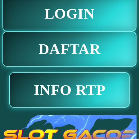
LOGIN
DAFTAR
INFO RTP