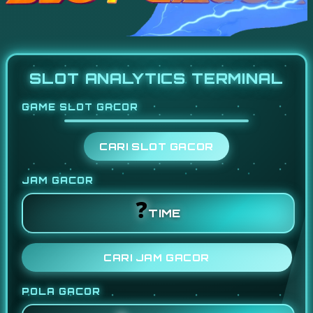
SLOT ANALYTICS TERMINAL
GAME SLOT GACOR
SLOT GACOR HARI INI
CARI SLOT GACOR
JAM GACOR
❓
TIME
CARI JAM GACOR
POLA GACOR