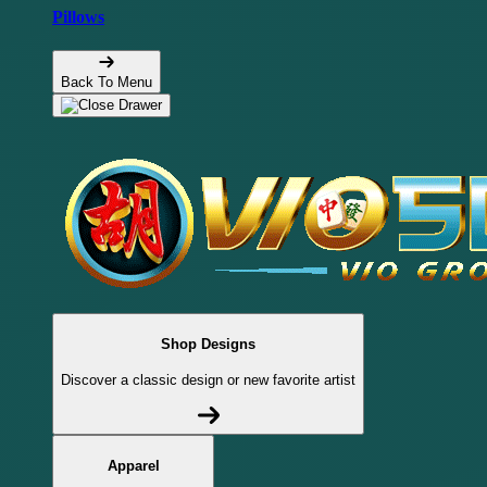
Pillows
Back To Menu
Shop Designs
Discover a classic design or new favorite artist
Apparel