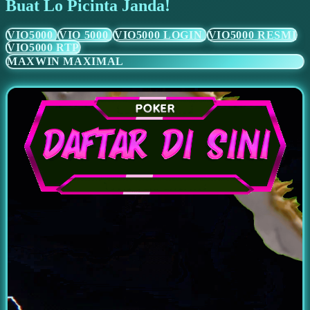
Buat Lo Picinta Janda!
kebocoran data pihak luar.
VIO5000
VIO 5000
VIO5000 LOGIN
VIO5000 RESMI
VIO5000 RTP
MAXWIN MAXIMAL