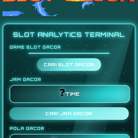
SLOT ANALYTICS TERMINAL
GAME SLOT GACOR
SLOT GACOR HARI INI
CARI SLOT GACOR
JAM GACOR
❓
TIME
CARI JAM GACOR
POLA GACOR