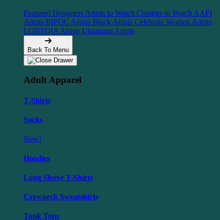
Featured Designers
Artists to Watch
Creators to Watch
AAPI
Artists
BIPOC Artists
Black Artists
Celebrate Women Artists
LGBTQIA Artists
Ukrainian Artists
Back To Menu
Adult Apparel
T-Shirts
Socks
New!
Hoodies
Long Sleeve T-Shirts
Crewneck Sweatshirts
Tank Tops