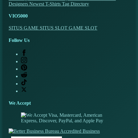
Designers
Newest T-Shirts
Tag Directory
VIO5000
SITUS GAME
SITUS SLOT
GAME SLOT
Follow Us
We Accept