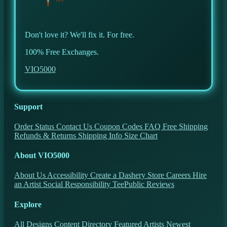
Don't love it? We'll fix it. For free.
100% Free Exchanges.
VIO5000
Support
Order Status
Contact Us
Coupon Codes
FAQ
Free Shipping
Refunds & Returns
Shipping Info
Size Chart
About VIO5000
About Us
Accessibility
Create a Dashery Store
Careers
Hire
an Artist
Social Responsibility
TeePublic Reviews
Explore
All Designs
Content Directory
Featured Artists
Newest