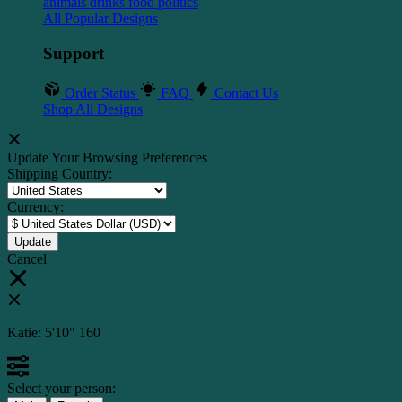
animals
drinks
food
politics
All Popular Designs
Support
Order Status
FAQ
Contact Us
Shop All Designs
Update Your Browsing Preferences
Shipping Country:
Currency:
Cancel
Katie:
5'10"
160
Select your person: