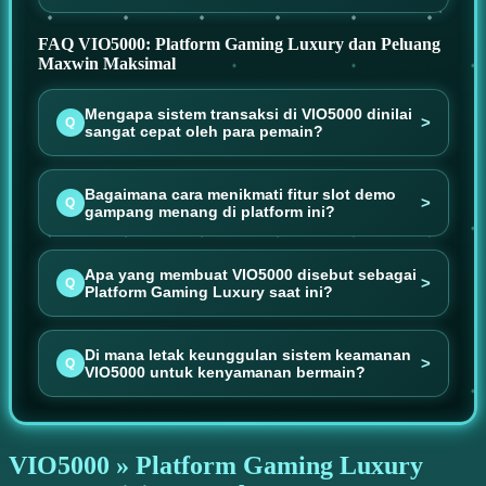
FAQ VIO5000: Platform Gaming Luxury dan Peluang
Maxwin Maksimal
Mengapa sistem transaksi di VIO5000 dinilai
>
Q
sangat cepat oleh para pemain?
Karena VIO5000 didukung oleh infrastruktur server
mutakhir yang mampu memproses deposit saldo hanya
Bagaimana cara menikmati fitur slot demo
>
Q
dalam hitungan detik. Kestabilan jaringan ini
gampang menang di platform ini?
memastikan setiap penarikan dana berjalan lancar tanpa
Semua pengunjung dapat langsung mengakses menu uji
adanya kendala teknis atau prosedur yang berbelit-belit.
coba game untuk mempelajari pola permainan secara
Apa yang membuat VIO5000 disebut sebagai
>
Q
gratis. Fitur ini dirancang khusus dengan visual
Platform Gaming Luxury saat ini?
premium agar lo bisa menguji strategi bermain dengan
Predikat Platform Gaming Luxury disematkan karena
aman sebelum mulai menggunakan saldo asli.
situs ini mengawinkan kenyamanan navigasi kelas atas
Di mana letak keunggulan sistem keamanan
>
Q
dengan latensi server yang mendekati nol persen. Desain
VIO5000 untuk kenyamanan bermain?
antarmukanya modern dan sangat ringan saat diakses,
Keamanan data di VIO5000 dilindungi oleh sistem
bahkan dari HP dengan spesifikasi rendah sekalipun.
enkripsi tingkat tinggi yang aktif selama 24 jam penuh.
Dengan jaminan transparansi tanpa tipu-tipu, seluruh
VIO5000 » Platform Gaming Luxury
riwayat transaksi dan privasi pemain dijamin aman dari