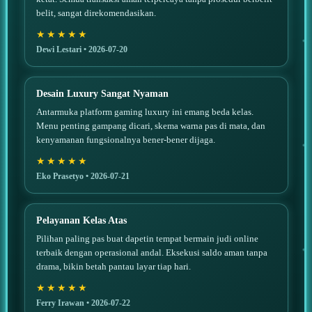
belit, sangat direkomendasikan.
★★★★★
Dewi Lestari • 2026-07-20
Desain Luxury Sangat Nyaman
Antarmuka platform gaming luxury ini emang beda kelas.
Menu penting gampang dicari, skema warna pas di mata, dan
kenyamanan fungsionalnya bener-bener dijaga.
★★★★★
Eko Prasetyo • 2026-07-21
Pelayanan Kelas Atas
Pilihan paling pas buat dapetin tempat bermain judi online
terbaik dengan operasional andal. Eksekusi saldo aman tanpa
drama, bikin betah pantau layar tiap hari.
★★★★★
Ferry Irawan • 2026-07-22