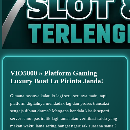
VIO5000 » Platform Gaming
Luxury Buat Lo Picinta Janda!
Gimana rasanya kalau lo lagi seru-serunya main, tapi
platform digitalnya mendadak lag dan proses transaksi
sengaja dibuat drama? Mengapa kendala klasik seperti
server lemot pas trafik lagi ramai atau verifikasi saldo yang
makan waktu lama sering banget ngerusak suasana santai?