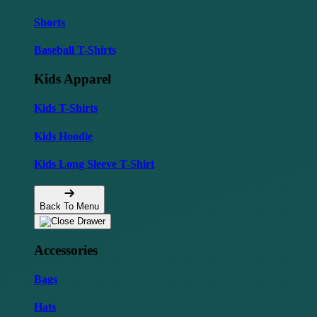
Shorts
Baseball T-Shirts
Kids Apparel
Kids T-Shirts
Kids Hoodie
Kids Long Sleeve T-Shirt
Back To Menu
Accessories
Bags
Hats