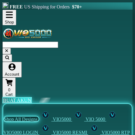
FREE
US Shipping for Orders
$70+
Shop
Account
0
Cart
BUAT AKUN
Shop All Designs
VIO5000
VIO 5000
VIO5000 LOGIN
VIO5000 RESMI
VIO5000 RTP