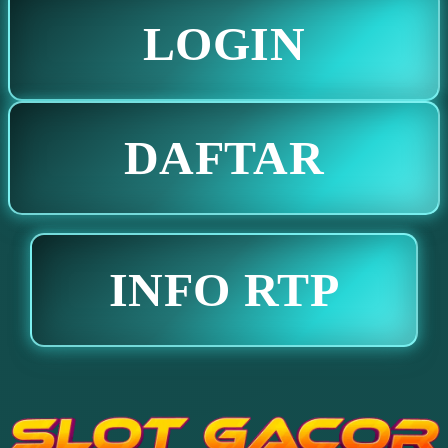
LOGIN
DAFTAR
INFO RTP