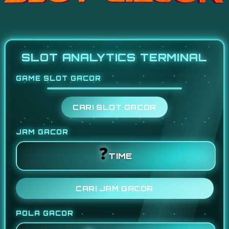
SLOT ANALYTICS TERMINAL
GAME SLOT GACOR
SLOT GACOR HARI INI
CARI SLOT GACOR
JAM GACOR
❓
TIME
CARI JAM GACOR
POLA GACOR