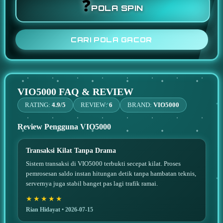
❓
POLA SPIN
CARI POLA GACOR
VIO5000 FAQ & REVIEW
RATING:
4.9/5
REVIEW:
6
BRAND:
VIO5000
Review Pengguna VIO5000
Transaksi Kilat Tanpa Drama
Sistem transaksi di VIO5000 terbukti secepat kilat. Proses
pemrosesan saldo instan hitungan detik tanpa hambatan teknis,
servernya juga stabil banget pas lagi trafik ramai.
★★★★★
Rian Hidayat • 2026-07-15