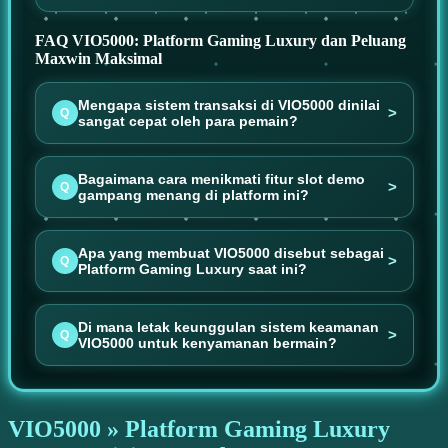
FAQ VIO5000: Platform Gaming Luxury dan Peluang
Maxwin Maksimal
Mengapa sistem transaksi di VIO5000 dinilai
>
Q
sangat cepat oleh para pemain?
Karena VIO5000 didukung oleh infrastruktur server
mutakhir yang mampu memproses deposit saldo hanya
Bagaimana cara menikmati fitur slot demo
>
Q
dalam hitungan detik. Kestabilan jaringan ini
gampang menang di platform ini?
memastikan setiap penarikan dana berjalan lancar tanpa
Semua pengunjung dapat langsung mengakses menu uji
adanya kendala teknis atau prosedur yang berbelit-belit.
coba game untuk mempelajari pola permainan secara
Apa yang membuat VIO5000 disebut sebagai
>
Q
gratis. Fitur ini dirancang khusus dengan visual
Platform Gaming Luxury saat ini?
premium agar lo bisa menguji strategi bermain dengan
Predikat Platform Gaming Luxury disematkan karena
aman sebelum mulai menggunakan saldo asli.
situs ini mengawinkan kenyamanan navigasi kelas atas
Di mana letak keunggulan sistem keamanan
>
Q
dengan latensi server yang mendekati nol persen. Desain
VIO5000 untuk kenyamanan bermain?
antarmukanya modern dan sangat ringan saat diakses,
Keamanan data di VIO5000 dilindungi oleh sistem
bahkan dari HP dengan spesifikasi rendah sekalipun.
enkripsi tingkat tinggi yang aktif selama 24 jam penuh.
Dengan jaminan transparansi tanpa tipu-tipu, seluruh
VIO5000 » Platform Gaming Luxury
riwayat transaksi dan privasi pemain dijamin aman dari