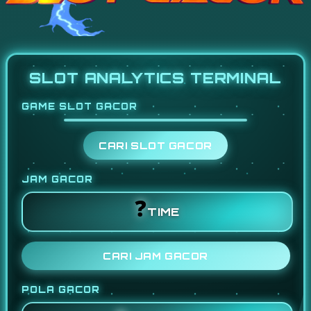
SLOT ANALYTICS TERMINAL
GAME SLOT GACOR
SLOT GACOR HARI INI
CARI SLOT GACOR
JAM GACOR
❓
TIME
CARI JAM GACOR
POLA GACOR