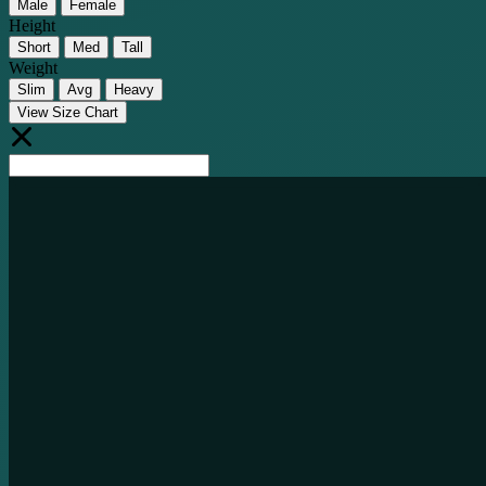
Male
Female
Height
Short
Med
Tall
Weight
Slim
Avg
Heavy
View Size Chart