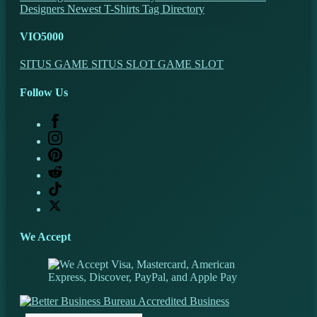
Designers
Newest T-Shirts
Tag Directory
VIO5000
SITUS GAME
SITUS SLOT
GAME SLOT
Follow Us
We Accept