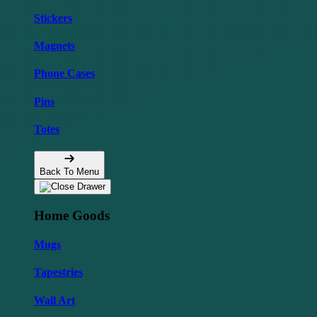
Stickers
Magnets
Phone Cases
Pins
Totes
Back To Menu
Home Goods
Mugs
Tapestries
Wall Art