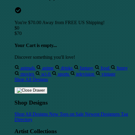
You're
$70.00
Away from
FREE US Shipping!
$0
$70
Your Cart is empty...
Discover something you'll love!
animals
anime
drinks
fantasy
food
funny
movies
sci-fi
sports
television
vintage
Shop All Designs
Shop Designs
Shop All Designs
New Tees on Sale
Newest Designers
Tag
Directory
Artist Collections