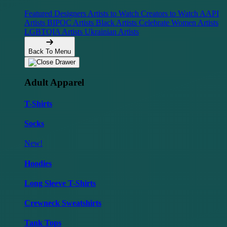
Featured Designers
Artists to Watch
Creators to Watch
AAPI
Artists
BIPOC Artists
Black Artists
Celebrate Women Artists
LGBTQIA Artists
Ukrainian Artists
Back To Menu
Adult Apparel
T-Shirts
Socks
New!
Hoodies
Long Sleeve T-Shirts
Crewneck Sweatshirts
Tank Tops