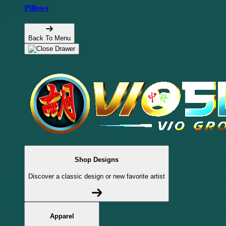
Pillows
Back To Menu
Shop Designs
Discover a classic design or new favorite artist
Apparel