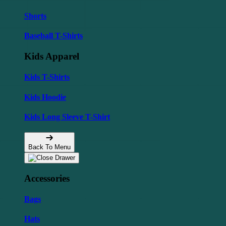
Shorts
Baseball T-Shirts
Kids Apparel
Kids T-Shirts
Kids Hoodie
Kids Long Sleeve T-Shirt
Back To Menu
Accessories
Bags
Hats