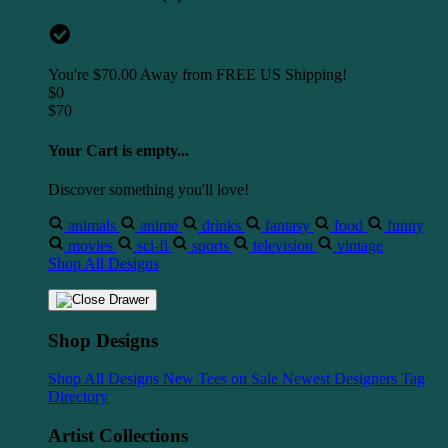
You're
$70.00
Away from
FREE US Shipping!
$0
$70
Your Cart is empty...
Discover something you'll love!
animals
anime
drinks
fantasy
food
funny
movies
sci-fi
sports
television
vintage
Shop All Designs
Shop Designs
Shop All Designs
New Tees on Sale
Newest Designers
Tag
Directory
Artist Collections