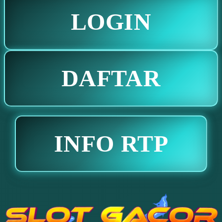
LOGIN
DAFTAR
INFO RTP