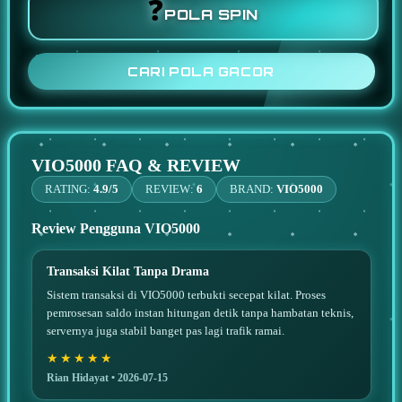
❓
POLA SPIN
CARI POLA GACOR
VIO5000 FAQ & REVIEW
RATING:
4.9/5
REVIEW:
6
BRAND:
VIO5000
Review Pengguna VIO5000
Transaksi Kilat Tanpa Drama
Sistem transaksi di VIO5000 terbukti secepat kilat. Proses
pemrosesan saldo instan hitungan detik tanpa hambatan teknis,
servernya juga stabil banget pas lagi trafik ramai.
★★★★★
Rian Hidayat • 2026-07-15