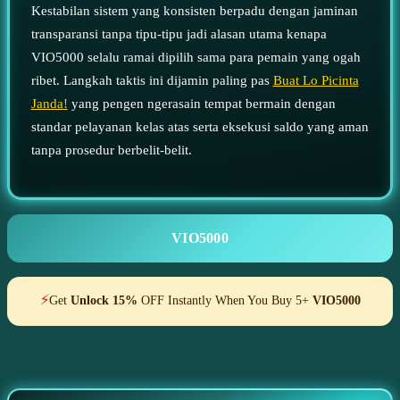
Kestabilan sistem yang konsisten berpadu dengan jaminan
transparansi tanpa tipu-tipu jadi alasan utama kenapa
VIO5000 selalu ramai dipilih sama para pemain yang ogah
ribet. Langkah taktis ini dijamin paling pas
Buat Lo Picinta
Janda!
yang pengen ngerasain tempat bermain dengan
standar pelayanan kelas atas serta eksekusi saldo yang aman
tanpa prosedur berbelit-belit.
VIO5000
⚡
Get
Unlock 15%
OFF Instantly When You Buy 5+
VIO5000