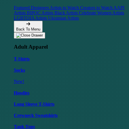
Featured Designers
Artists to Watch
Creators to Watch
AAPI
Artists
BIPOC Artists
Black Artists
Celebrate Women Artists
LGBTQIA Artists
Ukrainian Artists
Back To Menu
Adult Apparel
T-Shirts
Socks
New!
Hoodies
Long Sleeve T-Shirts
Crewneck Sweatshirts
Tank Tops