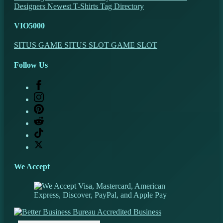
Designers
Newest T-Shirts
Tag Directory
VIO5000
SITUS GAME
SITUS SLOT
GAME SLOT
Follow Us
We Accept