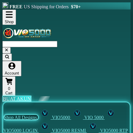
FREE
US Shipping for Orders
$70+
Shop
Account
0
Cart
BUAT AKUN
Shop All Designs
VIO5000
VIO 5000
VIO5000 LOGIN
VIO5000 RESMI
VIO5000 RTP