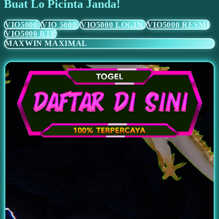
Buat Lo Picinta Janda!
kebocoran data pihak luar.
VIO5000
VIO 5000
VIO5000 LOGIN
VIO5000 RESMI
VIO5000 RTP
MAXWIN MAXIMAL