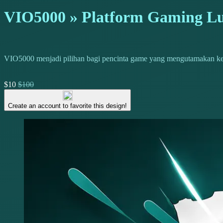
VIO5000 » Platform Gaming Lu
VIO5000 menjadi pilihan bagi pencinta game yang mengutamakan keny
$10
$100
Create an account to favorite this design!