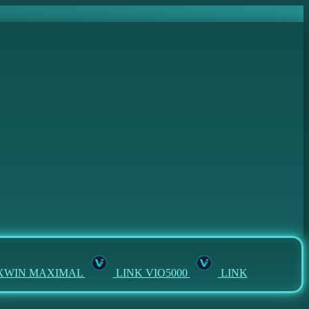
XWIN MAXIMAL
LINK VIO5000
LINK