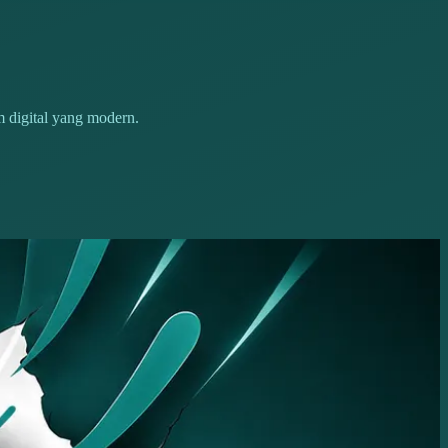
 digital yang modern.