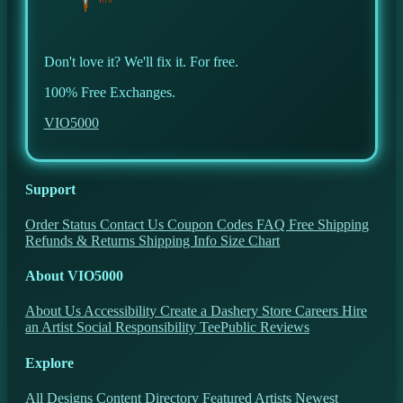
Don't love it? We'll fix it. For free.
100% Free Exchanges.
VIO5000
Support
Order Status
Contact Us
Coupon Codes
FAQ
Free Shipping
Refunds & Returns
Shipping Info
Size Chart
About VIO5000
About Us
Accessibility
Create a Dashery Store
Careers
Hire
an Artist
Social Responsibility
TeePublic Reviews
Explore
All Designs
Content Directory
Featured Artists
Newest