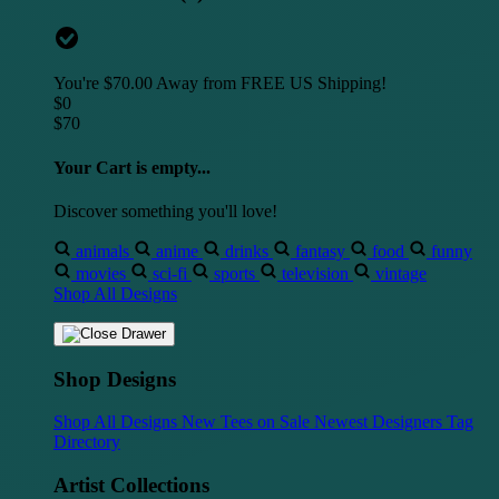
You're
$70.00
Away from
FREE US Shipping!
$0
$70
Your Cart is empty...
Discover something you'll love!
animals
anime
drinks
fantasy
food
funny
movies
sci-fi
sports
television
vintage
Shop All Designs
Shop Designs
Shop All Designs
New Tees on Sale
Newest Designers
Tag
Directory
Artist Collections