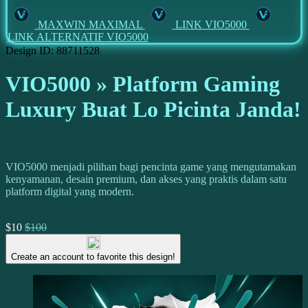
MAXWIN MAXIMAL
LINK VIO5000
LINK ALTERNATIF VIO5000
Design ID: 88711528
VIO5000 » Platform Gaming
Luxury Buat Lo Picinta Janda!
VIO5000 menjadi pilihan bagi pencinta game yang mengutamakan
kenyamanan, desain premium, dan akses yang praktis dalam satu
platform digital yang modern.
$10
$100
Create an account to favorite this design!