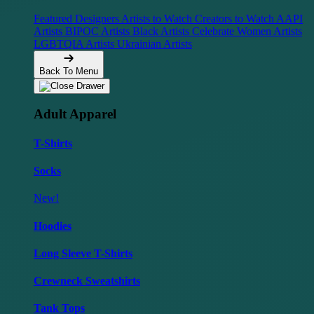
Featured Designers
Artists to Watch
Creators to Watch
AAPI
Artists
BIPOC Artists
Black Artists
Celebrate Women Artists
LGBTQIA Artists
Ukrainian Artists
Back To Menu
Adult Apparel
T-Shirts
Socks
New!
Hoodies
Long Sleeve T-Shirts
Crewneck Sweatshirts
Tank Tops