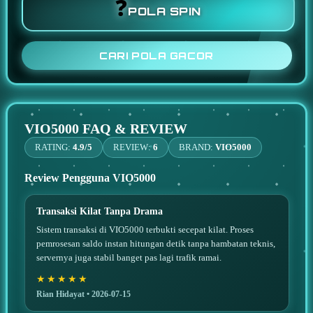
❓
POLA SPIN
CARI POLA GACOR
VIO5000 FAQ & REVIEW
RATING:
4.9/5
REVIEW:
6
BRAND:
VIO5000
Review Pengguna VIO5000
Transaksi Kilat Tanpa Drama
Sistem transaksi di VIO5000 terbukti secepat kilat. Proses
pemrosesan saldo instan hitungan detik tanpa hambatan teknis,
servernya juga stabil banget pas lagi trafik ramai.
★★★★★
Rian Hidayat • 2026-07-15