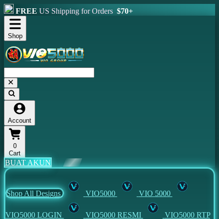
FREE
US Shipping for Orders
$70+
Shop
Account
0
Cart
BUAT AKUN
Shop All Designs
VIO5000
VIO 5000
VIO5000 LOGIN
VIO5000 RESMI
VIO5000 RTP