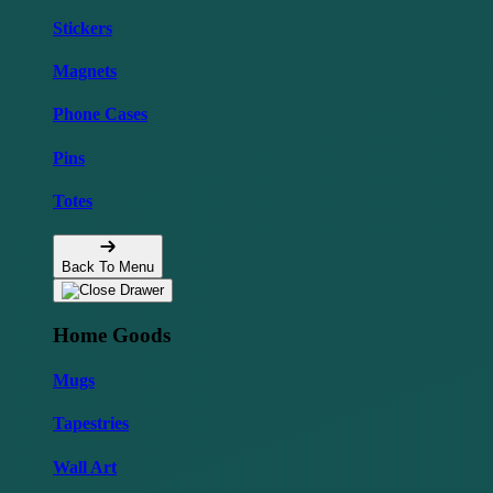
Stickers
Magnets
Phone Cases
Pins
Totes
Back To Menu
Home Goods
Mugs
Tapestries
Wall Art