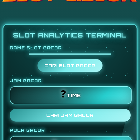
SLOT ANALYTICS TERMINAL
GAME SLOT GACOR
SLOT GACOR HARI INI
CARI SLOT GACOR
JAM GACOR
❓
TIME
CARI JAM GACOR
POLA GACOR