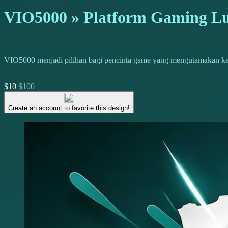
VIO5000 » Platform Gaming Lu
VIO5000 menjadi pilihan bagi pencinta game yang mengutamakan keny
$10
$100
Create an account to favorite this design!