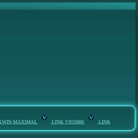
XWIN MAXIMAL
LINK VIO5000
LINK