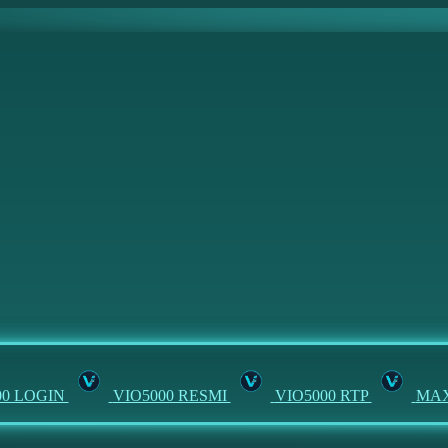
00 LOGIN
VIO5000 RESMI
VIO5000 RTP
MA