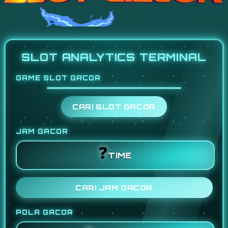
SLOT ANALYTICS TERMINAL
GAME SLOT GACOR
SLOT GACOR HARI INI
CARI SLOT GACOR
JAM GACOR
❓
TIME
CARI JAM GACOR
POLA GACOR