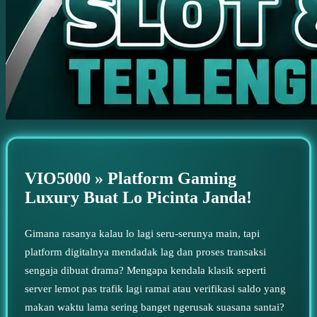
VIO5000 » Platform Gaming
Luxury Buat Lo Picinta Janda!
Gimana rasanya kalau lo lagi seru-serunya main, tapi
platform digitalnya mendadak lag dan proses transaksi
sengaja dibuat drama? Mengapa kendala klasik seperti
server lemot pas trafik lagi ramai atau verifikasi saldo yang
makan waktu lama sering banget ngerusak suasana santai?