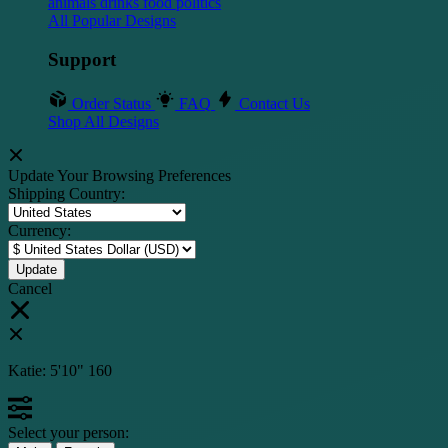
animals
drinks
food
politics
All Popular Designs
Support
Order Status
FAQ
Contact Us
Shop All Designs
Update Your Browsing Preferences
Shipping Country:
Currency:
Cancel
Katie:
5'10"
160
Select your person: