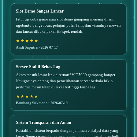
Slot Demo Sangat Lancar
Fitur uji coba game atau slot demo gampang menang di sini
ngebantu banget buat pelajari pola. Tampilan visualnya mewah
dan lancar dibuka pakai HP spek rendah.
★★★★★
Andi Saputra • 2026-07-17
Server Stabil Bebas Lag
Akses masuk lewat link alternatif VIO5000 gampang banget.
Navigasinya enteng dan pemeliharaan server berkala bikin
performa mesin tetap di level tertinggi tanpa lag.
★★★★★
Bambang Sukmono • 2026-07-19
Sistem Transparan dan Aman
Kestabilan sistem berpadu dengan jaminan enkripsi data yang
ketat. Semua transaksi aman terpercaya tanpa prosedur berbelit-