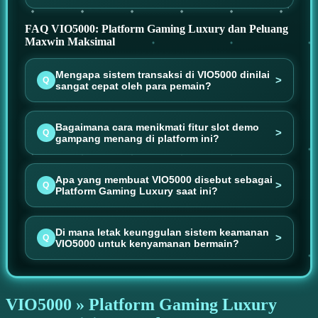
FAQ VIO5000: Platform Gaming Luxury dan Peluang
Maxwin Maksimal
Mengapa sistem transaksi di VIO5000 dinilai
>
Q
sangat cepat oleh para pemain?
Karena VIO5000 didukung oleh infrastruktur server
mutakhir yang mampu memproses deposit saldo hanya
Bagaimana cara menikmati fitur slot demo
>
Q
dalam hitungan detik. Kestabilan jaringan ini
gampang menang di platform ini?
memastikan setiap penarikan dana berjalan lancar tanpa
Semua pengunjung dapat langsung mengakses menu uji
adanya kendala teknis atau prosedur yang berbelit-belit.
coba game untuk mempelajari pola permainan secara
Apa yang membuat VIO5000 disebut sebagai
>
Q
gratis. Fitur ini dirancang khusus dengan visual
Platform Gaming Luxury saat ini?
premium agar lo bisa menguji strategi bermain dengan
Predikat Platform Gaming Luxury disematkan karena
aman sebelum mulai menggunakan saldo asli.
situs ini mengawinkan kenyamanan navigasi kelas atas
Di mana letak keunggulan sistem keamanan
>
Q
dengan latensi server yang mendekati nol persen. Desain
VIO5000 untuk kenyamanan bermain?
antarmukanya modern dan sangat ringan saat diakses,
Keamanan data di VIO5000 dilindungi oleh sistem
bahkan dari HP dengan spesifikasi rendah sekalipun.
enkripsi tingkat tinggi yang aktif selama 24 jam penuh.
Dengan jaminan transparansi tanpa tipu-tipu, seluruh
VIO5000 » Platform Gaming Luxury
riwayat transaksi dan privasi pemain dijamin aman dari