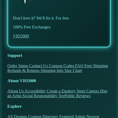
Don't love it? We'll fix it. For free.
100% Free Exchanges.
VIO5000
Support
Order Status
Contact Us
Coupon Codes
FAQ
Free Shipping
Refunds & Returns
Shipping Info
Size Chart
About VIO5000
About Us
Accessibility
Create a Dashery Store
Careers
Hire
an Artist
Social Responsibility
TeePublic Reviews
Explore
All Designs
Content Directory
Featured Artists
Newest