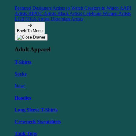
Featured Designers
Artists to Watch
Creators to Watch
AAPI
Artists
BIPOC Artists
Black Artists
Celebrate Women Artists
LGBTQIA Artists
Ukrainian Artists
Back To Menu
Adult Apparel
T-Shirts
Socks
New!
Hoodies
Long Sleeve T-Shirts
Crewneck Sweatshirts
Tank Tops