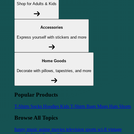
Shop for Adults & Kids
Accessories
Express yourself with stickers and more
Home Goods
Decorate with pillows, tapestries, and more
Popular Products
T-Shirts
Socks
Hoodies
Kids T-Shirts
Bags
Mugs
Hats
Shorts
Browse All Topics
funny
music
anime
movies
television
sports
sci-fi
vintage