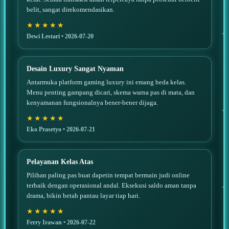
belit, sangat direkomendasikan.
★★★★★
Dewi Lestari • 2026-07-20
Desain Luxury Sangat Nyaman
Antarmuka platform gaming luxury ini emang beda kelas.
Menu penting gampang dicari, skema warna pas di mata, dan
kenyamanan fungsionalnya bener-bener dijaga.
★★★★★
Eko Prasetyo • 2026-07-21
Pelayanan Kelas Atas
Pilihan paling pas buat dapetin tempat bermain judi online
terbaik dengan operasional andal. Eksekusi saldo aman tanpa
drama, bikin betah pantau layar tiap hari.
★★★★★
Ferry Irawan • 2026-07-22