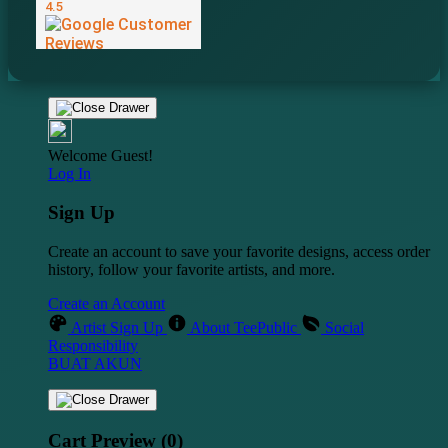
Welcome Guest!
Log In
Sign Up
Create an account to save your favorite designs, access order
history, follow your favorite artists, and more.
Create an Account
Artist Sign Up
About TeePublic
Social
Responsibility
BUAT AKUN
Cart Preview (0)