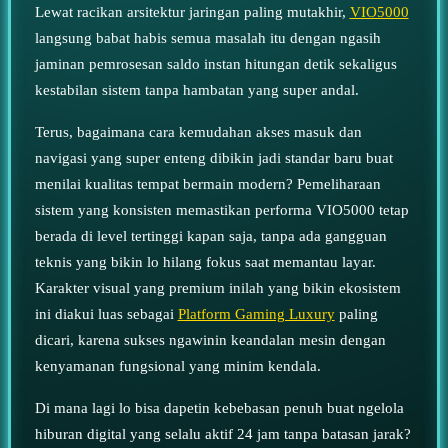
Lewat racikan arsitektur jaringan paling mutakhir,
VIO5000
langsung babat habis semua masalah itu dengan ngasih
jaminan pemrosesan saldo instan hitungan detik sekaligus
kestabilan sistem tanpa hambatan yang super andal.
Terus, bagaimana cara kemudahan akses masuk dan
navigasi yang super enteng dibikin jadi standar baru buat
menilai kualitas tempat bermain modern? Pemeliharaan
sistem yang konsisten memastikan performa VIO5000 tetap
berada di level tertinggi kapan saja, tanpa ada gangguan
teknis yang bikin lo hilang fokus saat memantau layar.
Karakter visual yang premium inilah yang bikin ekosistem
ini diakui luas sebagai
Platform Gaming Luxury
paling
dicari, karena sukses ngawinin keandalan mesin dengan
kenyamanan fungsional yang minim kendala.
Di mana lagi lo bisa dapetin kebebasan penuh buat ngelola
hiburan digital yang selalu aktif 24 jam tanpa batasan jarak?