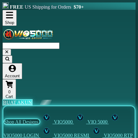
FREE
US Shipping for Orders
$70+
Shop
Account
0
Cart
BUAT AKUN
Shop All Designs
VIO5000
VIO 5000
VIO5000 LOGIN
VIO5000 RESMI
VIO5000 RTP