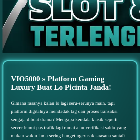
VIO5000 » Platform Gaming
Luxury Buat Lo Picinta Janda!
Gimana rasanya kalau lo lagi seru-serunya main, tapi
platform digitalnya mendadak lag dan proses transaksi
sengaja dibuat drama? Mengapa kendala klasik seperti
server lemot pas trafik lagi ramai atau verifikasi saldo yang
makan waktu lama sering banget ngerusak suasana santai?