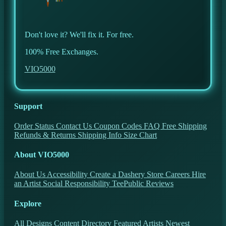
Don't love it? We'll fix it. For free.
100% Free Exchanges.
VIO5000
Support
Order Status
Contact Us
Coupon Codes
FAQ
Free Shipping
Refunds & Returns
Shipping Info
Size Chart
About VIO5000
About Us
Accessibility
Create a Dashery Store
Careers
Hire
an Artist
Social Responsibility
TeePublic Reviews
Explore
All Designs
Content Directory
Featured Artists
Newest