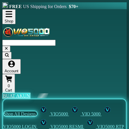
FREE
US Shipping for Orders
$70+
Shop
Account
0
Cart
BUAT AKUN
Shop All Designs
VIO5000
VIO 5000
VIO5000 LOGIN
VIO5000 RESMI
VIO5000 RTP