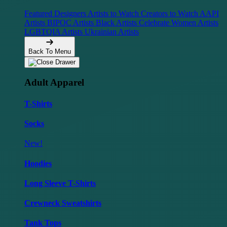
Featured Designers
Artists to Watch
Creators to Watch
AAPI
Artists
BIPOC Artists
Black Artists
Celebrate Women Artists
LGBTQIA Artists
Ukrainian Artists
Back To Menu
Adult Apparel
T-Shirts
Socks
New!
Hoodies
Long Sleeve T-Shirts
Crewneck Sweatshirts
Tank Tops