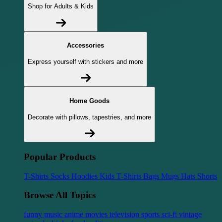
Shop for Adults & Kids
Accessories
Express yourself with stickers and more
Home Goods
Decorate with pillows, tapestries, and more
Popular Products
T-Shirts
Socks
Hoodies
Kids T-Shirts
Bags
Mugs
Hats
Shorts
Browse All Topics
funny
music
anime
movies
television
sports
sci-fi
vintage