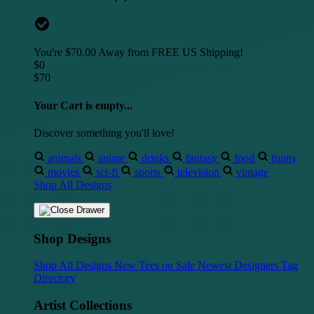
You're
$70.00
Away from
FREE US Shipping!
$0
$70
Your Cart is empty...
Discover something you'll love!
animals
anime
drinks
fantasy
food
funny
movies
sci-fi
sports
television
vintage
Shop All Designs
Shop Designs
Shop All Designs
New Tees on Sale
Newest Designers
Tag
Directory
Artist Collections