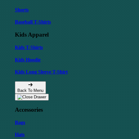
Shorts
Baseball T-Shirts
Kids Apparel
Kids T-Shirts
Kids Hoodie
Kids Long Sleeve T-Shirt
Back To Menu
Accessories
Bags
Hats