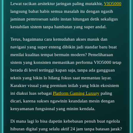
Lewat racikan arsitektur jaringan paling mutakhir,
VIO5000
langsung babat habis semua masalah itu dengan ngasih
jaminan pemrosesan saldo instan hitungan detik sekaligus
kestabilan sistem tanpa hambatan yang super andal.
Terus, bagaimana cara kemudahan akses masuk dan
navigasi yang super enteng dibikin jadi standar baru buat
menilai kualitas tempat bermain modern? Pemeliharaan
sistem yang konsisten memastikan performa VIO5000 tetap
berada di level tertinggi kapan saja, tanpa ada gangguan
teknis yang bikin lo hilang fokus saat memantau layar.
Karakter visual yang premium inilah yang bikin ekosistem
ini diakui luas sebagai
Platform Gaming Luxury
paling
dicari, karena sukses ngawinin keandalan mesin dengan
kenyamanan fungsional yang minim kendala.
Di mana lagi lo bisa dapetin kebebasan penuh buat ngelola
hiburan digital yang selalu aktif 24 jam tanpa batasan jarak?