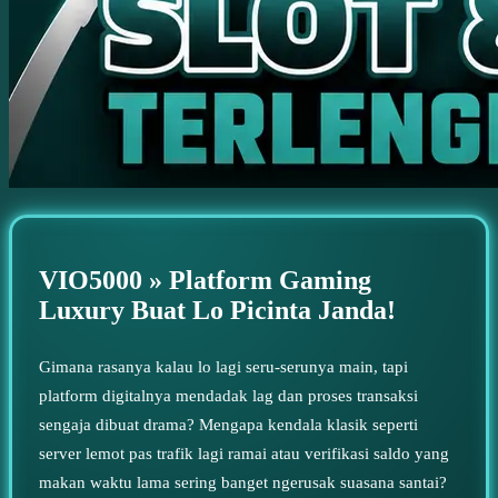
VIO5000 » Platform Gaming
Luxury Buat Lo Picinta Janda!
Gimana rasanya kalau lo lagi seru-serunya main, tapi
platform digitalnya mendadak lag dan proses transaksi
sengaja dibuat drama? Mengapa kendala klasik seperti
server lemot pas trafik lagi ramai atau verifikasi saldo yang
makan waktu lama sering banget ngerusak suasana santai?