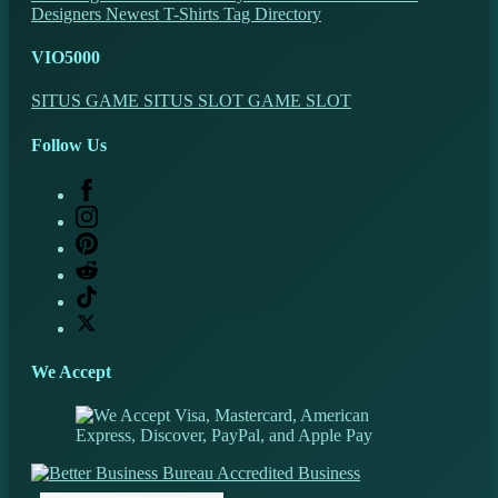
Designers
Newest T-Shirts
Tag Directory
VIO5000
SITUS GAME
SITUS SLOT
GAME SLOT
Follow Us
We Accept