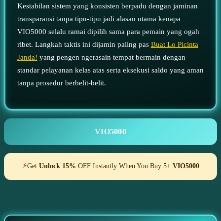
Kestabilan sistem yang konsisten berpadu dengan jaminan
transparansi tanpa tipu-tipu jadi alasan utama kenapa
VIO5000 selalu ramai dipilih sama para pemain yang ogah
ribet. Langkah taktis ini dijamin paling pas
Buat Lo Picinta
Janda!
yang pengen ngerasain tempat bermain dengan
standar pelayanan kelas atas serta eksekusi saldo yang aman
tanpa prosedur berbelit-belit.
VIO5000
⚡
Get
Unlock 15%
OFF Instantly When You Buy 5+
VIO5000