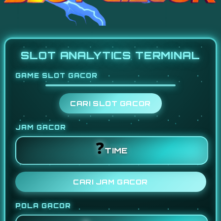
SLOT ANALYTICS TERMINAL
GAME SLOT GACOR
SLOT GACOR HARI INI
CARI SLOT GACOR
JAM GACOR
❓
TIME
CARI JAM GACOR
POLA GACOR