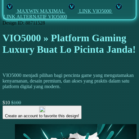
MAXWIN MAXIMAL
LINK VIO5000
LINK ALTERNATIF VIO5000
Design ID: 88711528
VIO5000 » Platform Gaming
Luxury Buat Lo Picinta Janda!
VIO5000 menjadi pilihan bagi pencinta game yang mengutamakan
kenyamanan, desain premium, dan akses yang praktis dalam satu
platform digital yang modern.
$10
$100
Create an account to favorite this design!