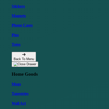
Stickers
Magnets
Phone Cases
Pins
Totes
Back To Menu
Home Goods
Mugs
Tapestries
Wall Art