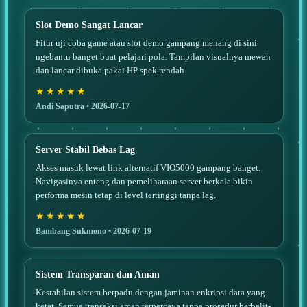
Slot Demo Sangat Lancar
Fitur uji coba game atau slot demo gampang menang di sini
ngebantu banget buat pelajari pola. Tampilan visualnya mewah
dan lancar dibuka pakai HP spek rendah.
★★★★★
Andi Saputra • 2026-07-17
Server Stabil Bebas Lag
Akses masuk lewat link alternatif VIO5000 gampang banget.
Navigasinya enteng dan pemeliharaan server berkala bikin
performa mesin tetap di level tertinggi tanpa lag.
★★★★★
Bambang Sukmono • 2026-07-19
Sistem Transparan dan Aman
Kestabilan sistem berpadu dengan jaminan enkripsi data yang
ketat. Semua transaksi aman terpercaya tanpa prosedur berbelit-