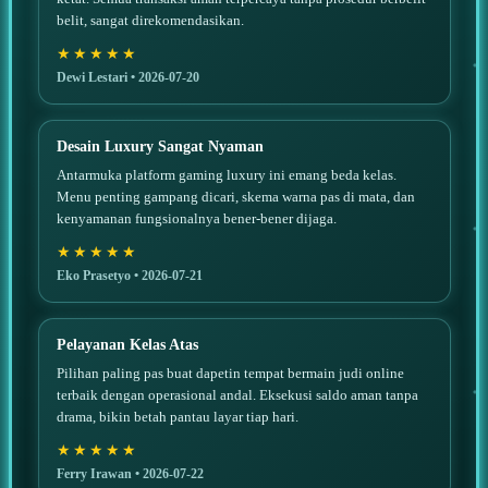
belit, sangat direkomendasikan.
★★★★★
Dewi Lestari • 2026-07-20
Desain Luxury Sangat Nyaman
Antarmuka platform gaming luxury ini emang beda kelas.
Menu penting gampang dicari, skema warna pas di mata, dan
kenyamanan fungsionalnya bener-bener dijaga.
★★★★★
Eko Prasetyo • 2026-07-21
Pelayanan Kelas Atas
Pilihan paling pas buat dapetin tempat bermain judi online
terbaik dengan operasional andal. Eksekusi saldo aman tanpa
drama, bikin betah pantau layar tiap hari.
★★★★★
Ferry Irawan • 2026-07-22