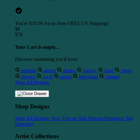
You're
$70.00
Away from
FREE US Shipping!
$0
$70
Your Cart is empty...
Discover something you'll love!
animals
anime
drinks
fantasy
food
funny
movies
sci-fi
sports
television
vintage
Shop All Designs
Shop Designs
Shop All Designs
New Tees on Sale
Newest Designers
Tag
Directory
Artist Collections