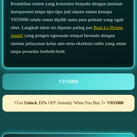
Kestabilan sistem yang konsisten berpadu dengan jaminan
transparansi tanpa tipu-tipu jadi alasan utama kenapa
VIO5000 selalu ramai dipilih sama para pemain yang ogah
ribet. Langkah taktis ini dijamin paling pas
Buat Lo Picinta
Janda!
yang pengen ngerasain tempat bermain dengan
standar pelayanan kelas atas serta eksekusi saldo yang aman
tanpa prosedur berbelit-belit.
VIO5000
⚡
Get
Unlock 15%
OFF Instantly When You Buy 5+
VIO5000