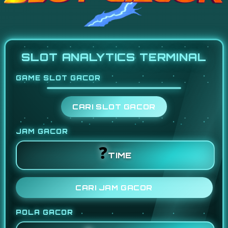
SLOT ANALYTICS TERMINAL
GAME SLOT GACOR
SLOT GACOR HARI INI
CARI SLOT GACOR
JAM GACOR
❓
TIME
CARI JAM GACOR
POLA GACOR