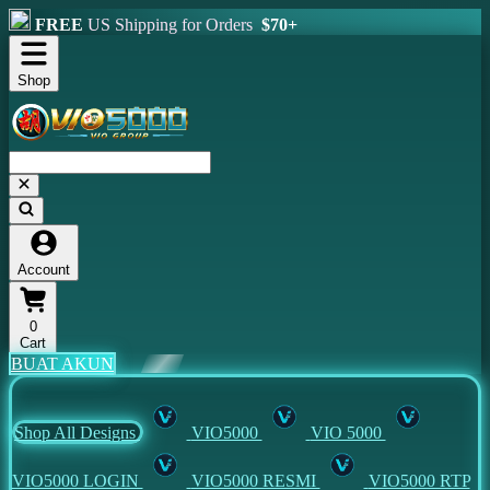
FREE
US Shipping for Orders
$70+
Shop
Account
0
Cart
BUAT AKUN
Shop All Designs
VIO5000
VIO 5000
VIO5000 LOGIN
VIO5000 RESMI
VIO5000 RTP