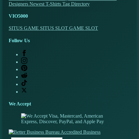
Designers
Newest T-Shirts
Tag Directory
VIO5000
SITUS GAME
SITUS SLOT
GAME SLOT
Follow Us
We Accept