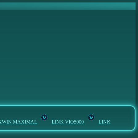
XWIN MAXIMAL
LINK VIO5000
LINK