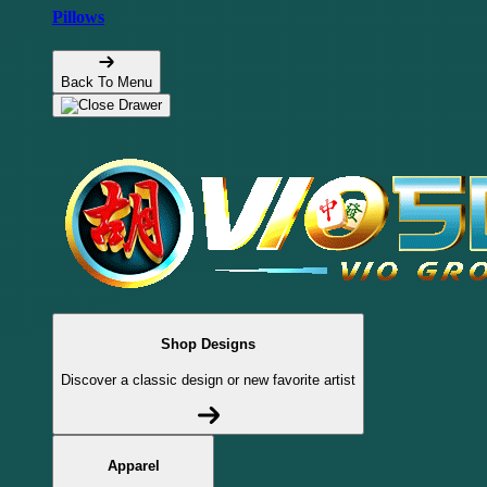
Pillows
Back To Menu
Shop Designs
Discover a classic design or new favorite artist
Apparel