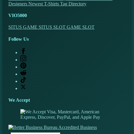
Designers
Newest T-Shirts
Tag Directory
VIO5000
SITUS GAME
SITUS SLOT
GAME SLOT
Follow Us
We Accept