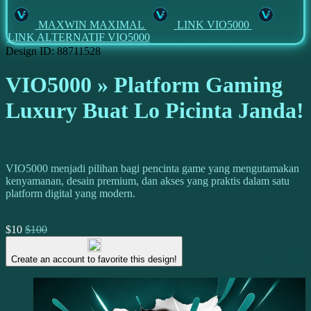
MAXWIN MAXIMAL
LINK VIO5000
LINK ALTERNATIF VIO5000
Design ID: 88711528
VIO5000 » Platform Gaming
Luxury Buat Lo Picinta Janda!
VIO5000 menjadi pilihan bagi pencinta game yang mengutamakan
kenyamanan, desain premium, dan akses yang praktis dalam satu
platform digital yang modern.
$10
$100
Create an account to favorite this design!