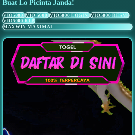
Buat Lo Picinta Janda!
kebocoran data pihak luar.
VIO5000
VIO 5000
VIO5000 LOGIN
VIO5000 RESMI
VIO5000 RTP
MAXWIN MAXIMAL