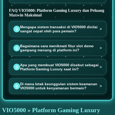
FAQ VIO5000: Platform Gaming Luxury dan Peluang
Maxwin Maksimal
Mengapa sistem transaksi di VIO5000 dinilai
>
Q
sangat cepat oleh para pemain?
Karena VIO5000 didukung oleh infrastruktur server
mutakhir yang mampu memproses deposit saldo hanya
Bagaimana cara menikmati fitur slot demo
>
Q
dalam hitungan detik. Kestabilan jaringan ini
gampang menang di platform ini?
memastikan setiap penarikan dana berjalan lancar tanpa
Semua pengunjung dapat langsung mengakses menu uji
adanya kendala teknis atau prosedur yang berbelit-belit.
coba game untuk mempelajari pola permainan secara
Apa yang membuat VIO5000 disebut sebagai
>
Q
gratis. Fitur ini dirancang khusus dengan visual
Platform Gaming Luxury saat ini?
premium agar lo bisa menguji strategi bermain dengan
Predikat Platform Gaming Luxury disematkan karena
aman sebelum mulai menggunakan saldo asli.
situs ini mengawinkan kenyamanan navigasi kelas atas
Di mana letak keunggulan sistem keamanan
>
Q
dengan latensi server yang mendekati nol persen. Desain
VIO5000 untuk kenyamanan bermain?
antarmukanya modern dan sangat ringan saat diakses,
Keamanan data di VIO5000 dilindungi oleh sistem
bahkan dari HP dengan spesifikasi rendah sekalipun.
enkripsi tingkat tinggi yang aktif selama 24 jam penuh.
Dengan jaminan transparansi tanpa tipu-tipu, seluruh
VIO5000 » Platform Gaming Luxury
riwayat transaksi dan privasi pemain dijamin aman dari