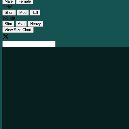
Male
Female
Height
Short
Med
Tall
Weight
Slim
Avg
Heavy
View Size Chart