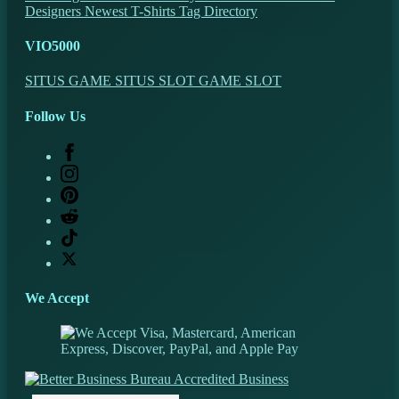
Designers
Newest T-Shirts
Tag Directory
VIO5000
SITUS GAME
SITUS SLOT
GAME SLOT
Follow Us
We Accept