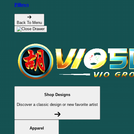
Pillows
Back To Menu
Shop Designs
Discover a classic design or new favorite artist
Apparel