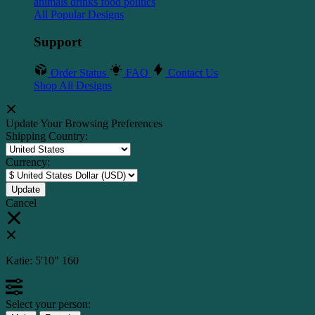
animals
drinks
food
politics
All Popular Designs
Support
Order Status
FAQ
Contact Us
Shop All Designs
Update Your Browsing Preferences
Shipping Country:
Currency:
Cancel
Katie:
5'10"
160
Select your person: