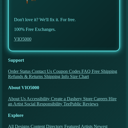
Don't love it? We'll fix it. For free.
100% Free Exchanges.
VIO5000
Support
Order Status
Contact Us
Coupon Codes
FAQ
Free Shipping
Refunds & Returns
Shipping Info
Size Chart
About VIO5000
About Us
Accessibility
Create a Dashery Store
Careers
Hire
an Artist
Social Responsibility
TeePublic Reviews
Explore
All Designs
Content Directory
Featured Artists
Newest