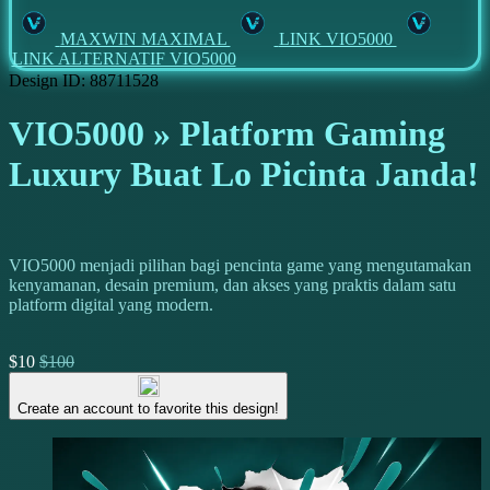
MAXWIN MAXIMAL
LINK VIO5000
LINK ALTERNATIF VIO5000
Design ID: 88711528
VIO5000 » Platform Gaming
Luxury Buat Lo Picinta Janda!
VIO5000 menjadi pilihan bagi pencinta game yang mengutamakan
kenyamanan, desain premium, dan akses yang praktis dalam satu
platform digital yang modern.
$10
$100
Create an account to favorite this design!