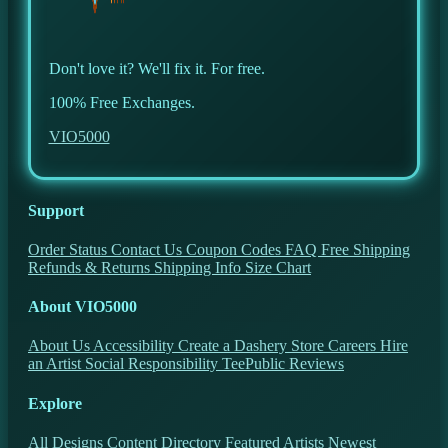
Don't love it? We'll fix it. For free.
100% Free Exchanges.
VIO5000
Support
Order Status
Contact Us
Coupon Codes
FAQ
Free Shipping
Refunds & Returns
Shipping Info
Size Chart
About VIO5000
About Us
Accessibility
Create a Dashery Store
Careers
Hire
an Artist
Social Responsibility
TeePublic Reviews
Explore
All Designs
Content Directory
Featured Artists
Newest