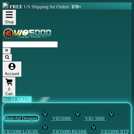
FREE
US Shipping for Orders
$70+
Shop
Account
0
Cart
BUAT AKUN
Shop All Designs
VIO5000
VIO 5000
VIO5000 LOGIN
VIO5000 RESMI
VIO5000 RTP