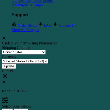
animals
drinks
food
politics
All Popular Designs
Support
Order Status
FAQ
Contact Us
Shop All Designs
Update Your Browsing Preferences
Shipping Country:
Currency:
Cancel
Katie:
5'10"
160
Select your person: