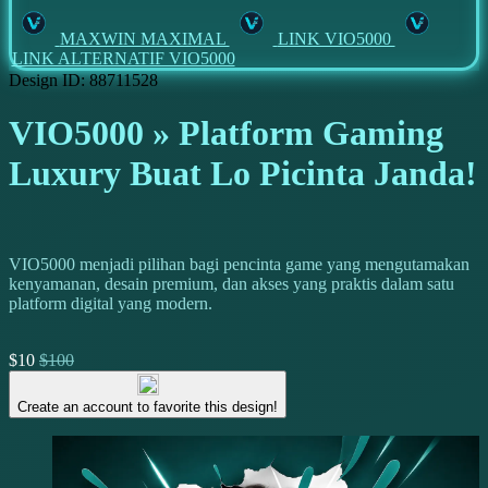
MAXWIN MAXIMAL
LINK VIO5000
LINK ALTERNATIF VIO5000
Design ID: 88711528
VIO5000 » Platform Gaming
Luxury Buat Lo Picinta Janda!
VIO5000 menjadi pilihan bagi pencinta game yang mengutamakan
kenyamanan, desain premium, dan akses yang praktis dalam satu
platform digital yang modern.
$10
$100
Create an account to favorite this design!