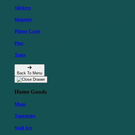
Stickers
Magnets
Phone Cases
Pins
Totes
Back To Menu
Home Goods
Mugs
Tapestries
Wall Art