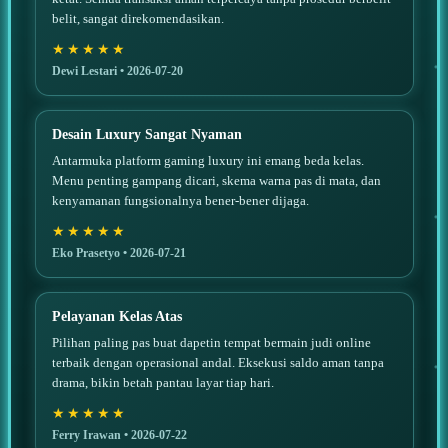
belit, sangat direkomendasikan.
★★★★★
Dewi Lestari • 2026-07-20
Desain Luxury Sangat Nyaman
Antarmuka platform gaming luxury ini emang beda kelas.
Menu penting gampang dicari, skema warna pas di mata, dan
kenyamanan fungsionalnya bener-bener dijaga.
★★★★★
Eko Prasetyo • 2026-07-21
Pelayanan Kelas Atas
Pilihan paling pas buat dapetin tempat bermain judi online
terbaik dengan operasional andal. Eksekusi saldo aman tanpa
drama, bikin betah pantau layar tiap hari.
★★★★★
Ferry Irawan • 2026-07-22