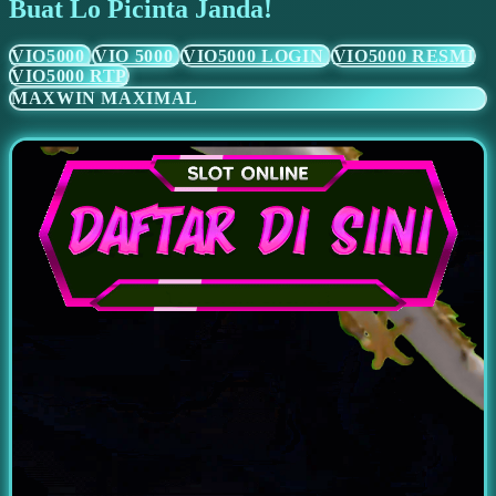
Buat Lo Picinta Janda!
kebocoran data pihak luar.
VIO5000
VIO 5000
VIO5000 LOGIN
VIO5000 RESMI
VIO5000 RTP
MAXWIN MAXIMAL