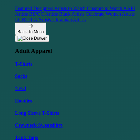
Featured Designers
Artists to Watch
Creators to Watch
AAPI
Artists
BIPOC Artists
Black Artists
Celebrate Women Artists
LGBTQIA Artists
Ukrainian Artists
Back To Menu
Adult Apparel
T-Shirts
Socks
New!
Hoodies
Long Sleeve T-Shirts
Crewneck Sweatshirts
Tank Tops