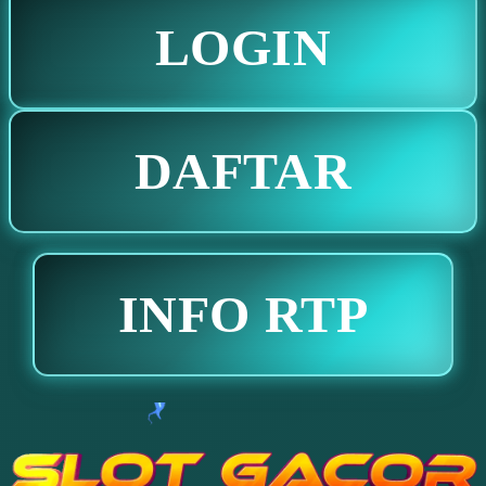
LOGIN
DAFTAR
INFO RTP