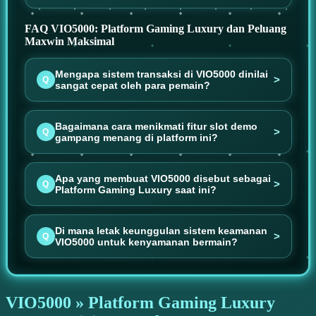
FAQ VIO5000: Platform Gaming Luxury dan Peluang
Maxwin Maksimal
Mengapa sistem transaksi di VIO5000 dinilai
>
Q
sangat cepat oleh para pemain?
Karena VIO5000 didukung oleh infrastruktur server
mutakhir yang mampu memproses deposit saldo hanya
Bagaimana cara menikmati fitur slot demo
>
Q
dalam hitungan detik. Kestabilan jaringan ini
gampang menang di platform ini?
memastikan setiap penarikan dana berjalan lancar tanpa
Semua pengunjung dapat langsung mengakses menu uji
adanya kendala teknis atau prosedur yang berbelit-belit.
coba game untuk mempelajari pola permainan secara
Apa yang membuat VIO5000 disebut sebagai
>
Q
gratis. Fitur ini dirancang khusus dengan visual
Platform Gaming Luxury saat ini?
premium agar lo bisa menguji strategi bermain dengan
Predikat Platform Gaming Luxury disematkan karena
aman sebelum mulai menggunakan saldo asli.
situs ini mengawinkan kenyamanan navigasi kelas atas
Di mana letak keunggulan sistem keamanan
>
Q
dengan latensi server yang mendekati nol persen. Desain
VIO5000 untuk kenyamanan bermain?
antarmukanya modern dan sangat ringan saat diakses,
Keamanan data di VIO5000 dilindungi oleh sistem
bahkan dari HP dengan spesifikasi rendah sekalipun.
enkripsi tingkat tinggi yang aktif selama 24 jam penuh.
Dengan jaminan transparansi tanpa tipu-tipu, seluruh
VIO5000 » Platform Gaming Luxury
riwayat transaksi dan privasi pemain dijamin aman dari