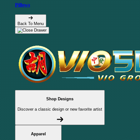
Pillows
Back To Menu
Shop Designs
Discover a classic design or new favorite artist
Apparel