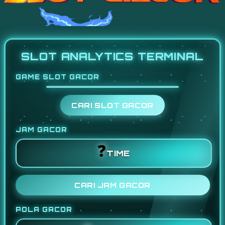
SLOT ANALYTICS TERMINAL
GAME SLOT GACOR
SLOT GACOR HARI INI
CARI SLOT GACOR
JAM GACOR
❓
TIME
CARI JAM GACOR
POLA GACOR