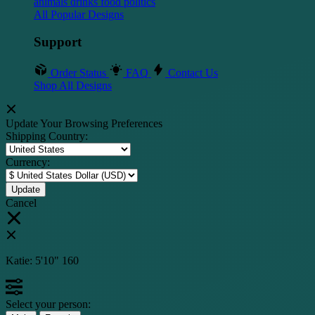
animals
drinks
food
politics
All Popular Designs
Support
Order Status
FAQ
Contact Us
Shop All Designs
Update Your Browsing Preferences
Shipping Country:
Currency:
Cancel
Katie:
5'10"
160
Select your person: