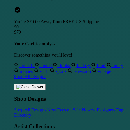
You're
$70.00
Away from
FREE US Shipping!
$0
$70
Your Cart is empty...
Discover something you'll love!
animals
anime
drinks
fantasy
food
funny
movies
sci-fi
sports
television
vintage
Shop All Designs
Shop Designs
Shop All Designs
New Tees on Sale
Newest Designers
Tag
Directory
Artist Collections