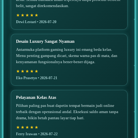
belit, sangat direkomendasikan.
★★★★★
Dewi Lestari • 2026-07-20
Desain Luxury Sangat Nyaman
Antarmuka platform gaming luxury ini emang beda kelas.
Menu penting gampang dicari, skema warna pas di mata, dan
kenyamanan fungsionalnya bener-bener dijaga.
★★★★★
Eko Prasetyo • 2026-07-21
Pelayanan Kelas Atas
Pilihan paling pas buat dapetin tempat bermain judi online
terbaik dengan operasional andal. Eksekusi saldo aman tanpa
drama, bikin betah pantau layar tiap hari.
★★★★★
Ferry Irawan • 2026-07-22