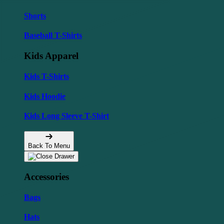
Shorts
Baseball T-Shirts
Kids Apparel
Kids T-Shirts
Kids Hoodie
Kids Long Sleeve T-Shirt
Back To Menu
Accessories
Bags
Hats