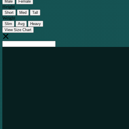
Male
Female
Height
Short
Med
Tall
Weight
Slim
Avg
Heavy
View Size Chart