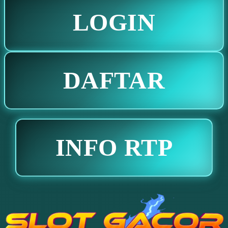
LOGIN
DAFTAR
INFO RTP