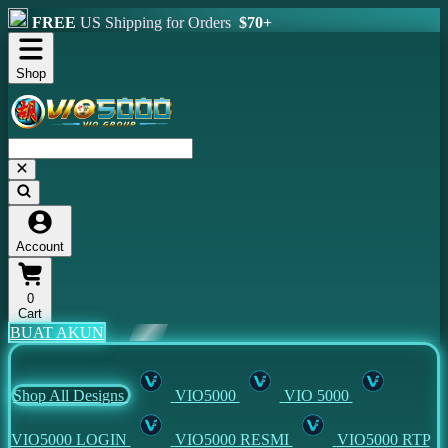
FREE
US Shipping for Orders
$70+
Shop
Account
0
Cart
BUAT AKUN
Shop All Designs
VIO5000
VIO 5000
VIO5000 LOGIN
VIO5000 RESMI
VIO5000 RTP