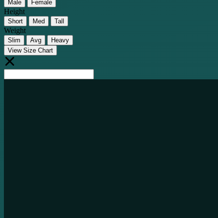
Male
Female
Height
Short
Med
Tall
Weight
Slim
Avg
Heavy
View Size Chart