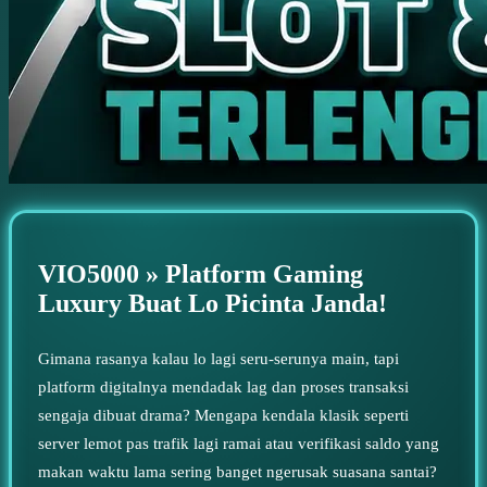
VIO5000 » Platform Gaming
Luxury Buat Lo Picinta Janda!
Gimana rasanya kalau lo lagi seru-serunya main, tapi
platform digitalnya mendadak lag dan proses transaksi
sengaja dibuat drama? Mengapa kendala klasik seperti
server lemot pas trafik lagi ramai atau verifikasi saldo yang
makan waktu lama sering banget ngerusak suasana santai?