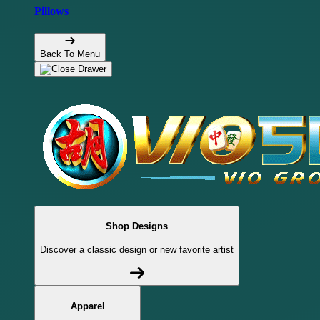
Pillows
Back To Menu
Shop Designs
Discover a classic design or new favorite artist
Apparel