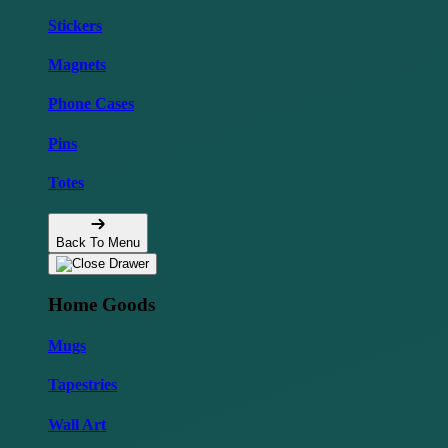
Stickers
Magnets
Phone Cases
Pins
Totes
Back To Menu
Home Goods
Mugs
Tapestries
Wall Art