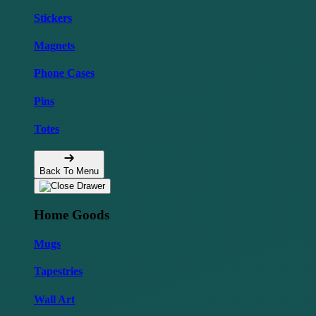
Stickers
Magnets
Phone Cases
Pins
Totes
Back To Menu
Home Goods
Mugs
Tapestries
Wall Art