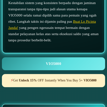
Kestabilan sistem yang konsisten berpadu dengan jaminan
transparansi tanpa tipu-tipu jadi alasan utama kenapa
VIO5000 selalu ramai dipilih sama para pemain yang ogah
ribet. Langkah taktis ini dijamin paling pas
Buat Lo Picinta
Janda!
yang pengen ngerasain tempat bermain dengan
standar pelayanan kelas atas serta eksekusi saldo yang aman
tanpa prosedur berbelit-belit.
VIO5000
⚡
Get
Unlock 15%
OFF Instantly When You Buy 5+
VIO5000