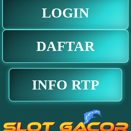
LOGIN
DAFTAR
INFO RTP