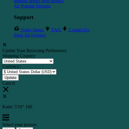
animals
drinks
food
politics
All Popular Designs
Support
Order Status
FAQ
Contact Us
Shop All Designs
Update Your Browsing Preferences
Shipping Country:
Currency:
Cancel
Katie:
5'10"
160
Select your person: