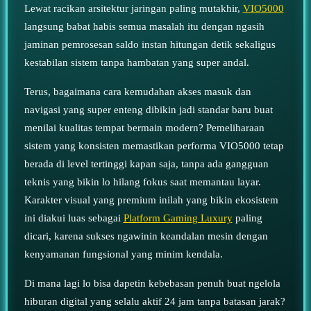
Lewat racikan arsitektur jaringan paling mutakhir,
VIO5000
langsung babat habis semua masalah itu dengan ngasih
jaminan pemrosesan saldo instan hitungan detik sekaligus
kestabilan sistem tanpa hambatan yang super andal.
Terus, bagaimana cara kemudahan akses masuk dan
navigasi yang super enteng dibikin jadi standar baru buat
menilai kualitas tempat bermain modern? Pemeliharaan
sistem yang konsisten memastikan performa VIO5000 tetap
berada di level tertinggi kapan saja, tanpa ada gangguan
teknis yang bikin lo hilang fokus saat memantau layar.
Karakter visual yang premium inilah yang bikin ekosistem
ini diakui luas sebagai
Platform Gaming Luxury
paling
dicari, karena sukses ngawinin keandalan mesin dengan
kenyamanan fungsional yang minim kendala.
Di mana lagi lo bisa dapetin kebebasan penuh buat ngelola
hiburan digital yang selalu aktif 24 jam tanpa batasan jarak?