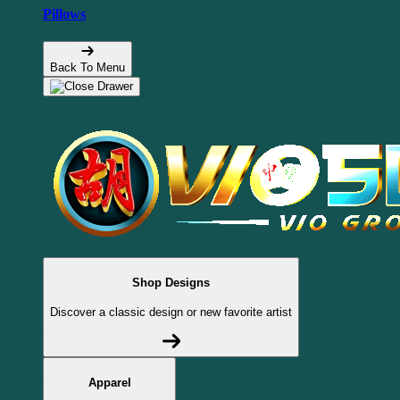
Pillows
Back To Menu
Shop Designs
Discover a classic design or new favorite artist
Apparel