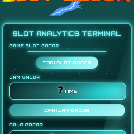
SLOT ANALYTICS TERMINAL
GAME SLOT GACOR
SLOT GACOR HARI INI
CARI SLOT GACOR
JAM GACOR
❓
TIME
CARI JAM GACOR
POLA GACOR