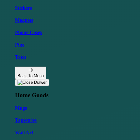
Stickers
Magnets
Phone Cases
Pins
Totes
Back To Menu
Home Goods
Mugs
Tapestries
Wall Art