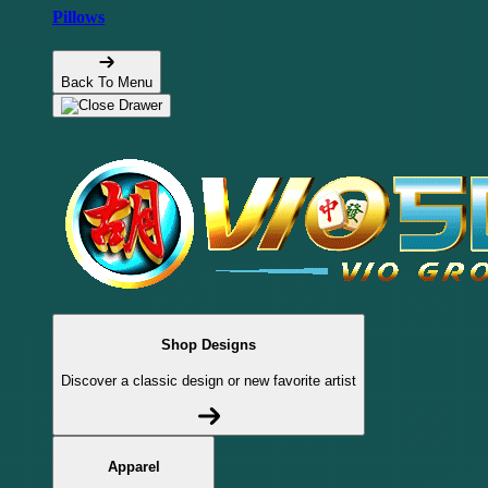
Pillows
Back To Menu
Shop Designs
Discover a classic design or new favorite artist
Apparel