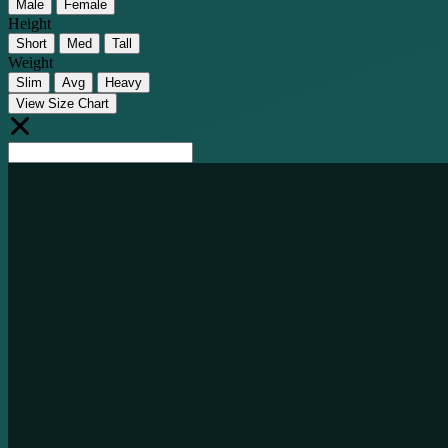
Male
Female
Height
Short
Med
Tall
Weight
Slim
Avg
Heavy
View Size Chart