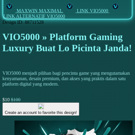
MAXWIN MAXIMAL
LINK VIO5000
LINK ALTERNATIF VIO5000
Design ID: 88711528
VIO5000 » Platform Gaming
Luxury Buat Lo Picinta Janda!
VIO5000 menjadi pilihan bagi pencinta game yang mengutamakan
kenyamanan, desain premium, dan akses yang praktis dalam satu
platform digital yang modern.
$10
$100
Create an account to favorite this design!