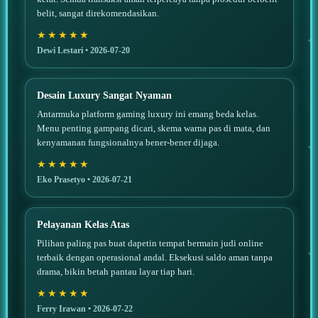
belit, sangat direkomendasikan.
★★★★★
Dewi Lestari • 2026-07-20
Desain Luxury Sangat Nyaman
Antarmuka platform gaming luxury ini emang beda kelas.
Menu penting gampang dicari, skema warna pas di mata, dan
kenyamanan fungsionalnya bener-bener dijaga.
★★★★★
Eko Prasetyo • 2026-07-21
Pelayanan Kelas Atas
Pilihan paling pas buat dapetin tempat bermain judi online
terbaik dengan operasional andal. Eksekusi saldo aman tanpa
drama, bikin betah pantau layar tiap hari.
★★★★★
Ferry Irawan • 2026-07-22