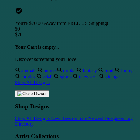
You're
$70.00
Away from
FREE US Shipping!
$0
$70
Your Cart is empty...
Discover something you'll love!
animals
anime
drinks
fantasy
food
funny
movies
sci-fi
sports
television
vintage
Shop All Designs
Shop Designs
Shop All Designs
New Tees on Sale
Newest Designers
Tag
Directory
Artist Collections