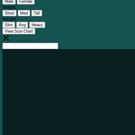
Male
Female
Height
Short
Med
Tall
Weight
Slim
Avg
Heavy
View Size Chart