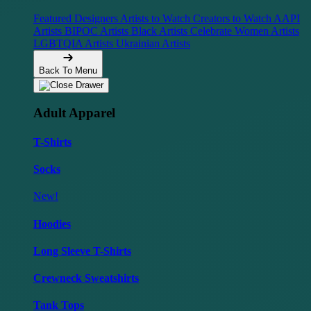
Featured Designers
Artists to Watch
Creators to Watch
AAPI
Artists
BIPOC Artists
Black Artists
Celebrate Women Artists
LGBTQIA Artists
Ukrainian Artists
Back To Menu
Adult Apparel
T-Shirts
Socks
New!
Hoodies
Long Sleeve T-Shirts
Crewneck Sweatshirts
Tank Tops