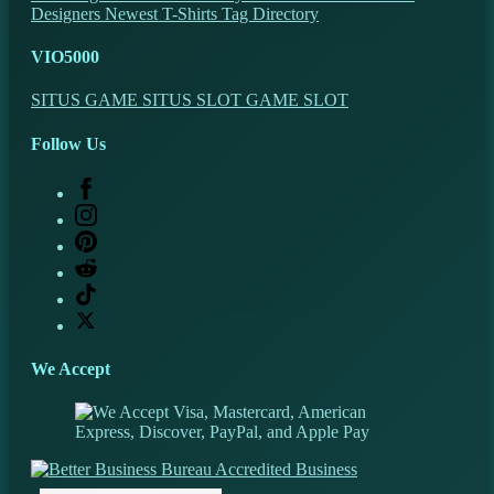
Designers
Newest T-Shirts
Tag Directory
VIO5000
SITUS GAME
SITUS SLOT
GAME SLOT
Follow Us
We Accept