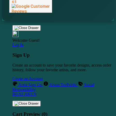
Welcome Guest!
Log In
Sign Up
Create an account to save your favorite designs, access order
history, follow your favorite artists, and more.
Create an Account
Artist Sign Up
About TeePublic
Social
Responsibility
BUAT AKUN
Cart Preview (0)