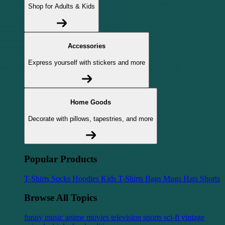
Shop for Adults & Kids
Accessories
Express yourself with stickers and more
Home Goods
Decorate with pillows, tapestries, and more
Popular Products
T-Shirts
Socks
Hoodies
Kids T-Shirts
Bags
Mugs
Hats
Shorts
Browse All Topics
funny
music
anime
movies
television
sports
sci-fi
vintage