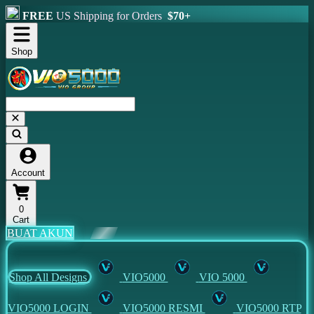
FREE
US Shipping for Orders
$70+
Shop
Account
0
Cart
BUAT AKUN
Shop All Designs
VIO5000
VIO 5000
VIO5000 LOGIN
VIO5000 RESMI
VIO5000 RTP