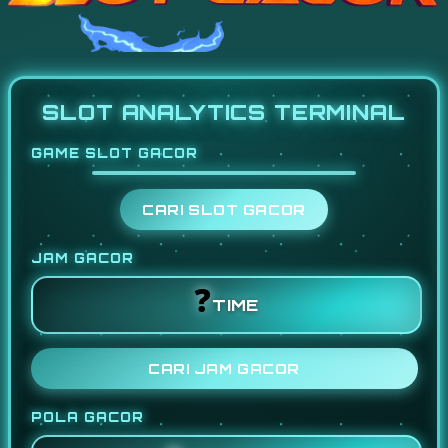
SLOT ANALYTICS TERMINAL
GAME SLOT GACOR
SLOT GACOR HARI INI
CARI SLOT GACOR
JAM GACOR
❓
TIME
CARI JAM GACOR
POLA GACOR