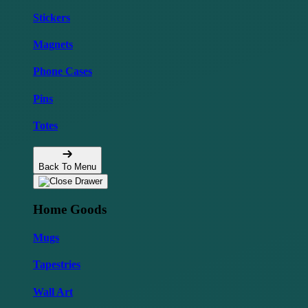
Stickers
Magnets
Phone Cases
Pins
Totes
Back To Menu
Home Goods
Mugs
Tapestries
Wall Art