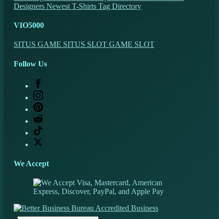
Designers
Newest T-Shirts
Tag Directory
VIO5000
SITUS GAME
SITUS SLOT
GAME SLOT
Follow Us
We Accept