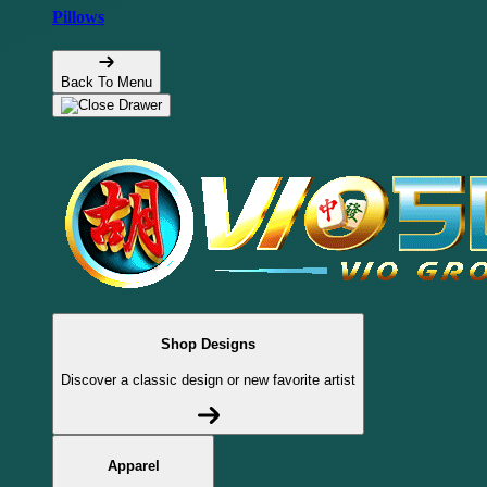
Pillows
Back To Menu
Shop Designs
Discover a classic design or new favorite artist
Apparel