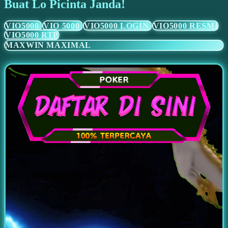
Buat Lo Picinta Janda!
kebocoran data pihak luar.
VIO5000
VIO 5000
VIO5000 LOGIN
VIO5000 RESMI
VIO5000 RTP
MAXWIN MAXIMAL