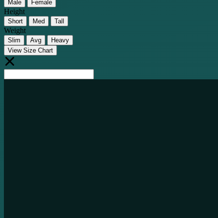
Male
Female
Height
Short
Med
Tall
Weight
Slim
Avg
Heavy
View Size Chart