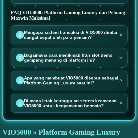
FAQ VIO5000: Platform Gaming Luxury dan Peluang
Maxwin Maksimal
Mengapa sistem transaksi di VIO5000 dinilai
>
Q
sangat cepat oleh para pemain?
Karena VIO5000 didukung oleh infrastruktur server
mutakhir yang mampu memproses deposit saldo hanya
Bagaimana cara menikmati fitur slot demo
>
Q
dalam hitungan detik. Kestabilan jaringan ini
gampang menang di platform ini?
memastikan setiap penarikan dana berjalan lancar tanpa
Semua pengunjung dapat langsung mengakses menu uji
adanya kendala teknis atau prosedur yang berbelit-belit.
coba game untuk mempelajari pola permainan secara
Apa yang membuat VIO5000 disebut sebagai
>
Q
gratis. Fitur ini dirancang khusus dengan visual
Platform Gaming Luxury saat ini?
premium agar lo bisa menguji strategi bermain dengan
Predikat Platform Gaming Luxury disematkan karena
aman sebelum mulai menggunakan saldo asli.
situs ini mengawinkan kenyamanan navigasi kelas atas
Di mana letak keunggulan sistem keamanan
>
Q
dengan latensi server yang mendekati nol persen. Desain
VIO5000 untuk kenyamanan bermain?
antarmukanya modern dan sangat ringan saat diakses,
Keamanan data di VIO5000 dilindungi oleh sistem
bahkan dari HP dengan spesifikasi rendah sekalipun.
enkripsi tingkat tinggi yang aktif selama 24 jam penuh.
Dengan jaminan transparansi tanpa tipu-tipu, seluruh
VIO5000 » Platform Gaming Luxury
riwayat transaksi dan privasi pemain dijamin aman dari