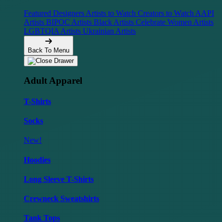
Featured Designers
Artists to Watch
Creators to Watch
AAPI
Artists
BIPOC Artists
Black Artists
Celebrate Women Artists
LGBTQIA Artists
Ukrainian Artists
Back To Menu
Adult Apparel
T-Shirts
Socks
New!
Hoodies
Long Sleeve T-Shirts
Crewneck Sweatshirts
Tank Tops