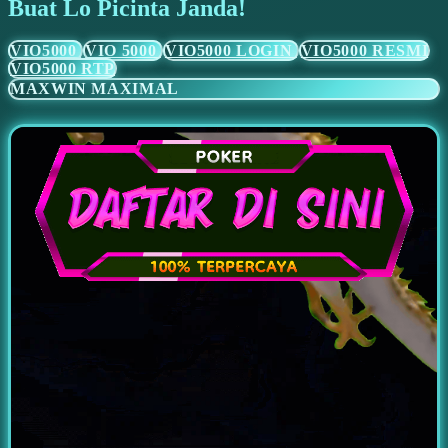
Buat Lo Picinta Janda!
kebocoran data pihak luar.
VIO5000
VIO 5000
VIO5000 LOGIN
VIO5000 RESMI
VIO5000 RTP
MAXWIN MAXIMAL