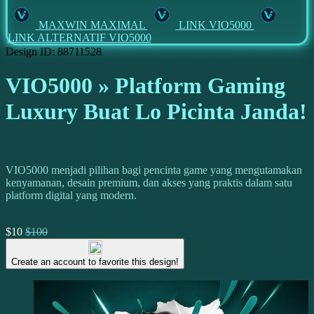
MAXWIN MAXIMAL
LINK VIO5000
LINK ALTERNATIF VIO5000
Design ID: 88711528
VIO5000 » Platform Gaming
Luxury Buat Lo Picinta Janda!
VIO5000 menjadi pilihan bagi pencinta game yang mengutamakan
kenyamanan, desain premium, dan akses yang praktis dalam satu
platform digital yang modern.
$10
$100
Create an account to favorite this design!