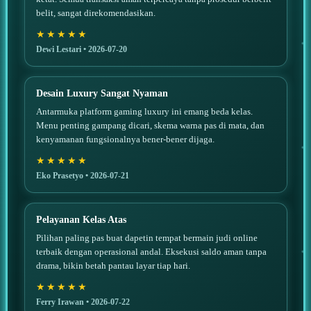
belit, sangat direkomendasikan.
★★★★★
Dewi Lestari • 2026-07-20
Desain Luxury Sangat Nyaman
Antarmuka platform gaming luxury ini emang beda kelas.
Menu penting gampang dicari, skema warna pas di mata, dan
kenyamanan fungsionalnya bener-bener dijaga.
★★★★★
Eko Prasetyo • 2026-07-21
Pelayanan Kelas Atas
Pilihan paling pas buat dapetin tempat bermain judi online
terbaik dengan operasional andal. Eksekusi saldo aman tanpa
drama, bikin betah pantau layar tiap hari.
★★★★★
Ferry Irawan • 2026-07-22