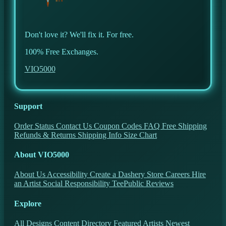
Don't love it? We'll fix it. For free.
100% Free Exchanges.
VIO5000
Support
Order Status
Contact Us
Coupon Codes
FAQ
Free Shipping
Refunds & Returns
Shipping Info
Size Chart
About VIO5000
About Us
Accessibility
Create a Dashery Store
Careers
Hire
an Artist
Social Responsibility
TeePublic Reviews
Explore
All Designs
Content Directory
Featured Artists
Newest