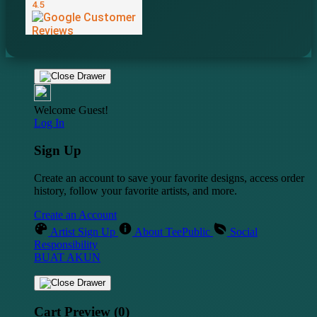
Welcome Guest!
Log In
Sign Up
Create an account to save your favorite designs, access order
history, follow your favorite artists, and more.
Create an Account
Artist Sign Up
About TeePublic
Social
Responsibility
BUAT AKUN
Cart Preview (0)