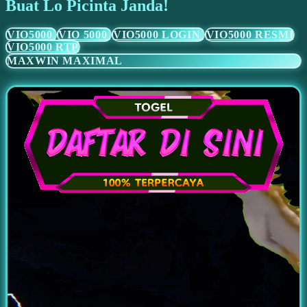
Buat Lo Picinta Janda!
kebocoran data pihak luar.
VIO5000
VIO 5000
VIO5000 LOGIN
VIO5000 RESMI
VIO5000 RTP
MAXWIN MAXIMAL