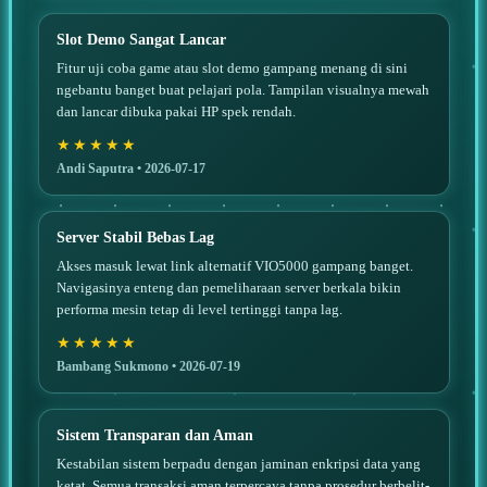
Slot Demo Sangat Lancar
Fitur uji coba game atau slot demo gampang menang di sini
ngebantu banget buat pelajari pola. Tampilan visualnya mewah
dan lancar dibuka pakai HP spek rendah.
★★★★★
Andi Saputra • 2026-07-17
Server Stabil Bebas Lag
Akses masuk lewat link alternatif VIO5000 gampang banget.
Navigasinya enteng dan pemeliharaan server berkala bikin
performa mesin tetap di level tertinggi tanpa lag.
★★★★★
Bambang Sukmono • 2026-07-19
Sistem Transparan dan Aman
Kestabilan sistem berpadu dengan jaminan enkripsi data yang
ketat. Semua transaksi aman terpercaya tanpa prosedur berbelit-