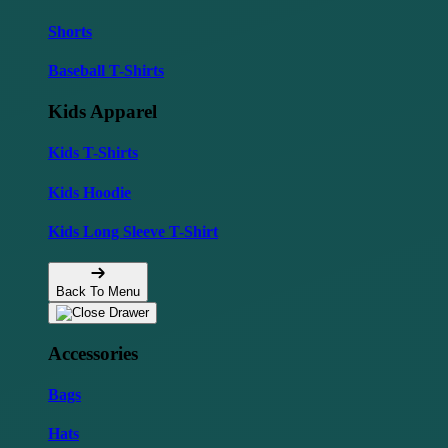
Shorts
Baseball T-Shirts
Kids Apparel
Kids T-Shirts
Kids Hoodie
Kids Long Sleeve T-Shirt
Back To Menu
Accessories
Bags
Hats