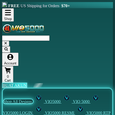
FREE
US Shipping for Orders
$70+
Shop
Account
0
Cart
BUAT AKUN
Shop All Designs
VIO5000
VIO 5000
VIO5000 LOGIN
VIO5000 RESMI
VIO5000 RTP