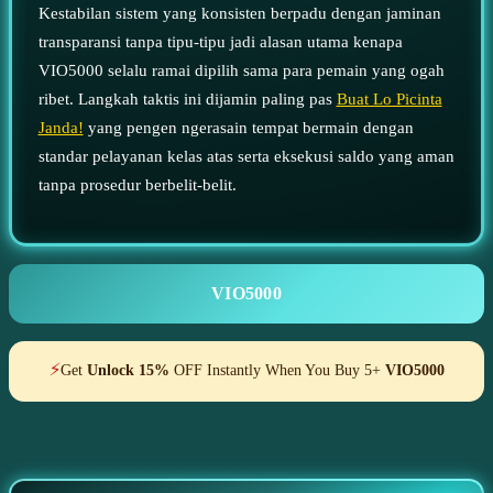
Kestabilan sistem yang konsisten berpadu dengan jaminan
transparansi tanpa tipu-tipu jadi alasan utama kenapa
VIO5000 selalu ramai dipilih sama para pemain yang ogah
ribet. Langkah taktis ini dijamin paling pas
Buat Lo Picinta
Janda!
yang pengen ngerasain tempat bermain dengan
standar pelayanan kelas atas serta eksekusi saldo yang aman
tanpa prosedur berbelit-belit.
VIO5000
⚡
Get
Unlock 15%
OFF Instantly When You Buy 5+
VIO5000