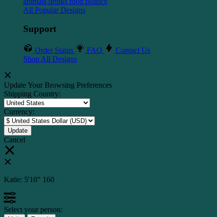
animals
drinks
food
politics
All Popular Designs
Support
Order Status
FAQ
Contact Us
Shop All Designs
Update Your Browsing Preferences
Shipping Country:
Currency:
Cancel
Katie:
5'10"
160
Select your person: