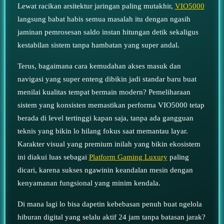
Lewat racikan arsitektur jaringan paling mutakhir,
VIO5000
langsung babat habis semua masalah itu dengan ngasih
jaminan pemrosesan saldo instan hitungan detik sekaligus
kestabilan sistem tanpa hambatan yang super andal.
Terus, bagaimana cara kemudahan akses masuk dan
navigasi yang super enteng dibikin jadi standar baru buat
menilai kualitas tempat bermain modern? Pemeliharaan
sistem yang konsisten memastikan performa VIO5000 tetap
berada di level tertinggi kapan saja, tanpa ada gangguan
teknis yang bikin lo hilang fokus saat memantau layar.
Karakter visual yang premium inilah yang bikin ekosistem
ini diakui luas sebagai
Platform Gaming Luxury
paling
dicari, karena sukses ngawinin keandalan mesin dengan
kenyamanan fungsional yang minim kendala.
Di mana lagi lo bisa dapetin kebebasan penuh buat ngelola
hiburan digital yang selalu aktif 24 jam tanpa batasan jarak?