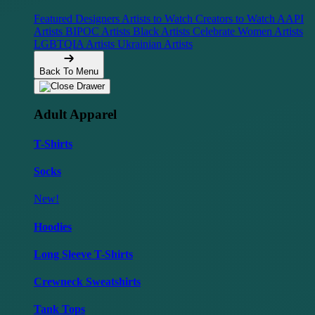
Featured Designers
Artists to Watch
Creators to Watch
AAPI
Artists
BIPOC Artists
Black Artists
Celebrate Women Artists
LGBTQIA Artists
Ukrainian Artists
Back To Menu
Adult Apparel
T-Shirts
Socks
New!
Hoodies
Long Sleeve T-Shirts
Crewneck Sweatshirts
Tank Tops