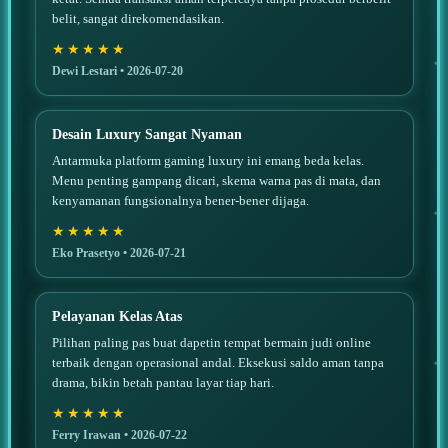
belit, sangat direkomendasikan.
★★★★★
Dewi Lestari • 2026-07-20
Desain Luxury Sangat Nyaman
Antarmuka platform gaming luxury ini emang beda kelas.
Menu penting gampang dicari, skema warna pas di mata, dan
kenyamanan fungsionalnya bener-bener dijaga.
★★★★★
Eko Prasetyo • 2026-07-21
Pelayanan Kelas Atas
Pilihan paling pas buat dapetin tempat bermain judi online
terbaik dengan operasional andal. Eksekusi saldo aman tanpa
drama, bikin betah pantau layar tiap hari.
★★★★★
Ferry Irawan • 2026-07-22