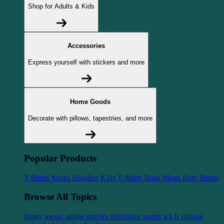
Shop for Adults & Kids
Accessories
Express yourself with stickers and more
Home Goods
Decorate with pillows, tapestries, and more
Popular Products
T-Shirts
Socks
Hoodies
Kids T-Shirts
Bags
Mugs
Hats
Shorts
Browse All Topics
funny
music
anime
movies
television
sports
sci-fi
vintage