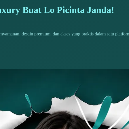
xury Buat Lo Picinta Janda!
amanan, desain premium, dan akses yang praktis dalam satu platform