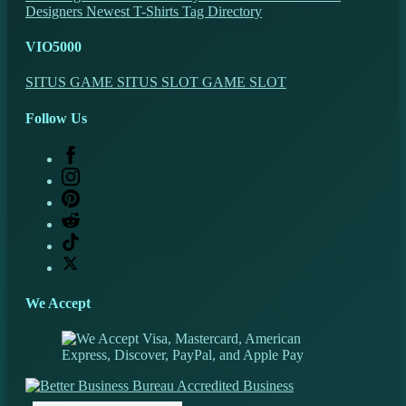
Designers
Newest T-Shirts
Tag Directory
VIO5000
SITUS GAME
SITUS SLOT
GAME SLOT
Follow Us
We Accept