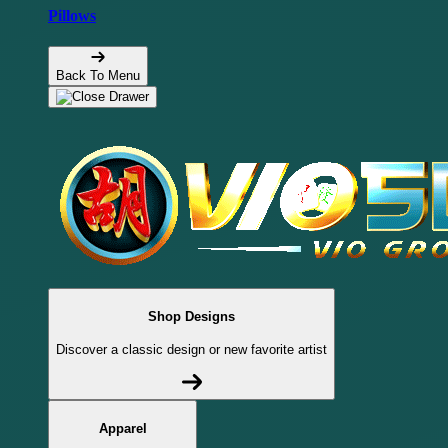
Pillows
Back To Menu
Shop Designs
Discover a classic design or new favorite artist
Apparel