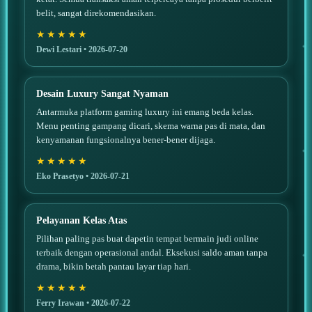
belit, sangat direkomendasikan.
★★★★★
Dewi Lestari • 2026-07-20
Desain Luxury Sangat Nyaman
Antarmuka platform gaming luxury ini emang beda kelas.
Menu penting gampang dicari, skema warna pas di mata, dan
kenyamanan fungsionalnya bener-bener dijaga.
★★★★★
Eko Prasetyo • 2026-07-21
Pelayanan Kelas Atas
Pilihan paling pas buat dapetin tempat bermain judi online
terbaik dengan operasional andal. Eksekusi saldo aman tanpa
drama, bikin betah pantau layar tiap hari.
★★★★★
Ferry Irawan • 2026-07-22