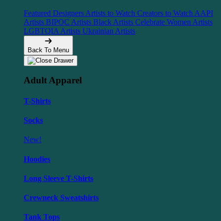
Featured Designers
Artists to Watch
Creators to Watch
AAPI
Artists
BIPOC Artists
Black Artists
Celebrate Women Artists
LGBTQIA Artists
Ukrainian Artists
Back To Menu
Adult Apparel
T-Shirts
Socks
New!
Hoodies
Long Sleeve T-Shirts
Crewneck Sweatshirts
Tank Tops