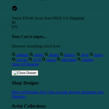
You're
$70.00
Away from
FREE US Shipping!
$0
$70
Your Cart is empty...
Discover something you'll love!
animals
anime
drinks
fantasy
food
funny
movies
sci-fi
sports
television
vintage
Shop All Designs
Shop Designs
Shop All Designs
New Tees on Sale
Newest Designers
Tag
Directory
Artist Collections