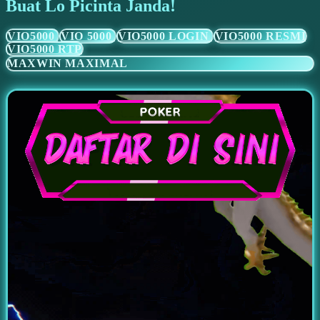
Buat Lo Picinta Janda!
kebocoran data pihak luar.
VIO5000
VIO 5000
VIO5000 LOGIN
VIO5000 RESMI
VIO5000 RTP
MAXWIN MAXIMAL