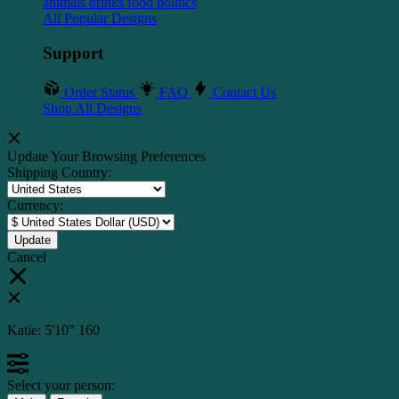
animals
drinks
food
politics
All Popular Designs
Support
Order Status
FAQ
Contact Us
Shop All Designs
Update Your Browsing Preferences
Shipping Country:
Currency:
Cancel
Katie:
5'10"
160
Select your person: