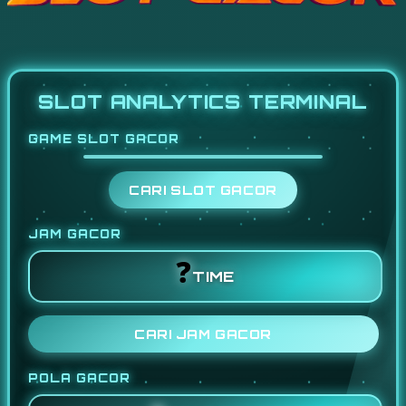
SLOT ANALYTICS TERMINAL
GAME SLOT GACOR
SLOT GACOR HARI INI
CARI SLOT GACOR
JAM GACOR
❓
TIME
CARI JAM GACOR
POLA GACOR