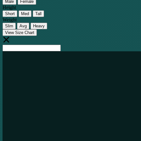
Male
Female
Height
Short
Med
Tall
Weight
Slim
Avg
Heavy
View Size Chart