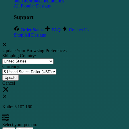
animals
drinks
food
politics
All Popular Designs
Support
Order Status
FAQ
Contact Us
Shop All Designs
Update Your Browsing Preferences
Shipping Country:
Currency:
Cancel
Katie:
5'10"
160
Select your person: