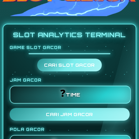
SLOT ANALYTICS TERMINAL
GAME SLOT GACOR
SLOT GACOR HARI INI
CARI SLOT GACOR
JAM GACOR
❓
TIME
CARI JAM GACOR
POLA GACOR