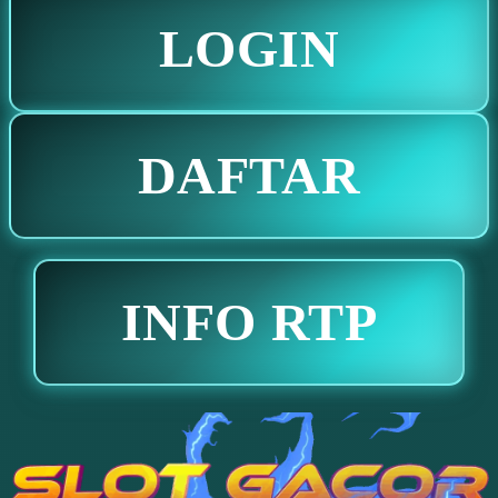
LOGIN
DAFTAR
INFO RTP