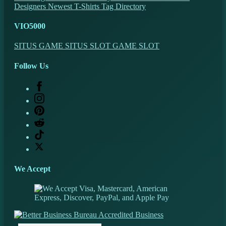
Designers
Newest T-Shirts
Tag Directory
VIO5000
SITUS GAME
SITUS SLOT
GAME SLOT
Follow Us
We Accept