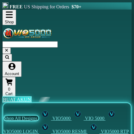
FREE
US Shipping for Orders
$70+
Shop
Account
0
Cart
BUAT AKUN
Shop All Designs
VIO5000
VIO 5000
VIO5000 LOGIN
VIO5000 RESMI
VIO5000 RTP