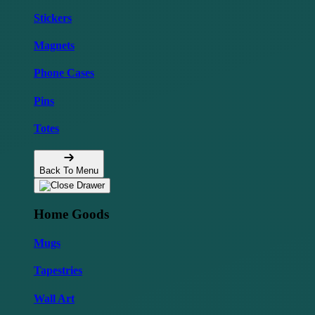
Stickers
Magnets
Phone Cases
Pins
Totes
Back To Menu
Home Goods
Mugs
Tapestries
Wall Art