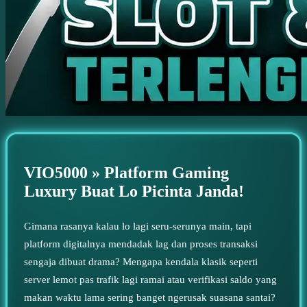
VIO5000 » Platform Gaming
Luxury Buat Lo Picinta Janda!
Gimana rasanya kalau lo lagi seru-serunya main, tapi
platform digitalnya mendadak lag dan proses transaksi
sengaja dibuat drama? Mengapa kendala klasik seperti
server lemot pas trafik lagi ramai atau verifikasi saldo yang
makan waktu lama sering banget ngerusak suasana santai?