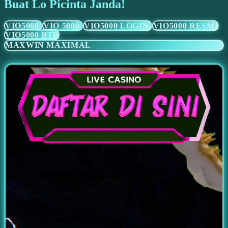
Buat Lo Picinta Janda!
kebocoran data pihak luar.
VIO5000
VIO 5000
VIO5000 LOGIN
VIO5000 RESMI
VIO5000 RTP
MAXWIN MAXIMAL