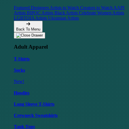
Featured Designers
Artists to Watch
Creators to Watch
AAPI
Artists
BIPOC Artists
Black Artists
Celebrate Women Artists
LGBTQIA Artists
Ukrainian Artists
Back To Menu
Adult Apparel
T-Shirts
Socks
New!
Hoodies
Long Sleeve T-Shirts
Crewneck Sweatshirts
Tank Tops