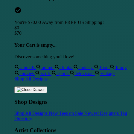
You're
$70.00
Away from
FREE US Shipping!
$0
$70
Your Cart is empty...
Discover something you'll love!
animals
anime
drinks
fantasy
food
funny
movies
sci-fi
sports
television
vintage
Shop All Designs
Shop Designs
Shop All Designs
New Tees on Sale
Newest Designers
Tag
Directory
Artist Collections