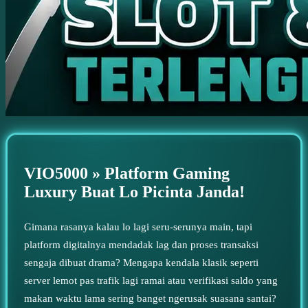
VIO5000 » Platform Gaming
Luxury Buat Lo Picinta Janda!
Gimana rasanya kalau lo lagi seru-serunya main, tapi
platform digitalnya mendadak lag dan proses transaksi
sengaja dibuat drama? Mengapa kendala klasik seperti
server lemot pas trafik lagi ramai atau verifikasi saldo yang
makan waktu lama sering banget ngerusak suasana santai?