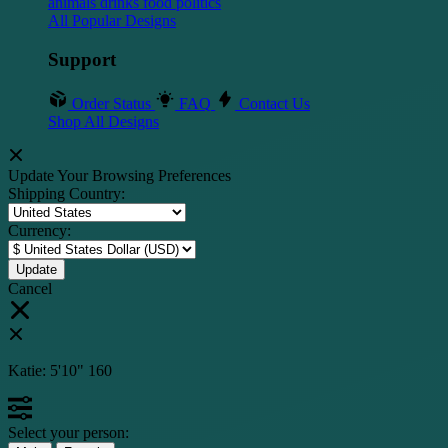
animals
drinks
food
politics
All Popular Designs
Support
Order Status
FAQ
Contact Us
Shop All Designs
Update Your Browsing Preferences
Shipping Country:
Currency:
Cancel
Katie:
5'10"
160
Select your person: