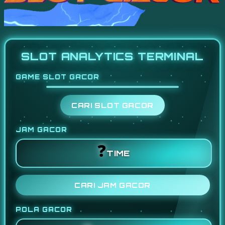
SLOT ANALYTICS TERMINAL
GAME SLOT GACOR
SLOT GACOR HARI INI
CARI SLOT GACOR
JAM GACOR
❓
TIME
CARI JAM GACOR
POLA GACOR