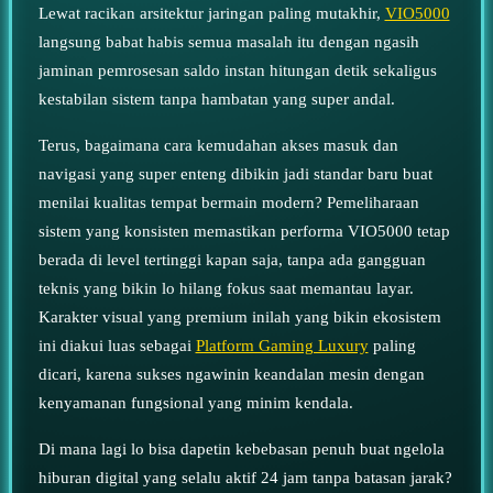
Lewat racikan arsitektur jaringan paling mutakhir,
VIO5000
langsung babat habis semua masalah itu dengan ngasih
jaminan pemrosesan saldo instan hitungan detik sekaligus
kestabilan sistem tanpa hambatan yang super andal.
Terus, bagaimana cara kemudahan akses masuk dan
navigasi yang super enteng dibikin jadi standar baru buat
menilai kualitas tempat bermain modern? Pemeliharaan
sistem yang konsisten memastikan performa VIO5000 tetap
berada di level tertinggi kapan saja, tanpa ada gangguan
teknis yang bikin lo hilang fokus saat memantau layar.
Karakter visual yang premium inilah yang bikin ekosistem
ini diakui luas sebagai
Platform Gaming Luxury
paling
dicari, karena sukses ngawinin keandalan mesin dengan
kenyamanan fungsional yang minim kendala.
Di mana lagi lo bisa dapetin kebebasan penuh buat ngelola
hiburan digital yang selalu aktif 24 jam tanpa batasan jarak?