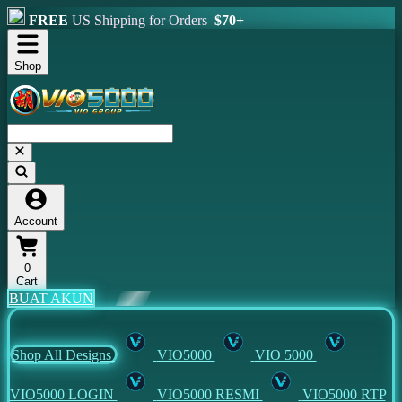
FREE
US Shipping for Orders
$70+
Shop
Account
0
Cart
BUAT AKUN
Shop All Designs
VIO5000
VIO 5000
VIO5000 LOGIN
VIO5000 RESMI
VIO5000 RTP