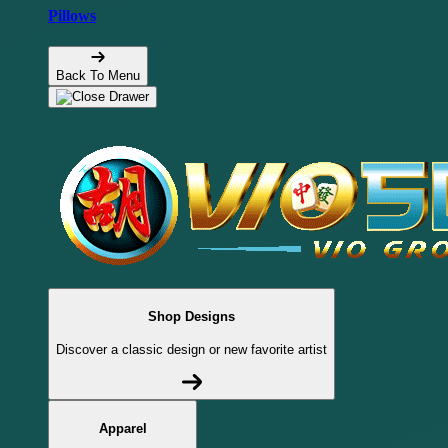
Pillows
Back To Menu
Shop Designs
Discover a classic design or new favorite artist
Apparel