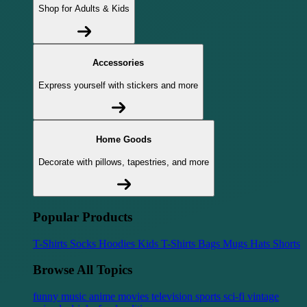
Shop for Adults & Kids
Accessories
Express yourself with stickers and more
Home Goods
Decorate with pillows, tapestries, and more
Popular Products
T-Shirts
Socks
Hoodies
Kids T-Shirts
Bags
Mugs
Hats
Shorts
Browse All Topics
funny
music
anime
movies
television
sports
sci-fi
vintage