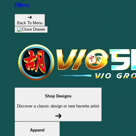
Pillows
Back To Menu
Shop Designs
Discover a classic design or new favorite artist
Apparel