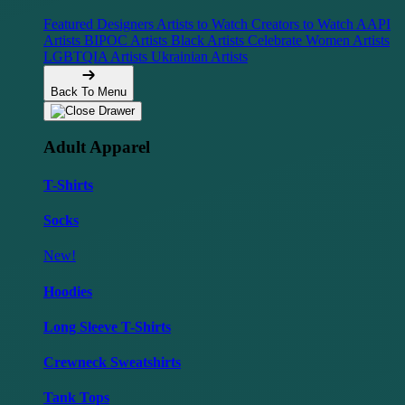
Featured Designers
Artists to Watch
Creators to Watch
AAPI
Artists
BIPOC Artists
Black Artists
Celebrate Women Artists
LGBTQIA Artists
Ukrainian Artists
Back To Menu
Adult Apparel
T-Shirts
Socks
New!
Hoodies
Long Sleeve T-Shirts
Crewneck Sweatshirts
Tank Tops