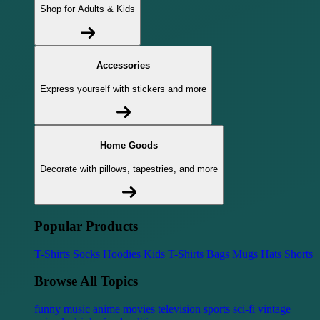
Shop for Adults & Kids
Accessories
Express yourself with stickers and more
Home Goods
Decorate with pillows, tapestries, and more
Popular Products
T-Shirts
Socks
Hoodies
Kids T-Shirts
Bags
Mugs
Hats
Shorts
Browse All Topics
funny
music
anime
movies
television
sports
sci-fi
vintage