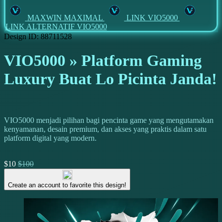
MAXWIN MAXIMAL
LINK VIO5000
LINK ALTERNATIF VIO5000
Design ID: 88711528
VIO5000 » Platform Gaming
Luxury Buat Lo Picinta Janda!
VIO5000 menjadi pilihan bagi pencinta game yang mengutamakan
kenyamanan, desain premium, dan akses yang praktis dalam satu
platform digital yang modern.
$10
$100
Create an account to favorite this design!