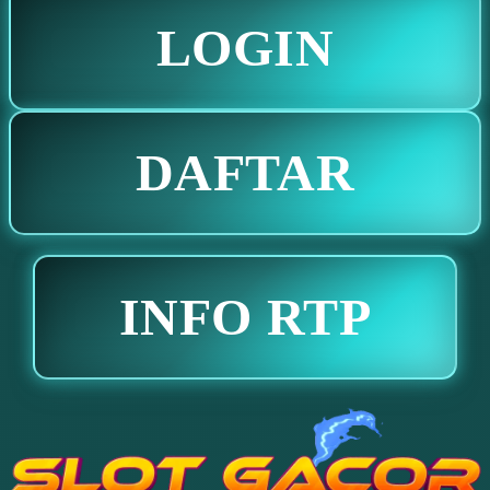
LOGIN
DAFTAR
INFO RTP