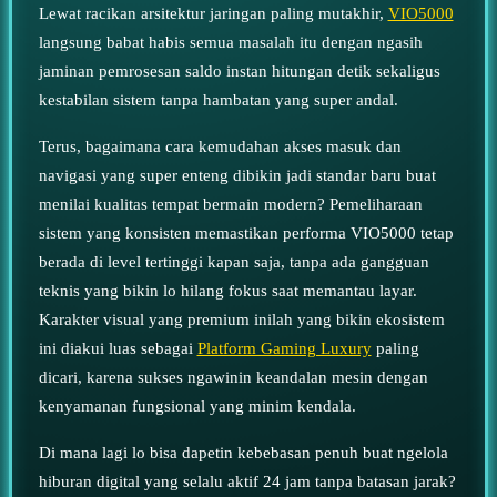
Lewat racikan arsitektur jaringan paling mutakhir,
VIO5000
langsung babat habis semua masalah itu dengan ngasih
jaminan pemrosesan saldo instan hitungan detik sekaligus
kestabilan sistem tanpa hambatan yang super andal.
Terus, bagaimana cara kemudahan akses masuk dan
navigasi yang super enteng dibikin jadi standar baru buat
menilai kualitas tempat bermain modern? Pemeliharaan
sistem yang konsisten memastikan performa VIO5000 tetap
berada di level tertinggi kapan saja, tanpa ada gangguan
teknis yang bikin lo hilang fokus saat memantau layar.
Karakter visual yang premium inilah yang bikin ekosistem
ini diakui luas sebagai
Platform Gaming Luxury
paling
dicari, karena sukses ngawinin keandalan mesin dengan
kenyamanan fungsional yang minim kendala.
Di mana lagi lo bisa dapetin kebebasan penuh buat ngelola
hiburan digital yang selalu aktif 24 jam tanpa batasan jarak?