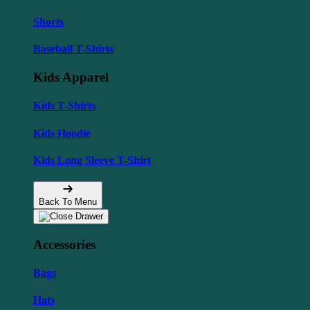
Shorts
Baseball T-Shirts
Kids Apparel
Kids T-Shirts
Kids Hoodie
Kids Long Sleeve T-Shirt
Back To Menu
Accessories
Bags
Hats