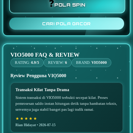
❓
POLA SPIN
CARI POLA GACOR
VIO5000 FAQ & REVIEW
RATING:
4.9/5
REVIEW:
6
BRAND:
VIO5000
Review Pengguna VIO5000
Transaksi Kilat Tanpa Drama
Sistem transaksi di VIO5000 terbukti secepat kilat. Proses
pemrosesan saldo instan hitungan detik tanpa hambatan teknis,
servernya juga stabil banget pas lagi trafik ramai.
★★★★★
Rian Hidayat • 2026-07-15