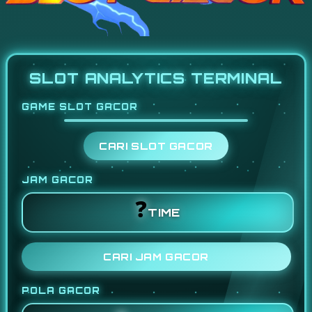
SLOT ANALYTICS TERMINAL
GAME SLOT GACOR
SLOT GACOR HARI INI
CARI SLOT GACOR
JAM GACOR
❓
TIME
CARI JAM GACOR
POLA GACOR