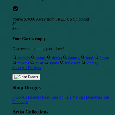
You're
$70.00
Away from
FREE US Shipping!
$0
$70
Your Cart is empty...
Discover something you'll love!
animals
anime
drinks
fantasy
food
funny
movies
sci-fi
sports
television
vintage
Shop All Designs
Shop Designs
Shop All Designs
New Tees on Sale
Newest Designers
Tag
Directory
Artist Collections