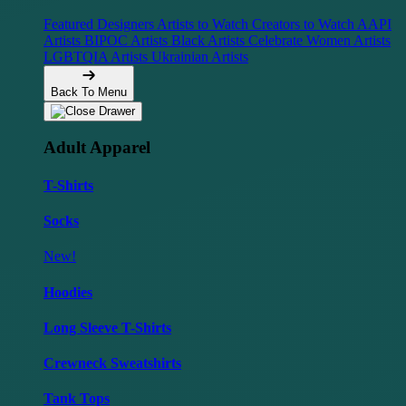
Featured Designers
Artists to Watch
Creators to Watch
AAPI
Artists
BIPOC Artists
Black Artists
Celebrate Women Artists
LGBTQIA Artists
Ukrainian Artists
Back To Menu
Adult Apparel
T-Shirts
Socks
New!
Hoodies
Long Sleeve T-Shirts
Crewneck Sweatshirts
Tank Tops