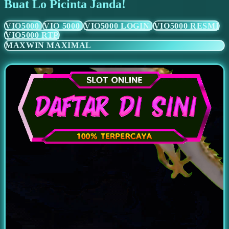
Buat Lo Picinta Janda!
kebocoran data pihak luar.
VIO5000
VIO 5000
VIO5000 LOGIN
VIO5000 RESMI
VIO5000 RTP
MAXWIN MAXIMAL