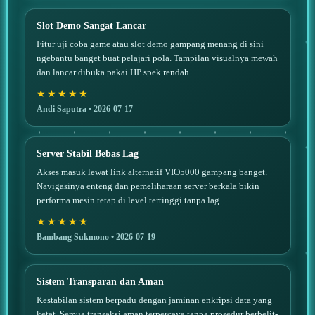
Slot Demo Sangat Lancar
Fitur uji coba game atau slot demo gampang menang di sini
ngebantu banget buat pelajari pola. Tampilan visualnya mewah
dan lancar dibuka pakai HP spek rendah.
★★★★★
Andi Saputra • 2026-07-17
Server Stabil Bebas Lag
Akses masuk lewat link alternatif VIO5000 gampang banget.
Navigasinya enteng dan pemeliharaan server berkala bikin
performa mesin tetap di level tertinggi tanpa lag.
★★★★★
Bambang Sukmono • 2026-07-19
Sistem Transparan dan Aman
Kestabilan sistem berpadu dengan jaminan enkripsi data yang
ketat. Semua transaksi aman terpercaya tanpa prosedur berbelit-