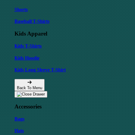
Shorts
Baseball T-Shirts
Kids Apparel
Kids T-Shirts
Kids Hoodie
Kids Long Sleeve T-Shirt
Back To Menu
Accessories
Bags
Hats