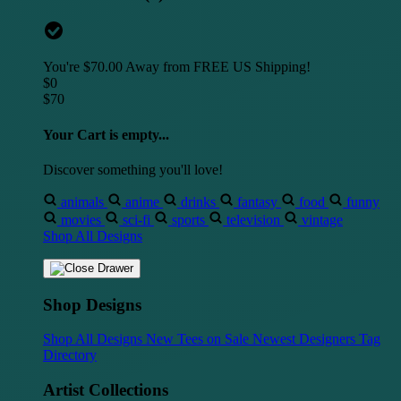
You're
$70.00
Away from
FREE US Shipping!
$0
$70
Your Cart is empty...
Discover something you'll love!
animals
anime
drinks
fantasy
food
funny
movies
sci-fi
sports
television
vintage
Shop All Designs
Shop Designs
Shop All Designs
New Tees on Sale
Newest Designers
Tag
Directory
Artist Collections