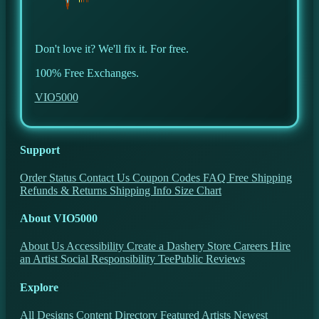
Don't love it? We'll fix it. For free.
100% Free Exchanges.
VIO5000
Support
Order Status
Contact Us
Coupon Codes
FAQ
Free Shipping
Refunds & Returns
Shipping Info
Size Chart
About VIO5000
About Us
Accessibility
Create a Dashery Store
Careers
Hire
an Artist
Social Responsibility
TeePublic Reviews
Explore
All Designs
Content Directory
Featured Artists
Newest