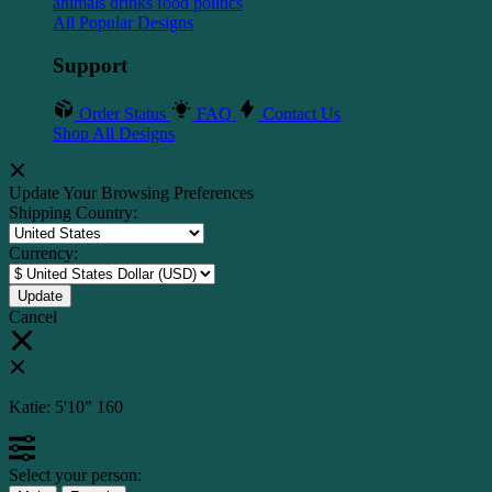
animals
drinks
food
politics
All Popular Designs
Support
Order Status
FAQ
Contact Us
Shop All Designs
Update Your Browsing Preferences
Shipping Country:
Currency:
Cancel
Katie:
5'10"
160
Select your person: