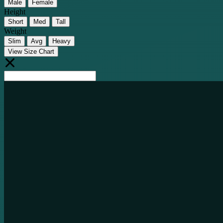
Male
Female
Height
Short
Med
Tall
Weight
Slim
Avg
Heavy
View Size Chart