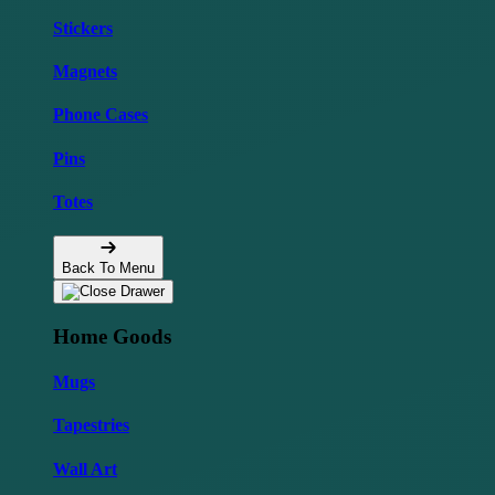
Stickers
Magnets
Phone Cases
Pins
Totes
Back To Menu
Home Goods
Mugs
Tapestries
Wall Art