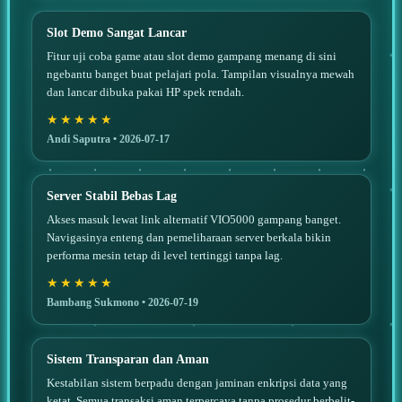
Slot Demo Sangat Lancar
Fitur uji coba game atau slot demo gampang menang di sini
ngebantu banget buat pelajari pola. Tampilan visualnya mewah
dan lancar dibuka pakai HP spek rendah.
★★★★★
Andi Saputra • 2026-07-17
Server Stabil Bebas Lag
Akses masuk lewat link alternatif VIO5000 gampang banget.
Navigasinya enteng dan pemeliharaan server berkala bikin
performa mesin tetap di level tertinggi tanpa lag.
★★★★★
Bambang Sukmono • 2026-07-19
Sistem Transparan dan Aman
Kestabilan sistem berpadu dengan jaminan enkripsi data yang
ketat. Semua transaksi aman terpercaya tanpa prosedur berbelit-