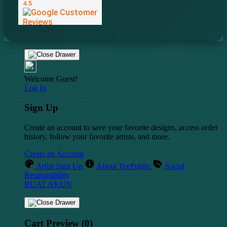
Welcome Guest!
Log In
Sign Up
Create an account to save your favorite designs, access order
history, follow your favorite artists, and more.
Create an Account
Artist Sign Up
About TeePublic
Social
Responsibility
BUAT AKUN
Cart Preview (0)