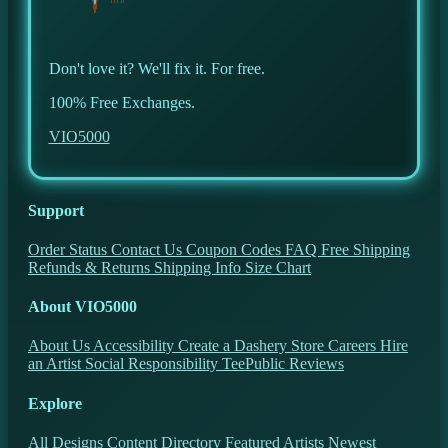
Don't love it? We'll fix it. For free.
100% Free Exchanges.
VIO5000
Support
Order Status
Contact Us
Coupon Codes
FAQ
Free Shipping
Refunds & Returns
Shipping Info
Size Chart
About VIO5000
About Us
Accessibility
Create a Dashery Store
Careers
Hire
an Artist
Social Responsibility
TeePublic Reviews
Explore
All Designs
Content Directory
Featured Artists
Newest