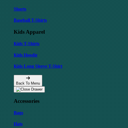
Shorts
Baseball T-Shirts
Kids Apparel
Kids T-Shirts
Kids Hoodie
Kids Long Sleeve T-Shirt
Back To Menu
Accessories
Bags
Hats