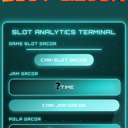
SLOT ANALYTICS TERMINAL
GAME SLOT GACOR
SLOT GACOR HARI INI
CARI SLOT GACOR
JAM GACOR
❓
TIME
CARI JAM GACOR
POLA GACOR