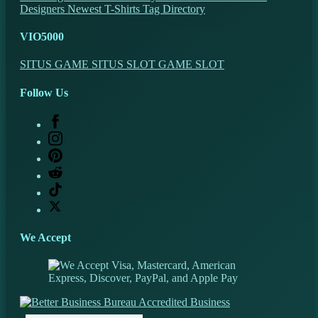
Designers
Newest T-Shirts
Tag Directory
VIO5000
SITUS GAME
SITUS SLOT
GAME SLOT
Follow Us
We Accept