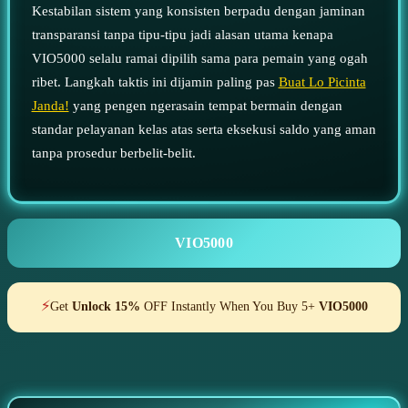
Kestabilan sistem yang konsisten berpadu dengan jaminan
transparansi tanpa tipu-tipu jadi alasan utama kenapa
VIO5000 selalu ramai dipilih sama para pemain yang ogah
ribet. Langkah taktis ini dijamin paling pas
Buat Lo Picinta
Janda!
yang pengen ngerasain tempat bermain dengan
standar pelayanan kelas atas serta eksekusi saldo yang aman
tanpa prosedur berbelit-belit.
VIO5000
⚡
Get
Unlock 15%
OFF Instantly When You Buy 5+
VIO5000