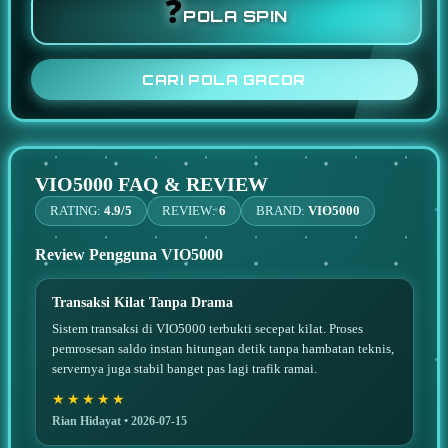
❓
POLA SPIN
CARI POLA GACOR
VIO5000 FAQ & REVIEW
RATING:
4.9/5
REVIEW:
6
BRAND:
VIO5000
Review Pengguna VIO5000
Transaksi Kilat Tanpa Drama
Sistem transaksi di VIO5000 terbukti secepat kilat. Proses
pemrosesan saldo instan hitungan detik tanpa hambatan teknis,
servernya juga stabil banget pas lagi trafik ramai.
★★★★★
Rian Hidayat • 2026-07-15