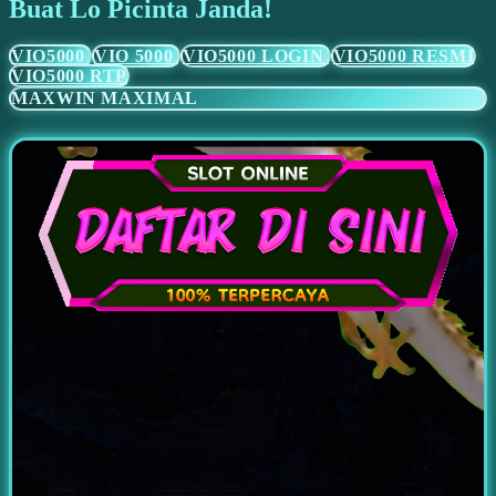
Buat Lo Picinta Janda!
kebocoran data pihak luar.
VIO5000
VIO 5000
VIO5000 LOGIN
VIO5000 RESMI
VIO5000 RTP
MAXWIN MAXIMAL