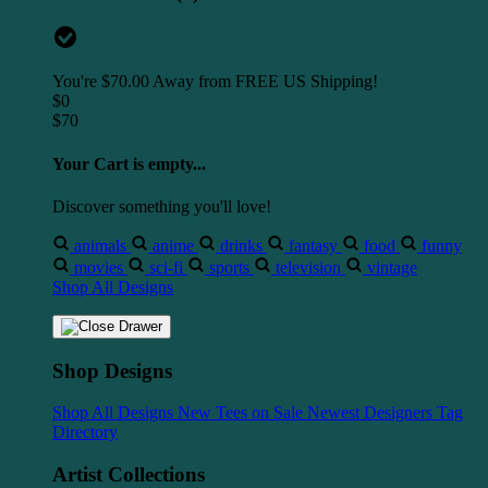
You're
$70.00
Away from
FREE US Shipping!
$0
$70
Your Cart is empty...
Discover something you'll love!
animals
anime
drinks
fantasy
food
funny
movies
sci-fi
sports
television
vintage
Shop All Designs
Shop Designs
Shop All Designs
New Tees on Sale
Newest Designers
Tag
Directory
Artist Collections