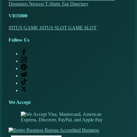
Designers
Newest T-Shirts
Tag Directory
VIO5000
SITUS GAME
SITUS SLOT
GAME SLOT
Follow Us
We Accept