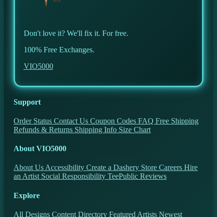
Don't love it? We'll fix it. For free.
100% Free Exchanges.
VIO5000
Support
Order Status
Contact Us
Coupon Codes
FAQ
Free Shipping
Refunds & Returns
Shipping Info
Size Chart
About VIO5000
About Us
Accessibility
Create a Dashery Store
Careers
Hire
an Artist
Social Responsibility
TeePublic Reviews
Explore
All Designs
Content Directory
Featured Artists
Newest