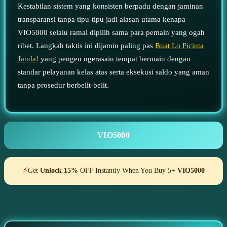
Kestabilan sistem yang konsisten berpadu dengan jaminan
transparansi tanpa tipu-tipu jadi alasan utama kenapa
VIO5000 selalu ramai dipilih sama para pemain yang ogah
ribet. Langkah taktis ini dijamin paling pas
Buat Lo Picinta
Janda!
yang pengen ngerasain tempat bermain dengan
standar pelayanan kelas atas serta eksekusi saldo yang aman
tanpa prosedur berbelit-belit.
VIO5000
⚡
Get
Unlock 15%
OFF Instantly When You Buy 5+
VIO5000