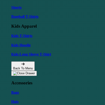
Shorts
Baseball T-Shirts
Kids Apparel
Kids T-Shirts
Kids Hoodie
Kids Long Sleeve T-Shirt
Back To Menu
Accessories
Bags
Hats