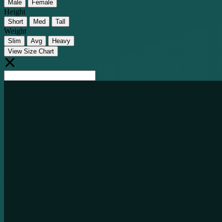
Male
Female
Height
Short
Med
Tall
Weight
Slim
Avg
Heavy
View Size Chart