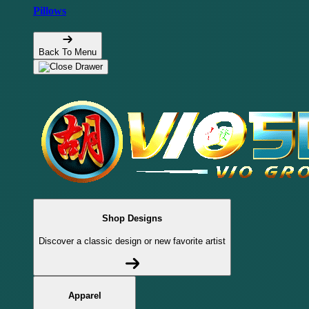
Pillows
Back To Menu
Shop Designs
Discover a classic design or new favorite artist
Apparel