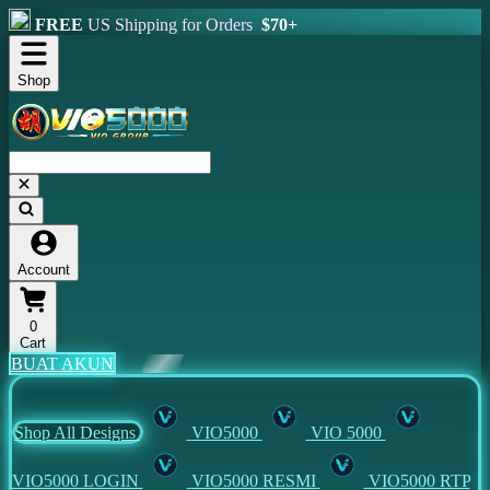
FREE
US Shipping for Orders
$70+
Shop
Account
0
Cart
BUAT AKUN
Shop All Designs
VIO5000
VIO 5000
VIO5000 LOGIN
VIO5000 RESMI
VIO5000 RTP