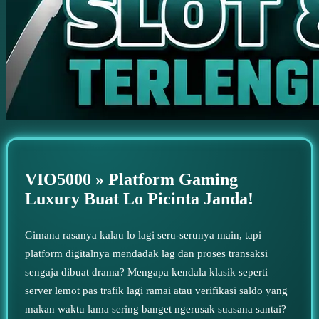
VIO5000 » Platform Gaming
Luxury Buat Lo Picinta Janda!
Gimana rasanya kalau lo lagi seru-serunya main, tapi
platform digitalnya mendadak lag dan proses transaksi
sengaja dibuat drama? Mengapa kendala klasik seperti
server lemot pas trafik lagi ramai atau verifikasi saldo yang
makan waktu lama sering banget ngerusak suasana santai?