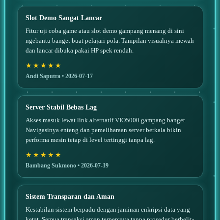
Slot Demo Sangat Lancar
Fitur uji coba game atau slot demo gampang menang di sini
ngebantu banget buat pelajari pola. Tampilan visualnya mewah
dan lancar dibuka pakai HP spek rendah.
★★★★★
Andi Saputra • 2026-07-17
Server Stabil Bebas Lag
Akses masuk lewat link alternatif VIO5000 gampang banget.
Navigasinya enteng dan pemeliharaan server berkala bikin
performa mesin tetap di level tertinggi tanpa lag.
★★★★★
Bambang Sukmono • 2026-07-19
Sistem Transparan dan Aman
Kestabilan sistem berpadu dengan jaminan enkripsi data yang
ketat. Semua transaksi aman terpercaya tanpa prosedur berbelit-