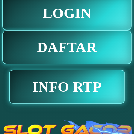
LOGIN
DAFTAR
INFO RTP