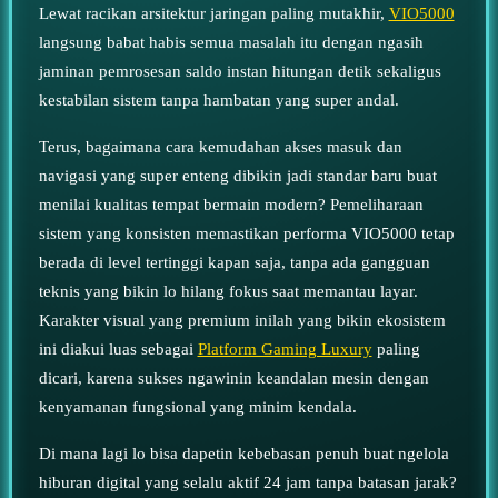
Lewat racikan arsitektur jaringan paling mutakhir,
VIO5000
langsung babat habis semua masalah itu dengan ngasih
jaminan pemrosesan saldo instan hitungan detik sekaligus
kestabilan sistem tanpa hambatan yang super andal.
Terus, bagaimana cara kemudahan akses masuk dan
navigasi yang super enteng dibikin jadi standar baru buat
menilai kualitas tempat bermain modern? Pemeliharaan
sistem yang konsisten memastikan performa VIO5000 tetap
berada di level tertinggi kapan saja, tanpa ada gangguan
teknis yang bikin lo hilang fokus saat memantau layar.
Karakter visual yang premium inilah yang bikin ekosistem
ini diakui luas sebagai
Platform Gaming Luxury
paling
dicari, karena sukses ngawinin keandalan mesin dengan
kenyamanan fungsional yang minim kendala.
Di mana lagi lo bisa dapetin kebebasan penuh buat ngelola
hiburan digital yang selalu aktif 24 jam tanpa batasan jarak?