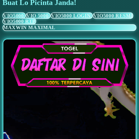
Buat Lo Picinta Janda!
kebocoran data pihak luar.
VIO5000
VIO 5000
VIO5000 LOGIN
VIO5000 RESMI
VIO5000 RTP
MAXWIN MAXIMAL