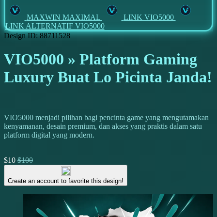
MAXWIN MAXIMAL
LINK VIO5000
LINK ALTERNATIF VIO5000
Design ID: 88711528
VIO5000 » Platform Gaming
Luxury Buat Lo Picinta Janda!
VIO5000 menjadi pilihan bagi pencinta game yang mengutamakan
kenyamanan, desain premium, dan akses yang praktis dalam satu
platform digital yang modern.
$10
$100
Create an account to favorite this design!