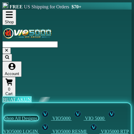
FREE
US Shipping for Orders
$70+
Shop
Account
0
Cart
BUAT AKUN
Shop All Designs
VIO5000
VIO 5000
VIO5000 LOGIN
VIO5000 RESMI
VIO5000 RTP