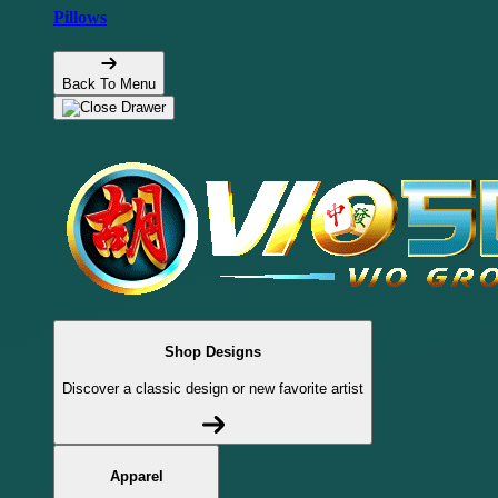
Pillows
Back To Menu
Shop Designs
Discover a classic design or new favorite artist
Apparel