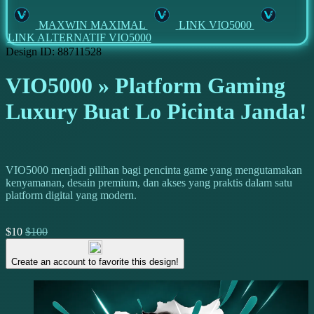
MAXWIN MAXIMAL
LINK VIO5000
LINK ALTERNATIF VIO5000
Design ID: 88711528
VIO5000 » Platform Gaming
Luxury Buat Lo Picinta Janda!
VIO5000 menjadi pilihan bagi pencinta game yang mengutamakan
kenyamanan, desain premium, dan akses yang praktis dalam satu
platform digital yang modern.
$10
$100
Create an account to favorite this design!