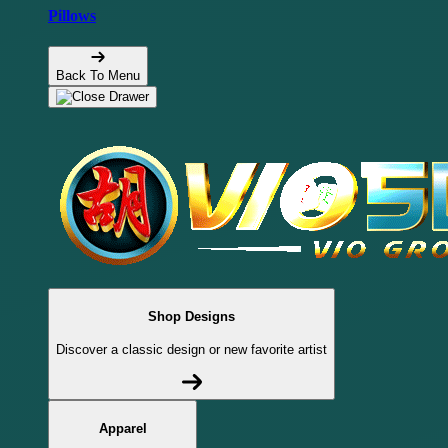
Pillows
Back To Menu
Shop Designs
Discover a classic design or new favorite artist
Apparel