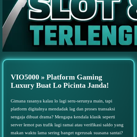
VIO5000 » Platform Gaming
Luxury Buat Lo Picinta Janda!
Gimana rasanya kalau lo lagi seru-serunya main, tapi
platform digitalnya mendadak lag dan proses transaksi
sengaja dibuat drama? Mengapa kendala klasik seperti
server lemot pas trafik lagi ramai atau verifikasi saldo yang
makan waktu lama sering banget ngerusak suasana santai?