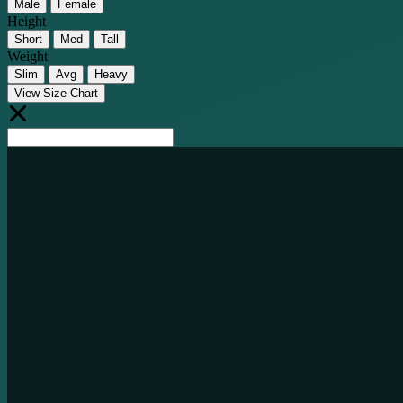
Male
Female
Height
Short
Med
Tall
Weight
Slim
Avg
Heavy
View Size Chart