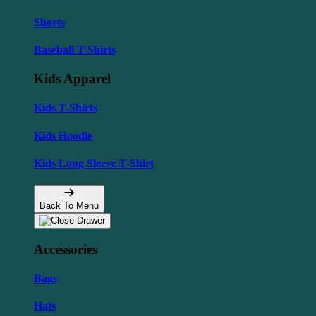
Shorts
Baseball T-Shirts
Kids Apparel
Kids T-Shirts
Kids Hoodie
Kids Long Sleeve T-Shirt
Back To Menu
Accessories
Bags
Hats