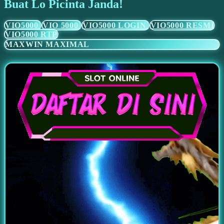
Buat Lo Picinta Janda!
kebocoran data pihak luar.
VIO5000
VIO 5000
VIO5000 LOGIN
VIO5000 RESMI
VIO5000 RTP
MAXWIN MAXIMAL