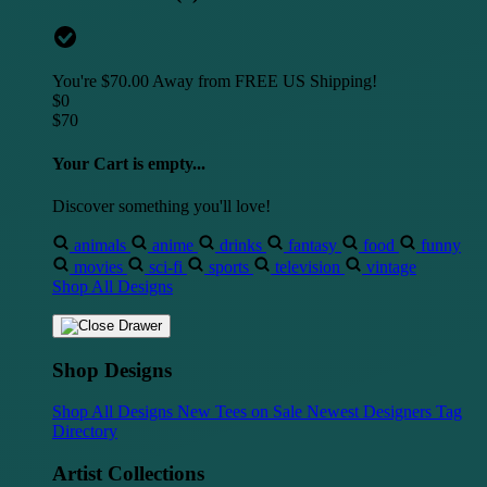
You're
$70.00
Away from
FREE US Shipping!
$0
$70
Your Cart is empty...
Discover something you'll love!
animals
anime
drinks
fantasy
food
funny
movies
sci-fi
sports
television
vintage
Shop All Designs
Shop Designs
Shop All Designs
New Tees on Sale
Newest Designers
Tag
Directory
Artist Collections