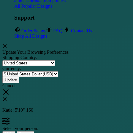
animals
drinks
food
politics
All Popular Designs
Support
Order Status
FAQ
Contact Us
Shop All Designs
Update Your Browsing Preferences
Shipping Country:
Currency:
Cancel
Katie:
5'10"
160
Select your person: