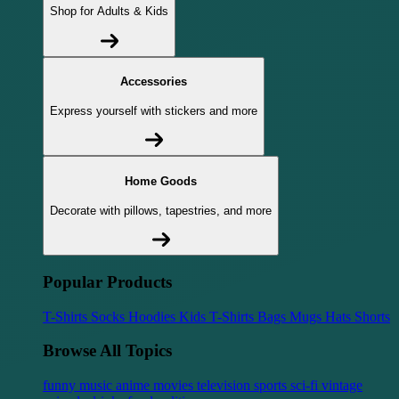
Shop for Adults & Kids
Accessories
Express yourself with stickers and more
Home Goods
Decorate with pillows, tapestries, and more
Popular Products
T-Shirts
Socks
Hoodies
Kids T-Shirts
Bags
Mugs
Hats
Shorts
Browse All Topics
funny
music
anime
movies
television
sports
sci-fi
vintage