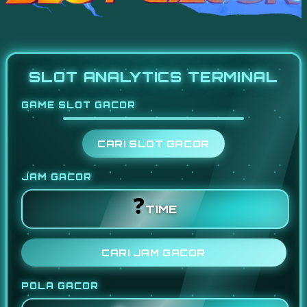
SLOT ANALYTICS TERMINAL
GAME SLOT GACOR
SLOT GACOR HARI INI
CARI SLOT GACOR
JAM GACOR
❓
TIME
CARI JAM GACOR
POLA GACOR