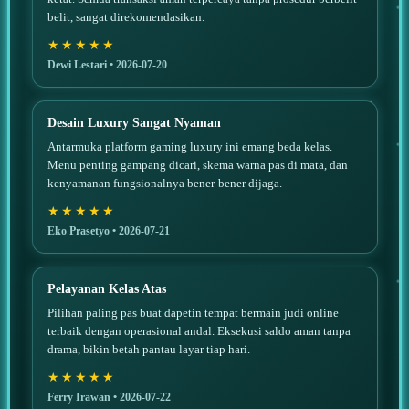
belit, sangat direkomendasikan.
★★★★★
Dewi Lestari • 2026-07-20
Desain Luxury Sangat Nyaman
Antarmuka platform gaming luxury ini emang beda kelas.
Menu penting gampang dicari, skema warna pas di mata, dan
kenyamanan fungsionalnya bener-bener dijaga.
★★★★★
Eko Prasetyo • 2026-07-21
Pelayanan Kelas Atas
Pilihan paling pas buat dapetin tempat bermain judi online
terbaik dengan operasional andal. Eksekusi saldo aman tanpa
drama, bikin betah pantau layar tiap hari.
★★★★★
Ferry Irawan • 2026-07-22