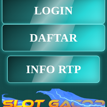
LOGIN
DAFTAR
INFO RTP