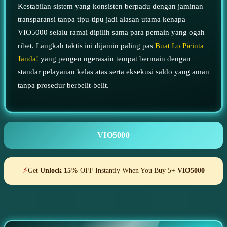
Kestabilan sistem yang konsisten berpadu dengan jaminan
transparansi tanpa tipu-tipu jadi alasan utama kenapa
VIO5000 selalu ramai dipilih sama para pemain yang ogah
ribet. Langkah taktis ini dijamin paling pas
Buat Lo Picinta
Janda!
yang pengen ngerasain tempat bermain dengan
standar pelayanan kelas atas serta eksekusi saldo yang aman
tanpa prosedur berbelit-belit.
VIO5000
⚡
Get
Unlock 15%
OFF Instantly When You Buy 5+
VIO5000