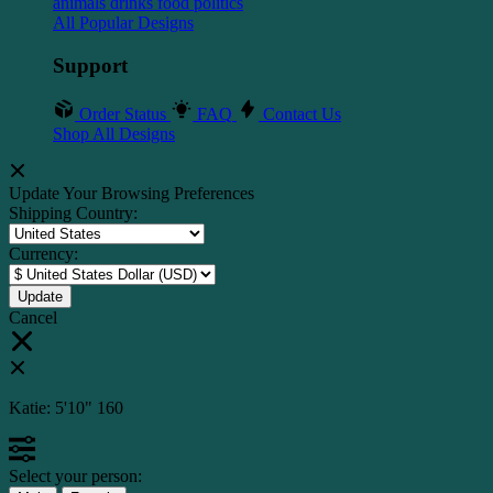
animals
drinks
food
politics
All Popular Designs
Support
Order Status
FAQ
Contact Us
Shop All Designs
Update Your Browsing Preferences
Shipping Country:
Currency:
Cancel
Katie:
5'10"
160
Select your person: