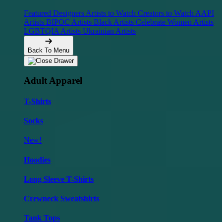
Featured Designers
Artists to Watch
Creators to Watch
AAPI
Artists
BIPOC Artists
Black Artists
Celebrate Women Artists
LGBTQIA Artists
Ukrainian Artists
Back To Menu
Adult Apparel
T-Shirts
Socks
New!
Hoodies
Long Sleeve T-Shirts
Crewneck Sweatshirts
Tank Tops