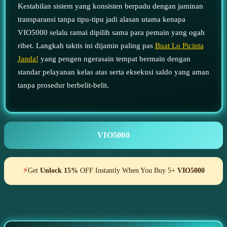
Kestabilan sistem yang konsisten berpadu dengan jaminan
transparansi tanpa tipu-tipu jadi alasan utama kenapa
VIO5000 selalu ramai dipilih sama para pemain yang ogah
ribet. Langkah taktis ini dijamin paling pas
Buat Lo Picinta
Janda!
yang pengen ngerasain tempat bermain dengan
standar pelayanan kelas atas serta eksekusi saldo yang aman
tanpa prosedur berbelit-belit.
VIO5000
⚡
Get
Unlock 15%
OFF Instantly When You Buy 5+
VIO5000