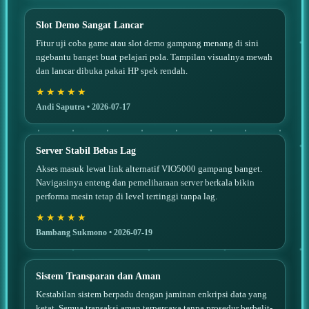
Slot Demo Sangat Lancar
Fitur uji coba game atau slot demo gampang menang di sini
ngebantu banget buat pelajari pola. Tampilan visualnya mewah
dan lancar dibuka pakai HP spek rendah.
★★★★★
Andi Saputra • 2026-07-17
Server Stabil Bebas Lag
Akses masuk lewat link alternatif VIO5000 gampang banget.
Navigasinya enteng dan pemeliharaan server berkala bikin
performa mesin tetap di level tertinggi tanpa lag.
★★★★★
Bambang Sukmono • 2026-07-19
Sistem Transparan dan Aman
Kestabilan sistem berpadu dengan jaminan enkripsi data yang
ketat. Semua transaksi aman terpercaya tanpa prosedur berbelit-