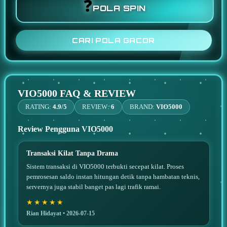
❓
POLA SPIN
CARI POLA GACOR
VIO5000 FAQ & REVIEW
RATING:
4.9/5
REVIEW:
6
BRAND:
VIO5000
Review Pengguna VIO5000
Transaksi Kilat Tanpa Drama
Sistem transaksi di VIO5000 terbukti secepat kilat. Proses
pemrosesan saldo instan hitungan detik tanpa hambatan teknis,
servernya juga stabil banget pas lagi trafik ramai.
★★★★★
Rian Hidayat • 2026-07-15