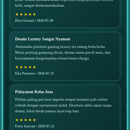
belit, sangat direkomendasikan.
★★★★★
Dewi Lestari • 2026-07-20
Desain Luxury Sangat Nyaman
Antarmuka platform gaming luxury ini emang beda kelas.
Menu penting gampang dicari, skema warna pas di mata, dan
kenyamanan fungsionalnya bener-bener dijaga.
★★★★★
Eko Prasetyo • 2026-07-21
Pelayanan Kelas Atas
Pilihan paling pas buat dapetin tempat bermain judi online
terbaik dengan operasional andal. Eksekusi saldo aman tanpa
drama, bikin betah pantau layar tiap hari.
★★★★★
Ferry Irawan • 2026-07-22