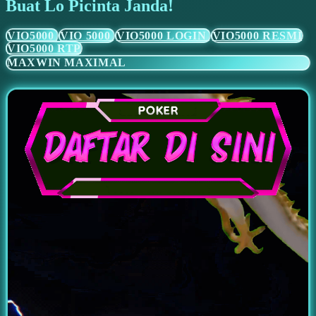
Buat Lo Picinta Janda!
kebocoran data pihak luar.
VIO5000
VIO 5000
VIO5000 LOGIN
VIO5000 RESMI
VIO5000 RTP
MAXWIN MAXIMAL