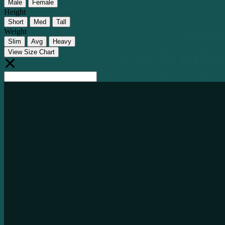
Male
Female
Height
Short
Med
Tall
Weight
Slim
Avg
Heavy
View Size Chart