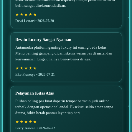
belit, sangat direkomendasikan.
★★★★★
Dewi Lestari • 2026-07-20
Desain Luxury Sangat Nyaman
Antarmuka platform gaming luxury ini emang beda kelas.
Menu penting gampang dicari, skema warna pas di mata, dan
kenyamanan fungsionalnya bener-bener dijaga.
★★★★★
Eko Prasetyo • 2026-07-21
Pelayanan Kelas Atas
Pilihan paling pas buat dapetin tempat bermain judi online
terbaik dengan operasional andal. Eksekusi saldo aman tanpa
drama, bikin betah pantau layar tiap hari.
★★★★★
Ferry Irawan • 2026-07-22