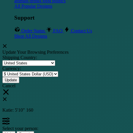
animals
drinks
food
politics
All Popular Designs
Support
Order Status
FAQ
Contact Us
Shop All Designs
Update Your Browsing Preferences
Shipping Country:
Currency:
Cancel
Katie:
5'10"
160
Select your person: