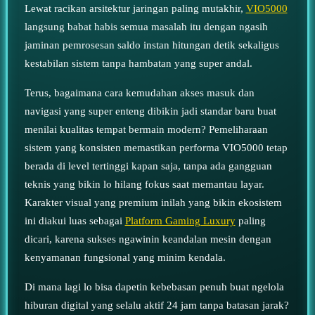
Lewat racikan arsitektur jaringan paling mutakhir,
VIO5000
langsung babat habis semua masalah itu dengan ngasih
jaminan pemrosesan saldo instan hitungan detik sekaligus
kestabilan sistem tanpa hambatan yang super andal.
Terus, bagaimana cara kemudahan akses masuk dan
navigasi yang super enteng dibikin jadi standar baru buat
menilai kualitas tempat bermain modern? Pemeliharaan
sistem yang konsisten memastikan performa VIO5000 tetap
berada di level tertinggi kapan saja, tanpa ada gangguan
teknis yang bikin lo hilang fokus saat memantau layar.
Karakter visual yang premium inilah yang bikin ekosistem
ini diakui luas sebagai
Platform Gaming Luxury
paling
dicari, karena sukses ngawinin keandalan mesin dengan
kenyamanan fungsional yang minim kendala.
Di mana lagi lo bisa dapetin kebebasan penuh buat ngelola
hiburan digital yang selalu aktif 24 jam tanpa batasan jarak?