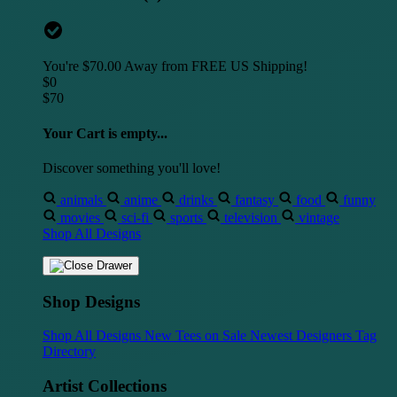
You're
$70.00
Away from
FREE US Shipping!
$0
$70
Your Cart is empty...
Discover something you'll love!
animals
anime
drinks
fantasy
food
funny
movies
sci-fi
sports
television
vintage
Shop All Designs
Shop Designs
Shop All Designs
New Tees on Sale
Newest Designers
Tag
Directory
Artist Collections