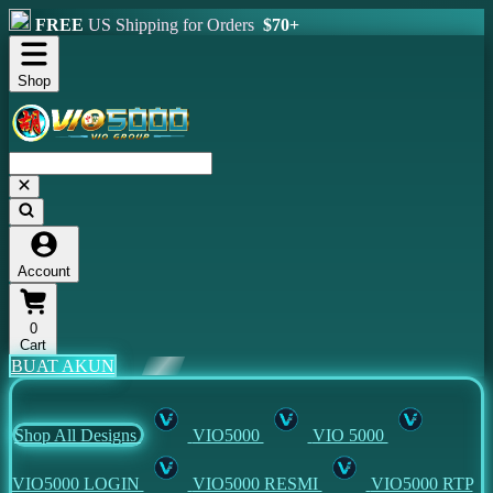
FREE
US Shipping for Orders
$70+
Shop
Account
0
Cart
BUAT AKUN
Shop All Designs
VIO5000
VIO 5000
VIO5000 LOGIN
VIO5000 RESMI
VIO5000 RTP