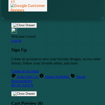
Welcome Guest!
Log In
Sign Up
Create an account to save your favorite designs, access order
history, follow your favorite artists, and more.
Create an Account
Artist Sign Up
About TeePublic
Social
Responsibility
BUAT AKUN
Cart Preview (0)