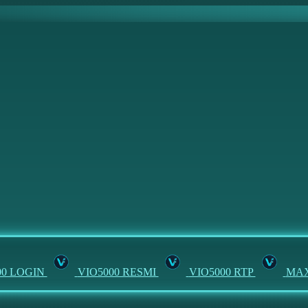
00 LOGIN
VIO5000 RESMI
VIO5000 RTP
MA