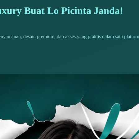
xury Buat Lo Picinta Janda!
amanan, desain premium, dan akses yang praktis dalam satu platform